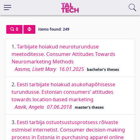
items found: 249
1.
Tarbijate hoiakud neuroturunduse
meetoditesse. Consumer Attitudes Towards
Neuromarketing Methods
Aasma, Lisett Mary
16.01.2025
bachelor's theses
2.
Eesti tarbijate hoiakud asukohapõhisesse
turundusse. Estonian consumers’ attitudes
towards location-based marketing
Aavik, Angela
07.06.2018
master's theses
3.
Eesti tarbija ostuotsustusprotsess rõivaste
ostmisel internetist. Consumer decision-making
process in Estonia in purchasing apparel online