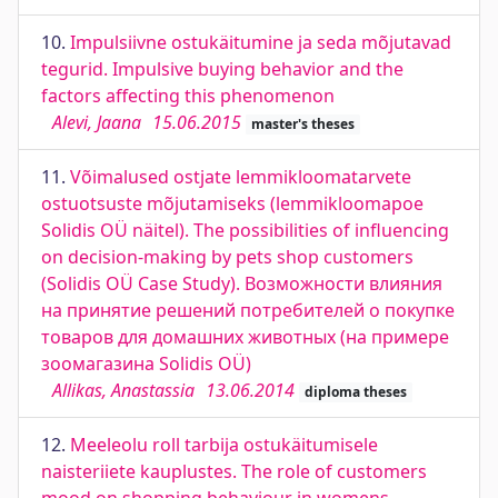
10.
Impulsiivne ostukäitumine ja seda mõjutavad
tegurid. Impulsive buying behavior and the
factors affecting this phenomenon
Alevi, Jaana
15.06.2015
master's theses
11.
Võimalused ostjate lemmikloomatarvete
ostuotsuste mõjutamiseks (lemmikloomapoe
Solidis OÜ näitel). The possibilities of influencing
on decision-making by pets shop customers
(Solidis OÜ Case Study). Возможности влияния
на принятие решений потребителей о покупке
товаров для домашних животных (на примере
зоомагазина Solidis OÜ)
Allikas, Anastassia
13.06.2014
diploma theses
12.
Meeleolu roll tarbija ostukäitumisele
naisteriiete kauplustes. The role of customers