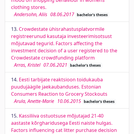
mood on shopping behaviour in womens
clothing stores.
Andersohn, Aliis
08.06.2017
bachelor's theses
13.
Crowdestate ühisrahastusplatvormile
registreerunud kasutaja investeerimisotsust
mõjutavad tegurid. Factors affecting the
investment decision of a user registered to the
Crowdestate crowdfunding platform
Arras, Kristel
07.06.2021
bachelor's theses
14.
Eesti tarbijate reaktsioon toidukauba
puudujäägile jaekaubanduses. Estonian
Consumers Reaction to Grocery Stockouts
Arula, Anette-Marie
10.06.2015
bachelor's theses
15.
Kassiliiva ostuotsuse mõjutajad 21-40
aastaste kõrgharidusega Eesti naiste hulgas.
Factors influencing cat litter purchase decision