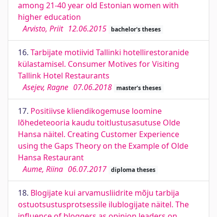
among 21-40 year old Estonian women with
higher education
Arvisto, Priit
12.06.2015
bachelor's theses
16.
Tarbijate motiivid Tallinki hotellirestoranide
külastamisel. Consumer Motives for Visiting
Tallink Hotel Restaurants
Asejev, Ragne
07.06.2018
master's theses
17.
Positiivse kliendikogemuse loomine
lõhedeteooria kaudu toitlustusasutuse Olde
Hansa näitel. Creating Customer Experience
using the Gaps Theory on the Example of Olde
Hansa Restaurant
Aume, Riina
06.07.2017
diploma theses
18.
Blogijate kui arvamusliidrite mõju tarbija
ostuotsustusprotsessile ilublogijate näitel. The
influence of bloggers as opinion leaders on