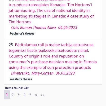
turundusstrateegiates Kanadas: Tim Hortons'i
juhtumiuuring. The use of national identity in
marketing strategies in Canada: A case study of
Tim Hortons
Cole, Roman Thomas Akiva
06.06.2023
bachelor's theses
25.
Päritolumaa roll ja maine tarbija ostuotsuse
tegemisel Eestis päikesekaitsetoodete näitel.
Country of origin's role and reputation on
consumer's purchase-decision making in Estonia
using the example of sun protection products
Dimitrenko, Mary-Carleen
30.05.2023
master's theses
items found: 249
1
2
3
4
5
»
Next
»»
Last