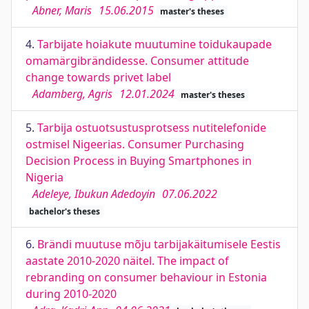
Abner, Maris
15.06.2015
master's theses
4.
Tarbijate hoiakute muutumine toidukaupade
omamärgibrändidesse. Consumer attitude
change towards privet label
Adamberg, Agris
12.01.2024
master's theses
5.
Tarbija ostuotsustusprotsess nutitelefonide
ostmisel Nigeerias. Consumer Purchasing
Decision Process in Buying Smartphones in
Nigeria
Adeleye, Ibukun Adedoyin
07.06.2022
bachelor's theses
6.
Brändi muutuse mõju tarbijakäitumisele Eestis
aastate 2010-2020 näitel. The impact of
rebranding on consumer behaviour in Estonia
during 2010-2020