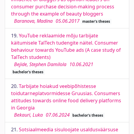
consumer purchase decision-making process
through the example of beauty bloggers
Baranova, Madina
05.06.2017
master's theses
19.
YouTube reklaamide mõju tarbijate
käitumisele TalTech tudengite näitel. Consumer
behaviour towards YouTube ads (A case study of
TalTech students)
Bejide, Stephen Damilola
10.06.2021
bachelor's theses
20.
Tarbijate hoiakud veebipõhistesse
toidutarneplatvormidesse Gruusias. Consumers
attitudes towards online food delivery platforms
in Georgia
Bekauri, Luka
07.06.2024
bachelor's theses
21.
Sotsiaalmeedia sisuloojate usaldusväärsuse