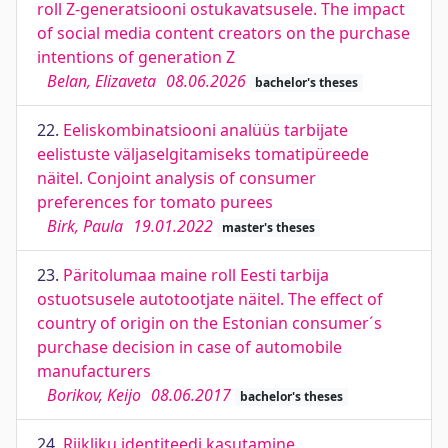
roll Z-generatsiooni ostukavatsusele. The impact
of social media content creators on the purchase
intentions of generation Z
Belan, Elizaveta
08.06.2026
bachelor's theses
22.
Eeliskombinatsiooni analüüs tarbijate
eelistuste väljaselgitamiseks tomatipüreede
näitel. Conjoint analysis of consumer
preferences for tomato purees
Birk, Paula
19.01.2022
master's theses
23.
Päritolumaa maine roll Eesti tarbija
ostuotsusele autotootjate näitel. The effect of
country of origin on the Estonian consumer´s
purchase decision in case of automobile
manufacturers
Borikov, Keijo
08.06.2017
bachelor's theses
24.
Riikliku identiteedi kasutamine