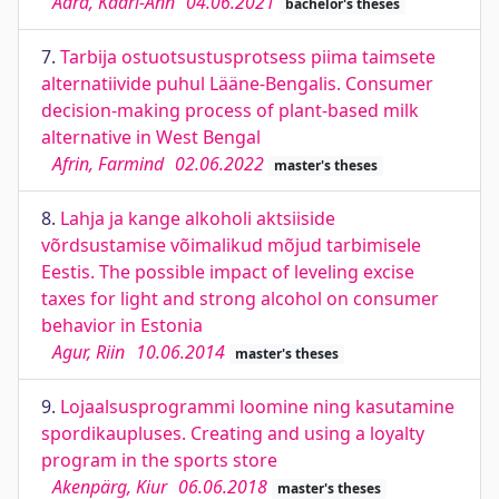
Adra, Kadri-Ann
04.06.2021
bachelor's theses
7.
Tarbija ostuotsustusprotsess piima taimsete
alternatiivide puhul Lääne-Bengalis. Consumer
decision-making process of plant-based milk
alternative in West Bengal
Afrin, Farmind
02.06.2022
master's theses
8.
Lahja ja kange alkoholi aktsiiside
võrdsustamise võimalikud mõjud tarbimisele
Eestis. The possible impact of leveling excise
taxes for light and strong alcohol on consumer
behavior in Estonia
Agur, Riin
10.06.2014
master's theses
9.
Lojaalsusprogrammi loomine ning kasutamine
spordikaupluses. Creating and using a loyalty
program in the sports store
Akenpärg, Kiur
06.06.2018
master's theses