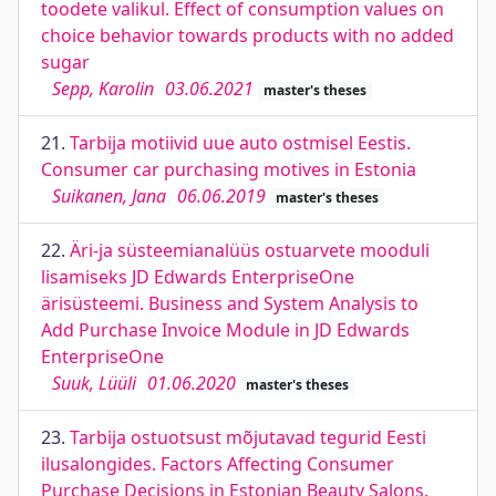
toodete valikul. Effect of consumption values on
choice behavior towards products with no added
sugar
Sepp, Karolin
03.06.2021
master's theses
21.
Tarbija motiivid uue auto ostmisel Eestis.
Consumer car purchasing motives in Estonia
Suikanen, Jana
06.06.2019
master's theses
22.
Äri-ja süsteemianalüüs ostuarvete mooduli
lisamiseks JD Edwards EnterpriseOne
ärisüsteemi. Business and System Analysis to
Add Purchase Invoice Module in JD Edwards
EnterpriseOne
Suuk, Lüüli
01.06.2020
master's theses
23.
Tarbija ostuotsust mõjutavad tegurid Eesti
ilusalongides. Factors Affecting Consumer
Purchase Decisions in Estonian Beauty Salons.