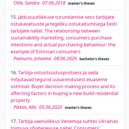
Ollik, Sandra
07.06.2018
master's theses
15.
Jätkusuutlikkuse turundamise seos tarbijate
ostukavatsuste ja tegeliku ostukäitumisega Eesti
tarbijate näitel. The relationship between
sustainability marketing, consumers purchase
intentions and actual purchasing behaviour: the
example of Estonian consumers
Paenurm, Johanna
08.06.2026
bachelor's theses
16.
Tarbija ostuotsustusprotsess ja seda
mõjutavad tegurid uusarendusest eluaseme
ostmisel. Buyer decision making process and its
affecting factors in buying a new build residential
property
Pikkas, Alla
05.06.2020
master's theses
17.
Tarbija vaenulikkus Venemaa suhtes Ukrainas
toimuva sõjategevuse näitel. Consumers'