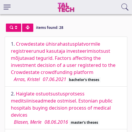
items found: 28
1.
Crowdestate ühisrahastusplatvormile
registreerunud kasutaja investeerimisotsust
mõjutavad tegurid. Factors affecting the
investment decision of a user registered to the
Crowdestate crowdfunding platform
Arras, Kristel
07.06.2021
bachelor's theses
2.
Haiglate ostuotsustusprotsess
meditsiiniseadmede ostmisel. Estonian public
hospitals buying decision process of medical
devices
Blasen, Merle
08.06.2016
master's theses