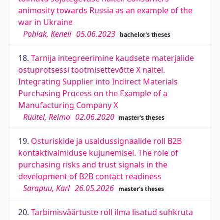
animosity towards Russia as an example of the
war in Ukraine
Pohlak, Keneli
05.06.2023
bachelor's theses
18.
Tarnija integreerimine kaudsete materjalide
ostuprotsessi tootmisettevõtte X näitel.
Integrating Supplier into Indirect Materials
Purchasing Process on the Example of a
Manufacturing Company X
Rüütel, Reimo
02.06.2020
master's theses
19.
Osturiskide ja usaldussignaalide roll B2B
kontaktivalmiduse kujunemisel. The role of
purchasing risks and trust signals in the
development of B2B contact readiness
Sarapuu, Karl
26.05.2026
master's theses
20.
Tarbimisväärtuste roll ilma lisatud suhkruta