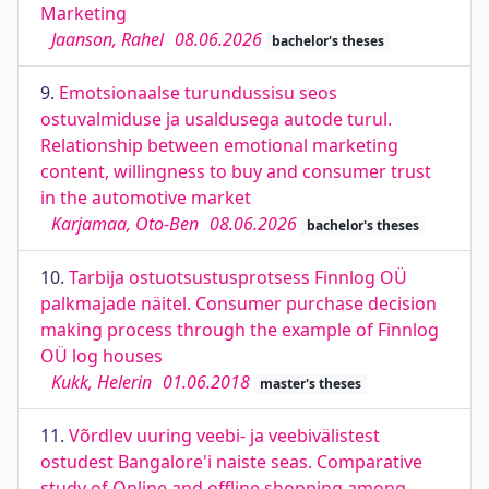
Marketing
Jaanson, Rahel
08.06.2026
bachelor's theses
9.
Emotsionaalse turundussisu seos
ostuvalmiduse ja usaldusega autode turul.
Relationship between emotional marketing
content, willingness to buy and consumer trust
in the automotive market
Karjamaa, Oto-Ben
08.06.2026
bachelor's theses
10.
Tarbija ostuotsustusprotsess Finnlog OÜ
palkmajade näitel. Consumer purchase decision
making process through the example of Finnlog
OÜ log houses
Kukk, Helerin
01.06.2018
master's theses
11.
Võrdlev uuring veebi- ja veebivälistest
ostudest Bangalore'i naiste seas. Comparative
study of Online and offline shopping among