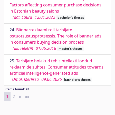
Factors affecting consumer purchase decisions
in Estonian beauty salons
Taal, Laura
12.01.2022
bachelor's theses
24.
Bännerreklaami roll tarbijate
ostuotsustusprotsessis. The role of banner ads
in consumers buying decision process
Tiik, Helerin
01.06.2018
master's theses
25.
Tarbijate hoiakud tehisintellekti loodud
reklaamide suhtes. Consumer attitudes towards
artificial intelligence-generated ads
Umal, Merlissa
09.06.2026
bachelor's theses
items found: 28
1
2
»
Next
»»
Last