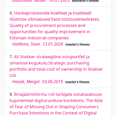
Guutmann, Sander
16.01.2025
bachelor's theses
6.
Hankeprotsesside kvaliteet ja kvaliteedi
tõstmise võimalused Eesti tööstusettevõtetes.
Quality of procurement processes and
opportunities for quality improvement in
Estonian industrial companies
Hallikma, Taavi
13.01.2026
master's theses
7.
AS Stokker strateegiline ostuportfell ja
omamise kogukulu.Strategic purchasing
portfolio and total cost of ownership in Stokker
Ltd.
Harjak, Margot
03.06.2019
master's theses
8.
Ilmajäämishirmu roll tarbijate ostukavatsuse
kujunemisel digiturunduse kontekstis. The Role
of Fear of Missing Out in Shaping Consumers
Purchase Intentions in the Context of Digital