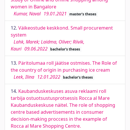
women in Bangalore
Kumar, Naval
19.01.2021
master's theses
12.
Väikeostude keskkond. Small procurement
system
Lahk, Marek; Laidma, Oliver; Riivik,
Kauri
09.06.2022
bachelor's theses
13.
Päritolumaa roll jäätise ostmises. The Role of
the country of origin in purchasing ice cream
Leek, Ilina
12.01.2022
bachelor's theses
14.
Kaubanduskeskuses asuva reklaami roll
tarbija ostuotsustusprotsessis Rocca al Mare
Kaubanduskeskuse näitel. The role of shopping
centre based advertisements in consumer
decision-making proccess in the example of
Rocca al Mare Shopping Centre.