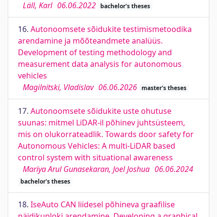
Läll, Karl
06.06.2022
bachelor's theses
16.
Autonoomsete sõidukite testimismetoodika
arendamine ja mõõteandmete analüüs.
Development of testing methodology and
measurement data analysis for autonomous
vehicles
Magilnitski, Vladislav
06.06.2026
master's theses
17.
Autonoomsete sõidukite uste ohutuse
suunas: mitmel LiDAR-il põhinev juhtsüsteem,
mis on olukorrateadlik. Towards door safety for
Autonomous Vehicles: A multi-LiDAR based
control system with situational awareness
Mariya Arul Gunasekaran, Joel Joshua
06.06.2024
bachelor's theses
18.
IseAuto CAN liidesel põhineva graafilise
näidikuploki arendamine. Developing a graphical