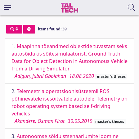
items found: 39
1.
Maapinna tõeandmed objektide tuvastamiseks
autosõidukis sõitesimulaatorist. Ground Truth
Data for Object Detection in Autonomous Vehicle
from a Driving Simulator
Adigun, Jubril Gbolahan
18.08.2020
master's theses
2.
Telemeetria operatsioonisüsteemil ROS
põhinevatele isesõitvatele autodele. Telemetry on
robot operating system based self-driving
vehicles
Akandere, Osman Firat
30.05.2019
master's theses
3.
Autonoomse sõidu stsenaariumite loomine