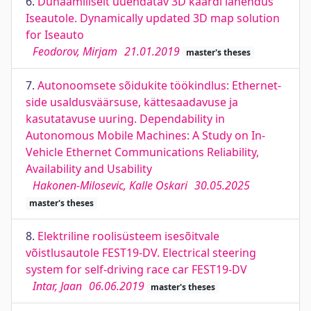
6.
Dünaamiliselt uuendatav 3D kaardi lahendus
Iseautole. Dynamically updated 3D map solution
for Iseauto
Feodorov, Mirjam
21.01.2019
master's theses
7.
Autonoomsete sõidukite töökindlus: Ethernet-
side usaldusväärsuse, kättesaadavuse ja
kasutatavuse uuring. Dependability in
Autonomous Mobile Machines: A Study on In-
Vehicle Ethernet Communications Reliability,
Availability and Usability
Hakonen-Milosevic, Kalle Oskari
30.05.2025
master's theses
8.
Elektriline roolisüsteem isesõitvale
võistlusautole FEST19-DV. Electrical steering
system for self-driving race car FEST19-DV
Intar, Jaan
06.06.2019
master's theses