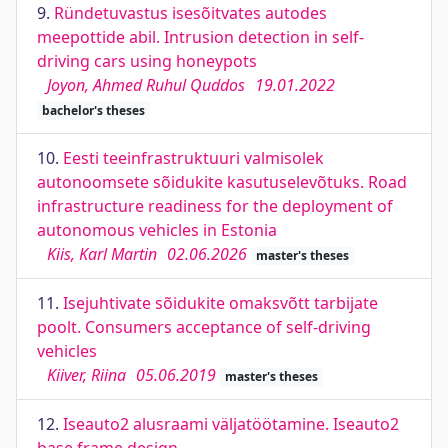
9.
Ründetuvastus isesõitvates autodes
meepottide abil. Intrusion detection in self-
driving cars using honeypots
Joyon, Ahmed Ruhul Quddos
19.01.2022
bachelor's theses
10.
Eesti teeinfrastruktuuri valmisolek
autonoomsete sõidukite kasutuselevõtuks. Road
infrastructure readiness for the deployment of
autonomous vehicles in Estonia
Kiis, Karl Martin
02.06.2026
master's theses
11.
Isejuhtivate sõidukite omaksvõtt tarbijate
poolt. Consumers acceptance of self-driving
vehicles
Kiiver, Riina
05.06.2019
master's theses
12.
Iseauto2 alusraami väljatöötamine. Iseauto2