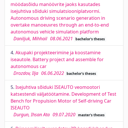
möödasõidu manöövrite jaoks kasutades
isejuhtiva sõiduki simulatsiooniplatvormi.
Autonomous driving scenario generation in
overtake manoeuvres through an end-to-end
autonomous vehicle simulation platform
Daniljuk, Mihhail
08.06.2021
bachelor's theses
4.
Akupaki projekteerimine ja koostamine
iseautole. Battery project and assemble for
autonomous car
Drozdov, Ilja
06.06.2022
bachelor's theses
5.
Isejuhtiva sõiduki ISEAUTO veomootori
katsestendi väljatöötamine. Development of Test
Bench for Propulsion Motor of Self-driving Car
ISEAUTO
Durgun, Ihsan Ata
09.07.2020
master's theses