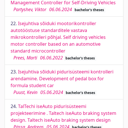
Management Controller for Self-Driving Vehicles
Partyshev, Viktor
06.06.2024
bachelor's theses
22.
Isejuhtiva sõiduki mootorikontroller
autotööstuse standarditele vastava
mikrokontrolleri põhjal. Self driving vehicles
motor controller based on an automotive
standard microcontroller
Prees, Marti
06.06.2022
bachelor's theses
23.
Isejuhtiva sõiduki pidurisüsteemi kontrolleri
arendamine. Development of pedal box for
formula student car
Puust, Kevin
05.06.2024
bachelor's theses
24.
TalTechi iseAuto pidurisüsteemi
projekteerimine . Taltech iseAuto braking system
design. Taltech iseAuto braking system design
Pässa, Andreas
05.06.2024
bachelor's theses