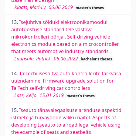
base frame design
Klaats, Mari-Ly
06.06.2019
master's theses
13.
Isejuhtiva sõiduki elektroonikamoodul
autotööstuse standarditele vastava
mikrokontrolleri põhjal. Self-driving vehicle
electronics module based on a microcontroller
that meets automotive industry standards
Laansalu, Patrick
06.06.2022
bachelor's theses
14.
TalTechi isesõitva auto kontrollerite tarkvara
uuendamine. Firmware upgrade solution for
TalTech self-driving car controllers
Lass, Keijo
15.01.2019
master's theses
15.
Iseauto tänavalegaalsuse arenduse aspektid
istmete ja turvavööde valiku näitel. Aspects of
developing Iseauto to a road legal vehicle using
the example of seats and seatbelts