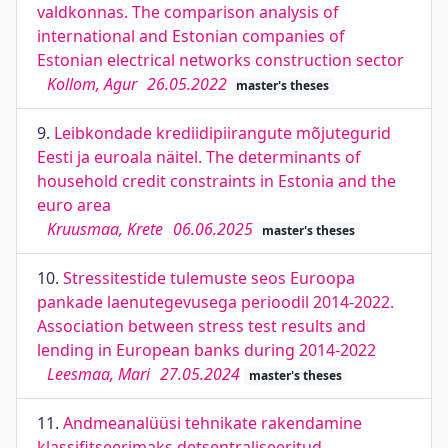
valdkonnas. The comparison analysis of
international and Estonian companies of
Estonian electrical networks construction sector
Kollom, Agur
26.05.2022
master's theses
9.
Leibkondade krediidipiirangute mõjutegurid
Eesti ja euroala näitel. The determinants of
household credit constraints in Estonia and the
euro area
Kruusmaa, Krete
06.06.2025
master's theses
10.
Stressitestide tulemuste seos Euroopa
pankade laenutegevusega perioodil 2014-2022.
Association between stress test results and
lending in European banks during 2014-2022
Leesmaa, Mari
27.05.2024
master's theses
11.
Andmeanalüüsi tehnikate rakendamine
klassifitseerimaks detsentraliseeritud