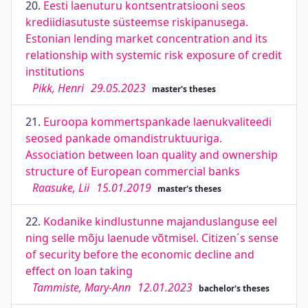
20.
Eesti laenuturu kontsentratsiooni seos
krediidiasutuste süsteemse riskipanusega.
Estonian lending market concentration and its
relationship with systemic risk exposure of credit
institutions
Pikk, Henri
29.05.2023
master's theses
21.
Euroopa kommertspankade laenukvaliteedi
seosed pankade omandistruktuuriga.
Association between loan quality and ownership
structure of European commercial banks
Raasuke, Lii
15.01.2019
master's theses
22.
Kodanike kindlustunne majanduslanguse eel
ning selle mõju laenude võtmisel. Citizen´s sense
of security before the economic decline and
effect on loan taking
Tammiste, Mary-Ann
12.01.2023
bachelor's theses