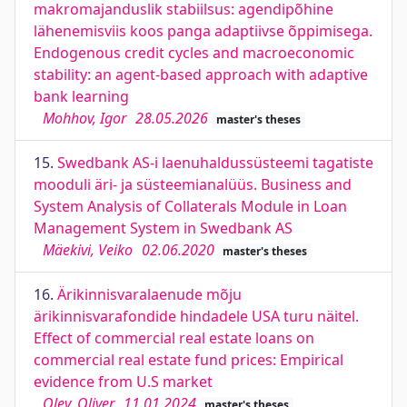
makromajanduslik stabiilsus: agendipõhine
lähenemisviis koos panga adaptiivse õppimisega.
Endogenous credit cycles and macroeconomic
stability: an agent-based approach with adaptive
bank learning
Mohhov, Igor
28.05.2026
master's theses
15.
Swedbank AS-i laenuhaldussüsteemi tagatiste
mooduli äri- ja süsteemianalüüs. Business and
System Analysis of Collaterals Module in Loan
Management System in Swedbank AS
Mäekivi, Veiko
02.06.2020
master's theses
16.
Ärikinnisvaralaenude mõju
ärikinnisvarafondide hindadele USA turu näitel.
Effect of commercial real estate loans on
commercial real estate fund prices: Empirical
evidence from U.S market
Olev, Oliver
11.01.2024
master's theses