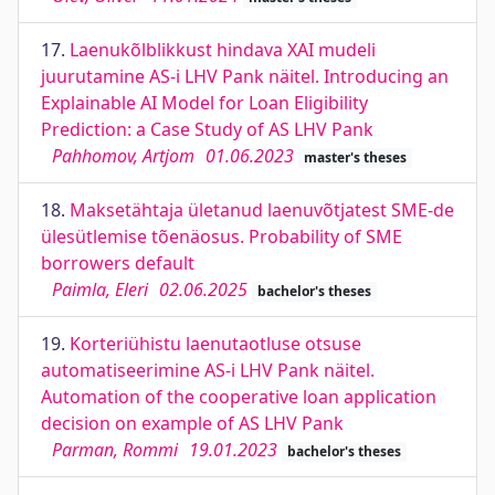
17.
Laenukõlblikkust hindava XAI mudeli
juurutamine AS-i LHV Pank näitel. Introducing an
Explainable AI Model for Loan Eligibility
Prediction: a Case Study of AS LHV Pank
Pahhomov, Artjom
01.06.2023
master's theses
18.
Maksetähtaja ületanud laenuvõtjatest SME-de
ülesütlemise tõenäosus. Probability of SME
borrowers default
Paimla, Eleri
02.06.2025
bachelor's theses
19.
Korteriühistu laenutaotluse otsuse
automatiseerimine AS-i LHV Pank näitel.
Automation of the cooperative loan application
decision on example of AS LHV Pank
Parman, Rommi
19.01.2023
bachelor's theses