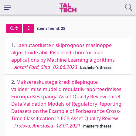
items found: 25
1.
Laenutaotluste riskiprognoos masinõppe
algoritmide abil. Risk prediction for loan
applications by Machine Learning algorithms
Ansari Fard, Sina
02.06.2023
bachelor's theses
2.
Makseraskustega krediidilepingute
valideerimise mudelid regulatiivraporteerimises
Euroopa Keskpanga Asset Quality Review näitel.
Data Validation Models of Regulatory Reporting
Datasets on the Example of Forbearance Cross-
Time Classification in ECB Asset Quality Review
Frolova, Anastasia
18.01.2021
master's theses