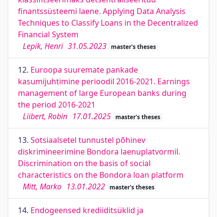
finantssüsteemi laene. Applying Data Analysis
Techniques to Classify Loans in the Decentralized
Financial System
Lepik, Henri
31.05.2023
master's theses
12.
Euroopa suuremate pankade
kasumijuhtimine perioodil 2016-2021. Earnings
management of large European banks during
the period 2016-2021
Liibert, Robin
17.01.2025
master's theses
13.
Sotsiaalsetel tunnustel põhinev
diskrimineerimine Bondora laenuplatvormil.
Discrimination on the basis of social
characteristics on the Bondora loan platform
Mitt, Marko
13.01.2022
master's theses
14.
Endogeensed krediiditsüklid ja