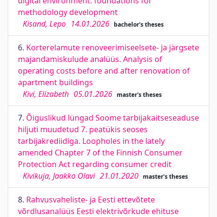
digital environment: foundations for
methodology development
Kisand, Lepo
14.01.2026
bachelor's theses
6.
Korterelamute renoveerimiseelsete- ja järgsete
majandamiskulude analüüs. Analysis of
operating costs before and after renovation of
apartment buildings
Kivi, Elizabeth
05.01.2026
master's theses
7.
Õiguslikud lüngad Soome tarbijakaitseseaduse
hiljuti muudetud 7. peatükis seoses
tarbijakrediidiga. Loopholes in the lately
amended Chapter 7 of the Finnish Consumer
Protection Act regarding consumer credit
Kivikuja, Jaakko Olavi
21.01.2020
master's theses
8.
Rahvusvaheliste- ja Eesti ettevõtete
võrdlusanalüüs Eesti elektrivõrkude ehituse