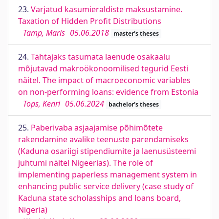
23.
Varjatud kasumieraldiste maksustamine.
Taxation of Hidden Profit Distributions
Tamp, Maris
05.06.2018
master's theses
24.
Tähtajaks tasumata laenude osakaalu
mõjutavad makroökonoomilised tegurid Eesti
näitel. The impact of macroeconomic variables
on non-performing loans: evidence from Estonia
Tops, Kenri
05.06.2024
bachelor's theses
25.
Paberivaba asjaajamise põhimõtete
rakendamine avalike teenuste parendamiseks
(Kaduna osariigi stipendiumite ja laenusüsteemi
juhtumi näitel Nigeerias). The role of
implementing paperless management system in
enhancing public service delivery (case study of
Kaduna state scholasships and loans board,
Nigeria)