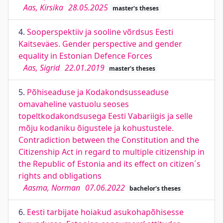
Aas, Kirsika
28.05.2025
master's theses
4.
Sooperspektiiv ja sooline võrdsus Eesti
Kaitseväes. Gender perspective and gender
equality in Estonian Defence Forces
Aas, Sigrid
22.01.2019
master's theses
5.
Põhiseaduse ja Kodakondsusseaduse
omavaheline vastuolu seoses
topeltkodakondsusega Eesti Vabariigis ja selle
mõju kodaniku õigustele ja kohustustele.
Contradiction between the Constitution and the
Citizenship Act in regard to multiple citizenship in
the Republic of Estonia and its effect on citizen´s
rights and obligations
Aasma, Norman
07.06.2022
bachelor's theses
6.
Eesti tarbijate hoiakud asukohapõhisesse