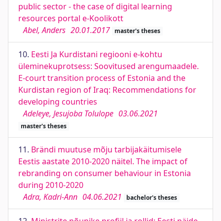
public sector - the case of digital learning
resources portal e-Koolikott
Abel, Anders
20.01.2017
master's theses
10.
Eesti Ja Kurdistani regiooni e-kohtu
üleminekuprotsess: Soovitused arengumaadele.
E-court transition process of Estonia and the
Kurdistan region of Iraq: Recommendations for
developing countries
Adeleye, Jesujoba Tolulope
03.06.2021
master's theses
11.
Brändi muutuse mõju tarbijakäitumisele
Eestis aastate 2010-2020 näitel. The impact of
rebranding on consumer behaviour in Estonia
during 2010-2020
Adra, Kadri-Ann
04.06.2021
bachelor's theses