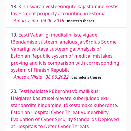
18.
Kinnisvarainvesteeringute kajastamine Eestis.
Investment property accounting in Estonia
Amon, Liina
04.06.2019
master's theses
19.
Eesti Vabariigi meditsiiniliste vigade
tõendamise süsteemi analüüs ja võrdlus Soome
Vabariigi vastava süsteemiga. Analysis of
Estonian Republic system of medical mistakes
proving and it is comparison with corresponding
system of Finnish Republic
Anosov, Nikita
08.06.2022
bachelor's theses
20.
Eesti haiglate küberohu võimalikkus:
Haiglates kasutusel olevate küberjulgeoleku
standardite hindamine, tõkestamaks küberohte.
Estonian Hospital Cyber Threat Vulnearbility:
Evaluation of Cyber Security Standards Deployed
at Hospitals to Deter Cyber Threats