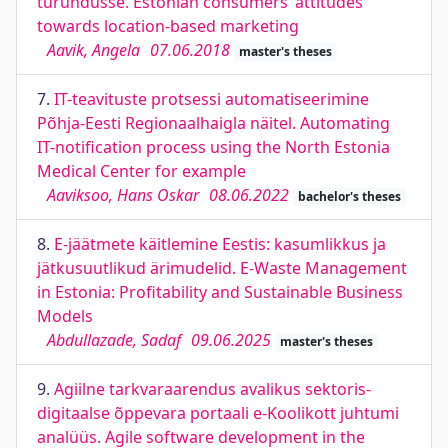
turundusse. Estonian consumers’ attitudes
towards location-based marketing
Aavik, Angela
07.06.2018
master's theses
7.
IT-teavituste protsessi automatiseerimine
Põhja-Eesti Regionaalhaigla näitel. Automating
IT-notification process using the North Estonia
Medical Center for example
Aaviksoo, Hans Oskar
08.06.2022
bachelor's theses
8.
E-jäätmete käitlemine Eestis: kasumlikkus ja
jätkusuutlikud ärimudelid. E-Waste Management
in Estonia: Profitability and Sustainable Business
Models
Abdullazade, Sadaf
09.06.2025
master's theses
9.
Agiilne tarkvaraarendus avalikus sektoris-
digitaalse õppevara portaali e-Koolikott juhtumi
analüüs. Agile software development in the