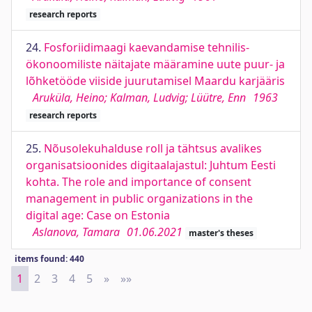
research reports
24.
Fosforiidimaagi kaevandamise tehnilis-
ökonoomiliste näitajate määramine uute puur- ja
lõhketööde viiside juurutamisel Maardu karjääris
Aruküla, Heino; Kalman, Ludvig; Lüütre, Enn
1963
research reports
25.
Nõusolekuhalduse roll ja tähtsus avalikes
organisatsioonides digitaalajastul: Juhtum Eesti
kohta. The role and importance of consent
management in public organizations in the
digital age: Case on Estonia
Aslanova, Tamara
01.06.2021
master's theses
items found: 440
1
2
3
4
5
»
Next
»»
Last