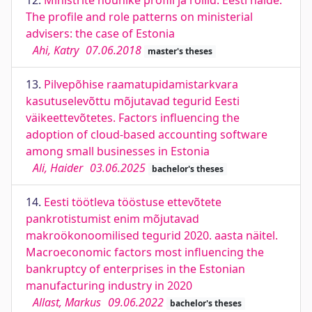
12.
Ministrite nõunike profiil ja rollid: Eesti näide.
The profile and role patterns on ministerial
advisers: the case of Estonia
Ahi, Katry
07.06.2018
master's theses
13.
Pilvepõhise raamatupidamistarkvara
kasutuselevõttu mõjutavad tegurid Eesti
väikeettevõtetes. Factors influencing the
adoption of cloud-based accounting software
among small businesses in Estonia
Ali, Haider
03.06.2025
bachelor's theses
14.
Eesti töötleva tööstuse ettevõtete
pankrotistumist enim mõjutavad
makroökonoomilised tegurid 2020. aasta näitel.
Macroeconomic factors most influencing the
bankruptcy of enterprises in the Estonian
manufacturing industry in 2020
Allast, Markus
09.06.2022
bachelor's theses