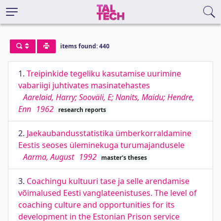
items found: 440
1.
Treipinkide tegeliku kasutamise uurimine
vabariigi juhtivates masinatehastes
Aarelaid, Harry; Sooväli, E; Nanits, Maidu; Hendre,
Enn
1962
research reports
2.
Jaekaubandusstatistika ümberkorraldamine
Eestis seoses üleminekuga turumajandusele
Aarma, August
1992
master's theses
3.
Coachingu kultuuri tase ja selle arendamise
võimalused Eesti vanglateenistuses. The level of
coaching culture and opportunities for its
development in the Estonian Prison service