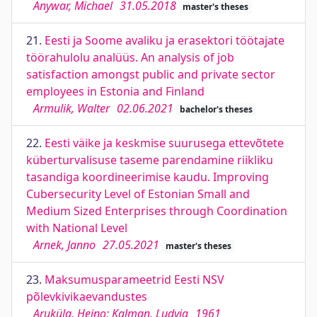
Anywar, Michael
31.05.2018
master's theses
21.
Eesti ja Soome avaliku ja erasektori töötajate
töörahulolu analüüs. An analysis of job
satisfaction amongst public and private sector
employees in Estonia and Finland
Armulik, Walter
02.06.2021
bachelor's theses
22.
Eesti väike ja keskmise suurusega ettevõtete
küberturvalisuse taseme parendamine riikliku
tasandiga koordineerimise kaudu. Improving
Cubersecurity Level of Estonian Small and
Medium Sized Enterprises through Coordination
with National Level
Arnek, Janno
27.05.2021
master's theses
23.
Maksumusparameetrid Eesti NSV
põlevkivikaevandustes
Aruküla, Heino; Kalman, Ludvig
1961