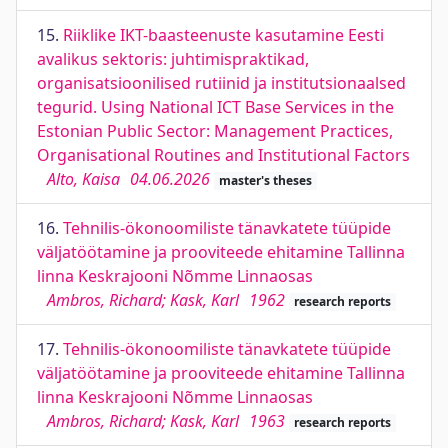
15.
Riiklike IKT-baasteenuste kasutamine Eesti
avalikus sektoris: juhtimispraktikad,
organisatsioonilised rutiinid ja institutsionaalsed
tegurid. Using National ICT Base Services in the
Estonian Public Sector: Management Practices,
Organisational Routines and Institutional Factors
Alto, Kaisa
04.06.2026
master's theses
16.
Tehnilis-ökonoomiliste tänavkatete tüüpide
väljatöötamine ja prooviteede ehitamine Tallinna
linna Keskrajooni Nõmme Linnaosas
Ambros, Richard; Kask, Karl
1962
research reports
17.
Tehnilis-ökonoomiliste tänavkatete tüüpide
väljatöötamine ja prooviteede ehitamine Tallinna
linna Keskrajooni Nõmme Linnaosas
Ambros, Richard; Kask, Karl
1963
research reports