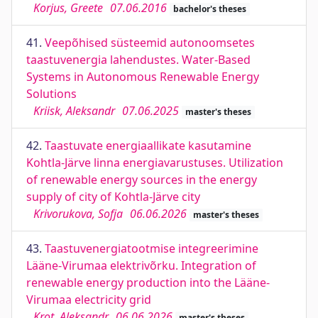
Korjus, Greete
07.06.2016
bachelor's theses
41.
Veepõhised süsteemid autonoomsetes
taastuvenergia lahendustes. Water-Based
Systems in Autonomous Renewable Energy
Solutions
Kriisk, Aleksandr
07.06.2025
master's theses
42.
Taastuvate energiaallikate kasutamine
Kohtla-Järve linna energiavarustuses. Utilization
of renewable energy sources in the energy
supply of city of Kohtla-Järve city
Krivorukova, Sofja
06.06.2026
master's theses
43.
Taastuvenergiatootmise integreerimine
Lääne-Virumaa elektrivõrku. Integration of
renewable energy production into the Lääne-
Virumaa electricity grid
Krot, Aleksandr
06.06.2026
master's theses