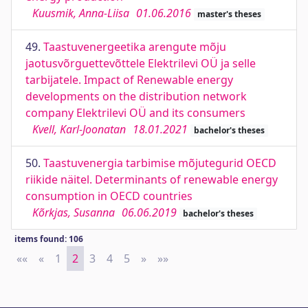
Kuusmik, Anna-Liisa
01.06.2016
master's theses
49.
Taastuvenergeetika arengute mõju
jaotusvõrguettevõttele Elektrilevi OÜ ja selle
tarbijatele. Impact of Renewable energy
developments on the distribution network
company Elektrilevi OÜ and its consumers
Kvell, Karl-Joonatan
18.01.2021
bachelor's theses
50.
Taastuvenergia tarbimise mõjutegurid OECD
riikide näitel. Determinants of renewable energy
consumption in OECD countries
Kõrkjas, Susanna
06.06.2019
bachelor's theses
items found: 106
««
First
«
Previous
1
2
3
4
5
»
Next
»»
Last