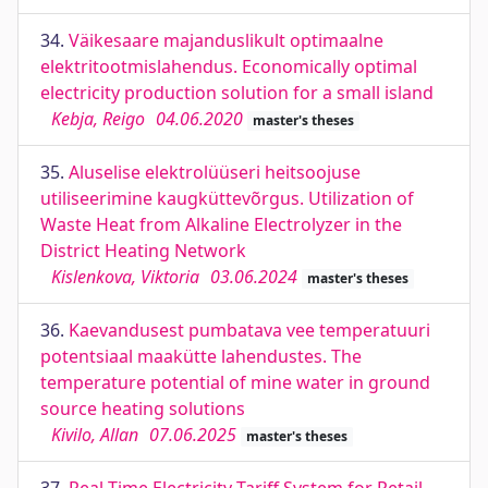
34.
Väikesaare majanduslikult optimaalne
elektritootmislahendus. Economically optimal
electricity production solution for a small island
Kebja, Reigo
04.06.2020
master's theses
35.
Aluselise elektrolüüseri heitsoojuse
utiliseerimine kaugküttevõrgus. Utilization of
Waste Heat from Alkaline Electrolyzer in the
District Heating Network
Kislenkova, Viktoria
03.06.2024
master's theses
36.
Kaevandusest pumbatava vee temperatuuri
potentsiaal maakütte lahendustes. The
temperature potential of mine water in ground
source heating solutions
Kivilo, Allan
07.06.2025
master's theses