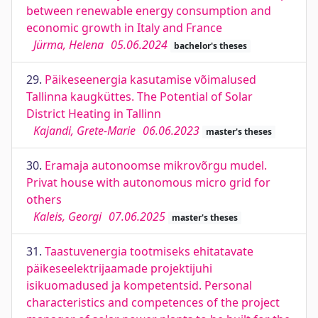
between renewable energy consumption and
economic growth in Italy and France
Jürma, Helena
05.06.2024
bachelor's theses
29.
Päikeseenergia kasutamise võimalused
Tallinna kaugküttes. The Potential of Solar
District Heating in Tallinn
Kajandi, Grete-Marie
06.06.2023
master's theses
30.
Eramaja autonoomse mikrovõrgu mudel.
Privat house with autonomous micro grid for
others
Kaleis, Georgi
07.06.2025
master's theses
31.
Taastuvenergia tootmiseks ehitatavate
päikeseelektrijaamade projektijuhi
isikuomadused ja kompetentsid. Personal
characteristics and competences of the project