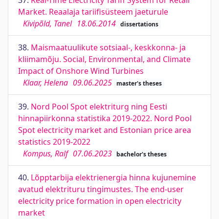
37.
Real-Time Electricity Tariff System for Retail
Market. Reaalaja tariifisüsteem jaeturule
Kivipõld, Tanel
18.06.2014
dissertations
38.
Maismaatuulikute sotsiaal-, keskkonna- ja
kliimamõju. Social, Environmental, and Climate
Impact of Onshore Wind Turbines
Klaar, Helena
09.06.2025
master's theses
39.
Nord Pool Spot elektriturg ning Eesti
hinnapiirkonna statistika 2019-2022. Nord Pool
Spot electricity market and Estonian price area
statistics 2019-2022
Kompus, Ralf
07.06.2023
bachelor's theses
40.
Lõpptarbija elektrienergia hinna kujunemine
avatud elektrituru tingimustes. The end-user
electricity price formation in open electricity
market