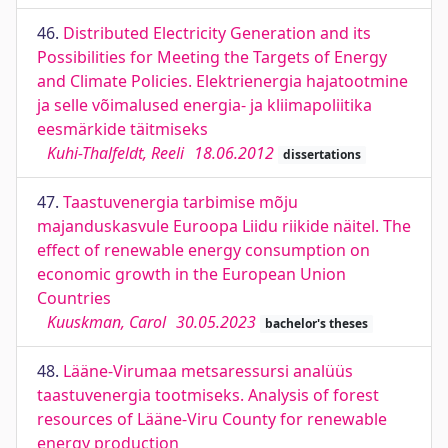
46.
Distributed Electricity Generation and its
Possibilities for Meeting the Targets of Energy
and Climate Policies. Elektrienergia hajatootmine
ja selle võimalused energia- ja kliimapoliitika
eesmärkide täitmiseks
Kuhi-Thalfeldt, Reeli
18.06.2012
dissertations
47.
Taastuvenergia tarbimise mõju
majanduskasvule Euroopa Liidu riikide näitel. The
effect of renewable energy consumption on
economic growth in the European Union
Countries
Kuuskman, Carol
30.05.2023
bachelor's theses
48.
Lääne-Virumaa metsaressursi analüüs
taastuvenergia tootmiseks. Analysis of forest
resources of Lääne-Viru County for renewable
energy production