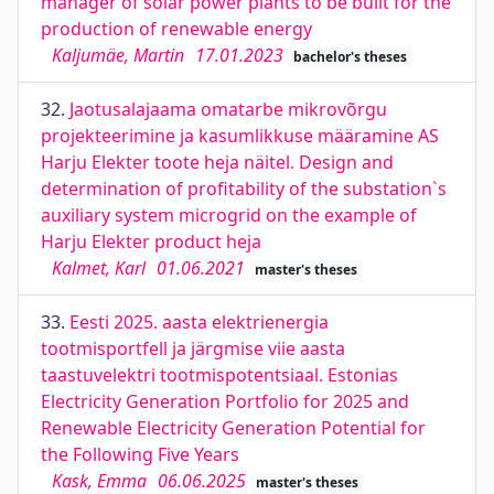
manager of solar power plants to be built for the
production of renewable energy
Kaljumäe, Martin
17.01.2023
bachelor's theses
32.
Jaotusalajaama omatarbe mikrovõrgu
projekteerimine ja kasumlikkuse määramine AS
Harju Elekter toote heja näitel. Design and
determination of profitability of the substation`s
auxiliary system microgrid on the example of
Harju Elekter product heja
Kalmet, Karl
01.06.2021
master's theses
33.
Eesti 2025. aasta elektrienergia
tootmisportfell ja järgmise viie aasta
taastuvelektri tootmispotentsiaal. Estonias
Electricity Generation Portfolio for 2025 and
Renewable Electricity Generation Potential for
the Following Five Years
Kask, Emma
06.06.2025
master's theses