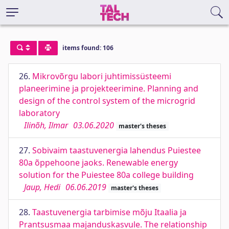
items found: 106
26.
Mikrovõrgu labori juhtimissüsteemi
planeerimine ja projekteerimine. Planning and
design of the control system of the microgrid
laboratory
Ilinõh, Ilmar
03.06.2020
master's theses
27.
Sobivaim taastuvenergia lahendus Puiestee
80a õppehoone jaoks. Renewable energy
solution for the Puiestee 80a college building
Jaup, Hedi
06.06.2019
master's theses
28.
Taastuvenergia tarbimise mõju Itaalia ja
Prantsusmaa majanduskasvule. The relationship