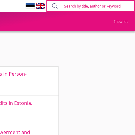
Intranet
s in Person-
ts in Estonia.
powerment and