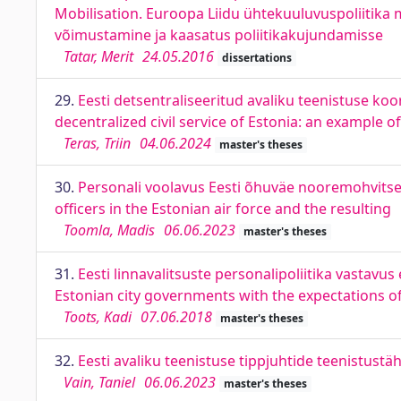
Mobilisation. Euroopa Liidu ühtekuuluvuspoliitika 
võimustamine ja kaasatus poliitikakujundamisse
Tatar, Merit
24.05.2016
dissertations
29.
Eesti detsentraliseeritud avaliku teenistuse k
decentralized civil service of Estonia: an example of
Teras, Triin
04.06.2024
master's theses
30.
Personali voolavus Eesti õhuväe nooremohvitser
officers in the Estonian air force and the resulting
Toomla, Madis
06.06.2023
master's theses
31.
Eesti linnavalitsuste personalipoliitika vastavu
Estonian city governments with the expectations of
Toots, Kadi
07.06.2018
master's theses
32.
Eesti avaliku teenistuse tippjuhtide teenistustäh
Vain, Taniel
06.06.2023
master's theses