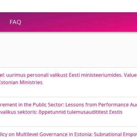
FAQ
: uurimus personali valikust Eesti ministeeriumides. Value
Estonian Ministries
ement in the Public Sector: Lessons from Performance Audi
likus sektoris: õppetunnid tulemusaudititest Eestis
licy on Multilevel Governance in Estonia: Subnational Em