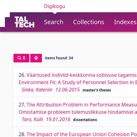
Digikogu
Search
Collections
Indexes
items found: 34
26.
Väärtused indiviid-keskkonna sobivuse tagamisel
Environment Fit: A Study of Personnel Selection in 
Sinka, Kateriin
12.06.2015
master's theses
27.
The Attribution Problem in Performance Measur
Omistamise probleem tulemuslikkuse hindamisel ava
Taro, Külli
19.01.2016
dissertations
28.
The Impact of the European Union Cohesion Po