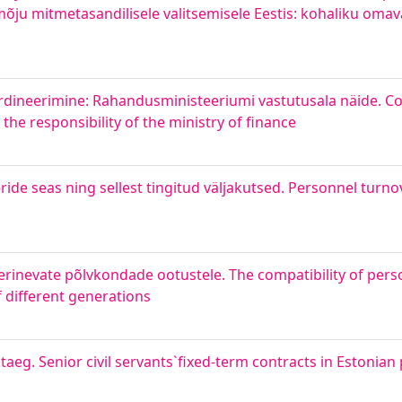
mõju mitmetasandilisele valitsemisele Eestis: kohaliku omav
oordineerimine: Rahandusministeeriumi vastutusala näide. Co
 the responsibility of the ministry of finance
ide seas ning sellest tingitud väljakutsed. Personnel turn
s erinevate põlvkondade ootustele. The compatibility of pers
 different generations
taeg. Senior civil servants`fixed-term contracts in Estonian 