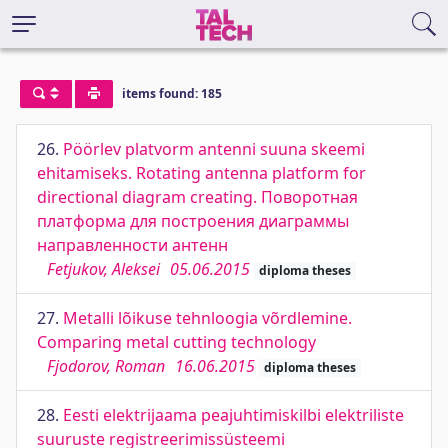
items found: 185
26.
Pöörlev platvorm antenni suuna skeemi
ehitamiseks. Rotating antenna platform for
directional diagram creating. Поворотная
платформа для построения диаграммы
направленности антенн
Fetjukov, Aleksei
05.06.2015
diploma theses
27.
Metalli lõikuse tehnloogia võrdlemine.
Comparing metal cutting technology
Fjodorov, Roman
16.06.2015
diploma theses
28.
Eesti elektrijaama peajuhtimiskilbi elektriliste
suuruste registreerimissüsteemi