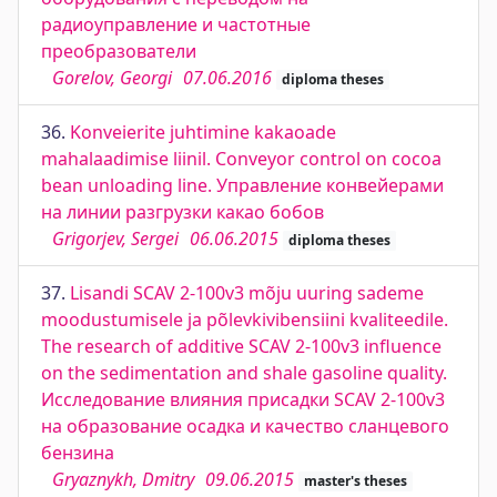
радиоуправление и частотные
преобразователи
Gorelov, Georgi
07.06.2016
diploma theses
36.
Konveierite juhtimine kakaoade
mahalaadimise liinil. Conveyor control on cocoa
bean unloading line. Управление конвейерами
на линии разгрузки какао бобов
Grigorjev, Sergei
06.06.2015
diploma theses
37.
Lisandi SCAV 2-100v3 mõju uuring sademe
moodustumisele ja põlevkivibensiini kvaliteedile.
The research of additive SCAV 2-100v3 influence
on the sedimentation and shale gasoline quality.
Исследование влияния присадки SCAV 2-100v3
на образование осадка и качество сланцевого
бензина
Gryaznykh, Dmitry
09.06.2015
master's theses