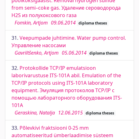
poolkoksigaasist. Removal hydrogen sulfide
from semi–coke gas. Удаление сероводорода
H2S из полукоксового газа
Fomkin, Artjom
09.06.2014
diploma theses
31.
Veepumpade juhtimine. Water pump control.
Управление насосами
Gavriltšenko, Artjom
05.06.2014
diploma theses
32.
Protokollide TCP/IP emulatsioon
laborivarustuse ITS-101A abil. Emulation of the
TCP/IP protocols using ITS-101A laboratory
equipment. Эмуляция протоколов TCP/IP с
помощью лабораторного оборудования ITS-
101A
Geraskina, Natalja
12.06.2015
diploma theses
33.
Põlevkivi fraktsiooni 0-25 mm
automatiseeritud ümberlaadimise süsteem