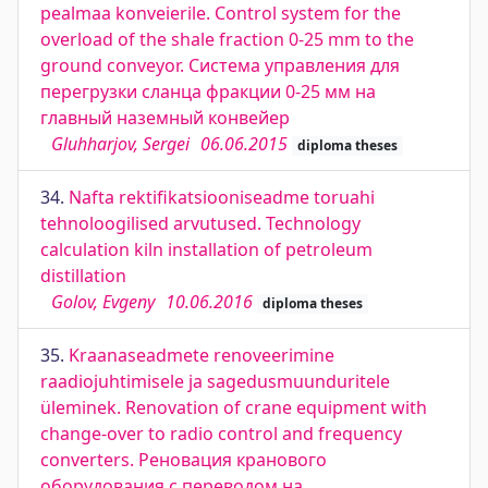
pealmaa konveierile. Сontrol system for the
overload of the shale fraction 0-25 mm to the
ground conveyor. Система управления для
перегрузки сланца фракции 0-25 мм на
главный наземный конвейер
Gluhharjov, Sergei
06.06.2015
diploma theses
34.
Nafta rektifikatsiooniseadme toruahi
tehnoloogilised arvutused. Technology
calculation kiln installation of petroleum
distillation
Golov, Evgeny
10.06.2016
diploma theses
35.
Kraanaseadmete renoveerimine
raadiojuhtimisele ja sagedusmuunduritele
üleminek. Renovation of crane equipment with
change-over to radio control and frequency
converters. Реновация кранового
оборудования с переводом на