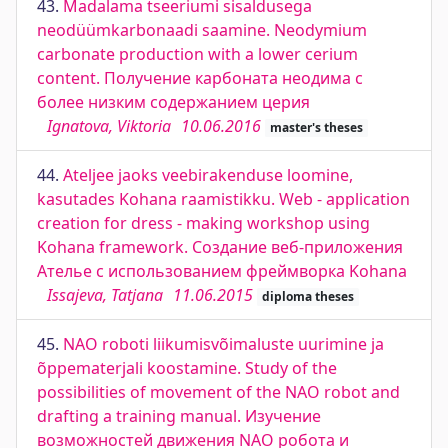
43.
Madalama tseeriumi sisaldusega
neodüümkarbonaadi saamine. Neodymium
carbonate production with a lower cerium
content. Получение карбоната неодима с
более низким содержанием церия
Ignatova, Viktoria
10.06.2016
master's theses
44.
Ateljee jaoks veebirakenduse loomine,
kasutades Kohana raamistikku. Web - application
creation for dress - making workshop using
Kohana framework. Создание веб-приложения
Ателье с использованием фреймворка Kohana
Issajeva, Tatjana
11.06.2015
diploma theses
45.
NAO roboti liikumisvõimaluste uurimine ja
õppematerjali koostamine. Study of the
possibilities of movement of the NAO robot and
drafting a training manual. Изучение
возможностей движения NAO робота и