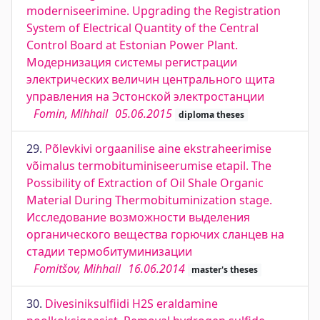
moderniseerimine. Upgrading the Registration
System of Electrical Quantity of the Central
Control Board at Estonian Power Plant.
Модернизация системы регистрации
электрических величин центрального щита
управления на Эстонской электростанции
Fomin, Mihhail
05.06.2015
diploma theses
29.
Põlevkivi orgaanilise aine ekstraheerimise
võimalus termobituminiseerumise etapil. The
Possibility of Extraction of Oil Shale Organic
Material During Thermobituminization stage.
Исследование возможности выделения
органического вещества горючих сланцев на
стадии термобитуминизации
Fomitšov, Mihhail
16.06.2014
master's theses
30.
Divesiniksulfiidi H2S eraldamine