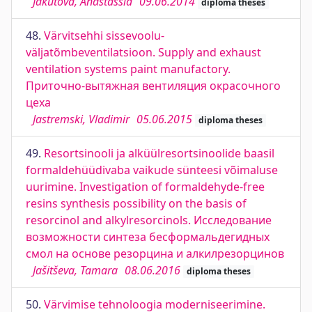
Jakutova, Anastassia
09.06.2014
diploma theses
48.
Värvitsehhi sissevoolu-
väljatõmbeventilatsioon. Supply and exhaust
ventilation systems paint manufactory.
Приточно-вытяжная вентиляция окрасочного
цеха
Jastremski, Vladimir
05.06.2015
diploma theses
49.
Resortsinooli ja alküülresortsinoolide baasil
formaldehüüdivaba vaikude sünteesi võimaluse
uurimine. Investigation of formaldehyde-free
resins synthesis possibility on the basis of
resorcinol and alkylresorcinols. Исследование
возможности синтеза бесформальдегидных
смол на основе резорцина и алкилрезорцинов
Jašitševa, Tamara
08.06.2016
diploma theses
50.
Värvimise tehnoloogia moderniseerimine.