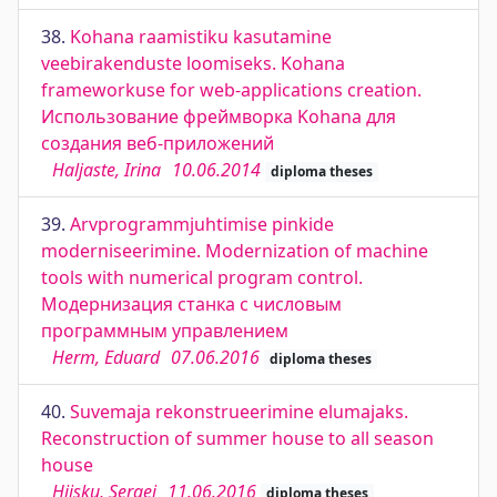
38.
Kohana raamistiku kasutamine
veebirakenduste loomiseks. Kohana
frameworkuse for web-applications creation.
Использование фреймворка Kohana для
создания веб-приложений
Haljaste, Irina
10.06.2014
diploma theses
39.
Arvprogrammjuhtimise pinkide
moderniseerimine. Modernization of machine
tools with numerical program control.
Модернизация станка с числовым
программным управлением
Herm, Eduard
07.06.2016
diploma theses
40.
Suvemaja rekonstrueerimine elumajaks.
Reconstruction of summer house to all season
house
Hiisku, Sergei
11.06.2016
diploma theses