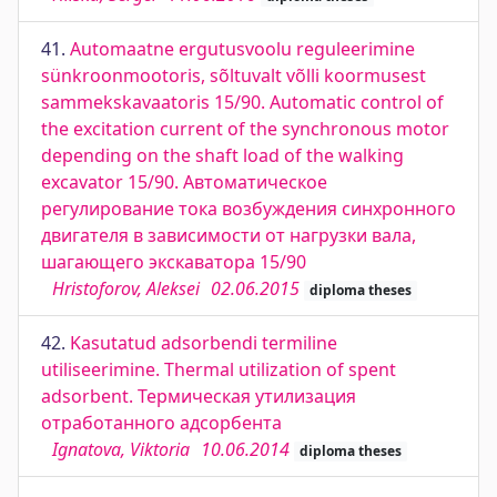
41.
Automaatne ergutusvoolu reguleerimine
sünkroonmootoris, sõltuvalt võlli koormusest
sammekskavaatoris 15/90. Automatic control of
the excitation current of the synchronous motor
depending on the shaft load of the walking
excavator 15/90. Автоматическое
регулирование тока возбуждения синхронного
двигателя в зависимости от нагрузки вала,
шагающего экскаватора 15/90
Hristoforov, Aleksei
02.06.2015
diploma theses
42.
Kasutatud adsorbendi termiline
utiliseerimine. Thermal utilization of spent
adsorbent. Термическая утилизация
отработанного адсорбента
Ignatova, Viktoria
10.06.2014
diploma theses