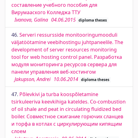
составление учебного пособия для
Вирумааского Колледжа ТТУ
Ivanova, Galina
04.06.2015
diploma theses
46.
Serveri ressursside monitooringumooduli
väljatöötamine veebihostingu juhtpaneelile. The
development of server resources monitoring
tool for web hosting control panel. Разработка
модуля мониторинга ресурсов сервера для
панели управления веб-хостингом
Jakupson, Andrei
10.06.2014
diploma theses
47.
Põlevkivi ja turba koospõletamine
tsirkuleeriva keevkihiga kateldes. Co-combustion
of oil shale and peat in circulating fluidized bed
boiler. Совместное сжигание горючих сланцев
и торфа в котлах с циркулирующим кипящим
слоем