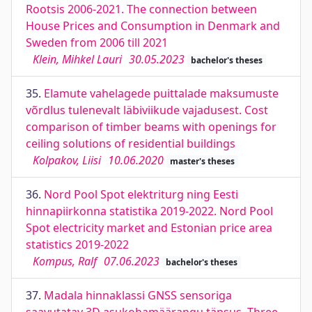
Rootsis 2006-2021. The connection between
House Prices and Consumption in Denmark and
Sweden from 2006 till 2021
Klein, Mihkel Lauri
30.05.2023
bachelor's theses
35.
Elamute vahelagede puittalade maksumuste
võrdlus tulenevalt läbiviikude vajadusest. Cost
comparison of timber beams with openings for
ceiling solutions of residential buildings
Kolpakov, Liisi
10.06.2020
master's theses
36.
Nord Pool Spot elektriturg ning Eesti
hinnapiirkonna statistika 2019-2022. Nord Pool
Spot electricity market and Estonian price area
statistics 2019-2022
Kompus, Ralf
07.06.2023
bachelor's theses
37.
Madala hinnaklassi GNSS sensoriga