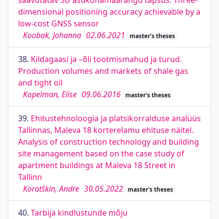
saavutatav 3D asukohamäärangu täpsus. Three-
dimensional positioning accuracy achievable by a
low-cost GNSS sensor
Koobak, Johanna
02.06.2021
master's theses
38.
Kildagaasi ja –õli tootmismahud ja turud.
Production volumes and markets of shale gas
and tight oil
Kopelman, Elise
09.06.2016
master's theses
39.
Ehitustehnoloogia ja platsikorralduse analüüs
Tallinnas, Maleva 18 korterelamu ehituse näitel.
Analysis of construction technology and building
site management based on the case study of
apartment buildings at Maleva 18 Street in
Tallinn
Korotškin, Andre
30.05.2022
master's theses
40.
Tarbija kindlustunde mõju