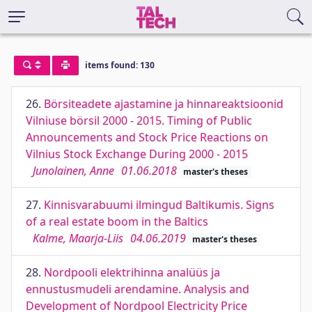
items found: 130
26.
Börsiteadete ajastamine ja hinnareaktsioonid
Vilniuse börsil 2000 - 2015. Timing of Public
Announcements and Stock Price Reactions on
Vilnius Stock Exchange During 2000 - 2015
Junolainen, Anne
01.06.2018
master's theses
27.
Kinnisvarabuumi ilmingud Baltikumis. Signs
of a real estate boom in the Baltics
Kalme, Maarja-Liis
04.06.2019
master's theses
28.
Nordpooli elektrihinna analüüs ja
ennustusmudeli arendamine. Analysis and
Development of Nordpool Electricity Price