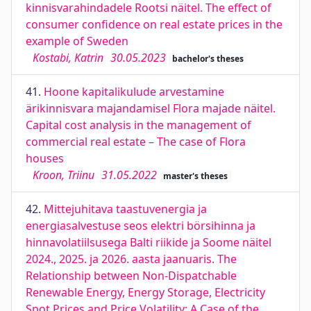
kinnisvarahindadele Rootsi näitel. The effect of
consumer confidence on real estate prices in the
example of Sweden
Kostabi, Katrin
30.05.2023
bachelor's theses
41.
Hoone kapitalikulude arvestamine
ärikinnisvara majandamisel Flora majade näitel.
Capital cost analysis in the management of
commercial real estate – The case of Flora
houses
Kroon, Triinu
31.05.2022
master's theses
42.
Mittejuhitava taastuvenergia ja
energiasalvestuse seos elektri börsihinna ja
hinnavolatiilsusega Balti riikide ja Soome näitel
2024., 2025. ja 2026. aasta jaanuaris. The
Relationship between Non-Dispatchable
Renewable Energy, Energy Storage, Electricity
Spot Prices and Price Volatility: A Case of the