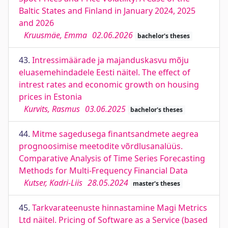
Baltic States and Finland in January 2024, 2025
and 2026
Kruusmäe, Emma
02.06.2026
bachelor's theses
43.
Intressimäärade ja majanduskasvu mõju
eluasemehindadele Eesti näitel. The effect of
intrest rates and economic growth on housing
prices in Estonia
Kurvits, Rasmus
03.06.2025
bachelor's theses
44.
Mitme sagedusega finantsandmete aegrea
prognoosimise meetodite võrdlusanalüüs.
Comparative Analysis of Time Series Forecasting
Methods for Multi-Frequency Financial Data
Kutser, Kadri-Liis
28.05.2024
master's theses
45.
Tarkvarateenuste hinnastamine Magi Metrics
Ltd näitel. Pricing of Software as a Service (based