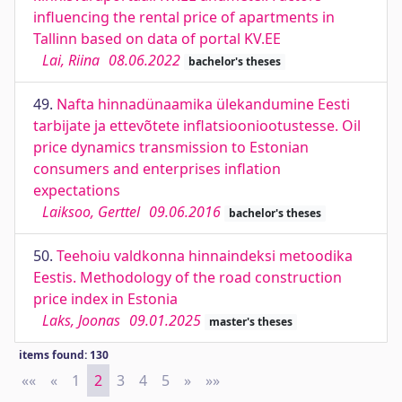
influencing the rental price of apartments in
Tallinn based on data of portal KV.EE
Lai, Riina
08.06.2022
bachelor's theses
49.
Nafta hinnadünaamika ülekandumine Eesti
tarbijate ja ettevõtete inflatsiooniootustesse. Oil
price dynamics transmission to Estonian
consumers and enterprises inflation
expectations
Laiksoo, Gerttel
09.06.2016
bachelor's theses
50.
Teehoiu valdkonna hinnaindeksi metoodika
Eestis. Methodology of the road construction
price index in Estonia
Laks, Joonas
09.01.2025
master's theses
items found: 130
««
First
«
Previous
1
2
3
4
5
»
Next
»»
Last