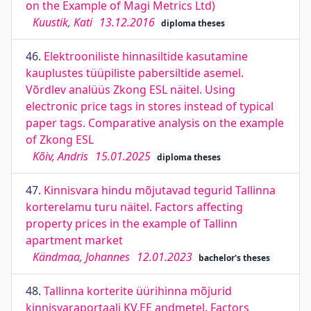
on the Example of Magi Metrics Ltd)
Kuustik, Kati
13.12.2016
diploma theses
46.
Elektrooniliste hinnasiltide kasutamine
kauplustes tüüpiliste pabersiltide asemel.
Võrdlev analüüs Zkong ESL näitel. Using
electronic price tags in stores instead of typical
paper tags. Comparative analysis on the example
of Zkong ESL
Kõiv, Andris
15.01.2025
diploma theses
47.
Kinnisvara hindu mõjutavad tegurid Tallinna
korterelamu turu näitel. Factors affecting
property prices in the example of Tallinn
apartment market
Kändmaa, Johannes
12.01.2023
bachelor's theses
48.
Tallinna korterite üürihinna mõjurid
kinnisvaraportaali KV.EE andmetel. Factors