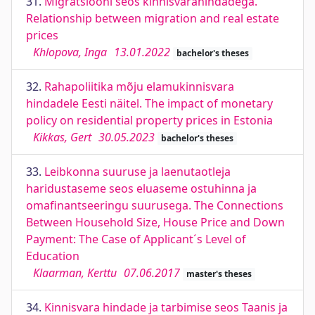
31.
Migratsiooni seos kinnisvarahindadega.
Relationship between migration and real estate
prices
Khlopova, Inga
13.01.2022
bachelor's theses
32.
Rahapoliitika mõju elamukinnisvara
hindadele Eesti näitel. The impact of monetary
policy on residential property prices in Estonia
Kikkas, Gert
30.05.2023
bachelor's theses
33.
Leibkonna suuruse ja laenutaotleja
haridustaseme seos eluaseme ostuhinna ja
omafinantseeringu suurusega. The Connections
Between Household Size, House Price and Down
Payment: The Case of Applicant´s Level of
Education
Klaarman, Kerttu
07.06.2017
master's theses
34.
Kinnisvara hindade ja tarbimise seos Taanis ja