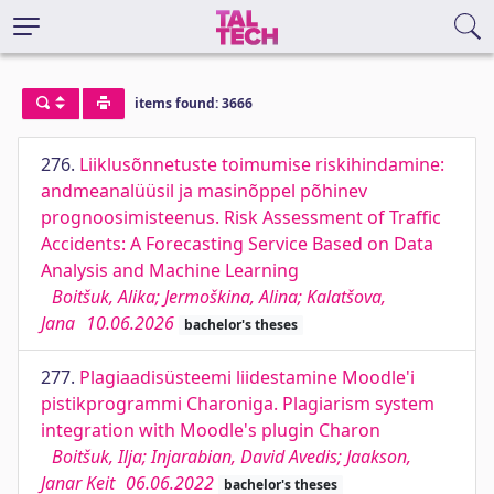
items found: 3666
276.
Liiklusõnnetuste toimumise riskihindamine:
andmeanalüüsil ja masinõppel põhinev
prognoosimisteenus. Risk Assessment of Traffic
Accidents: A Forecasting Service Based on Data
Analysis and Machine Learning
Boitšuk, Alika; Jermoškina, Alina; Kalatšova,
Jana
10.06.2026
bachelor's theses
277.
Plagiaadisüsteemi liidestamine Moodle'i
pistikprogrammi Charoniga. Plagiarism system
integration with Moodle's plugin Charon
Boitšuk, Ilja; Injarabian, David Avedis; Jaakson,
Janar Keit
06.06.2022
bachelor's theses