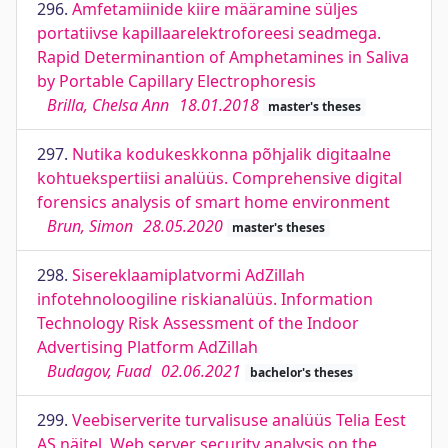
296.
Amfetamiinide kiire määramine süljes
portatiivse kapillaarelektroforeesi seadmega.
Rapid Determinantion of Amphetamines in Saliva
by Portable Capillary Electrophoresis
Brilla, Chelsa Ann
18.01.2018
master's theses
297.
Nutika kodukeskkonna põhjalik digitaalne
kohtuekspertiisi analüüs. Comprehensive digital
forensics analysis of smart home environment
Brun, Simon
28.05.2020
master's theses
298.
Sisereklaamiplatvormi AdZillah
infotehnoloogiline riskianalüüs. Information
Technology Risk Assessment of the Indoor
Advertising Platform AdZillah
Budagov, Fuad
02.06.2021
bachelor's theses
299.
Veebiserverite turvalisuse analüüs Telia Eest
AS näitel. Web server security analysis on the