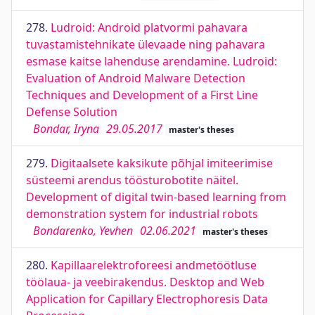
278.
Ludroid: Android platvormi pahavara
tuvastamistehnikate ülevaade ning pahavara
esmase kaitse lahenduse arendamine. Ludroid:
Evaluation of Android Malware Detection
Techniques and Development of a First Line
Defense Solution
Bondar, Iryna
29.05.2017
master's theses
279.
Digitaalsete kaksikute põhjal imiteerimise
süsteemi arendus töösturobotite näitel.
Development of digital twin-based learning from
demonstration system for industrial robots
Bondarenko, Yevhen
02.06.2021
master's theses
280.
Kapillaarelektroforeesi andmetöötluse
töölaua- ja veebirakendus. Desktop and Web
Application for Capillary Electrophoresis Data