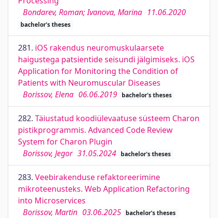
Processing
Bondarev, Roman; Ivanova, Marina
11.06.2020
bachelor's theses
281.
iOS rakendus neuromuskulaarsete
haigustega patsientide seisundi jälgimiseks. iOS
Application for Monitoring the Condition of
Patients with Neuromuscular Diseases
Borissov, Elena
06.06.2019
bachelor's theses
282.
Täiustatud koodiülevaatuse süsteem Charon
pistikprogrammis. Advanced Code Review
System for Charon Plugin
Borissov, Jegor
31.05.2024
bachelor's theses
283.
Veebirakenduse refaktoreerimine
mikroteenusteks. Web Application Refactoring
into Microservices
Borissov, Martin
03.06.2025
bachelor's theses