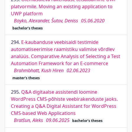
platvormile. Moving an existing application to
UWP platform
Boyko, Alexander, Šutov, Deniss
05.06.2020
bachelor's theses
294.
E-kaubanduse veebisaidi testimide
automatiseerimise raamistiku valimise võrdlev
analüüs. Comparative Analysis of Selecting a Test
Automation Framework for an E-commerce
Brahmbhatt, Kush Hiren
02.06.2023
master's theses
295.
Q&A digitaalse assistendi loomine
WordPress CMS-põhiste veebirakenduste jaoks.
Creating a Q&A Digital Assistant for WordPress
CMS-based Web Applications
Bratšun, Aleks
09.06.2025
bachelor's theses