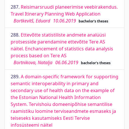
287.
Reisimarsruudi planeerimise veebirakendus.
Travel Itinerary Planning Web Application
Bortkevitš, Eduard
10.06.2019
bachelor's theses
288.
Ettevõtte statistiliste andmete analüüsi
protsesside parendamine ettevõtte Tere AS
näitel. Enchancement of statistics data analysis
process based on Tere AS
Bortnikova, Natalja
06.06.2019
bachelor's theses
289.
A domain-speciﬁc framework for supporting
semantic interoperability in primary and
secondary use of health data on the example of
the Estonian National Health Information
System. Tervishoiu domeenipõhise semantilise
raamistiku loomine terviseandmete esmaseks ja
teiseseks kasutamiseks Eesti Tervise
infosüsteemi näitel