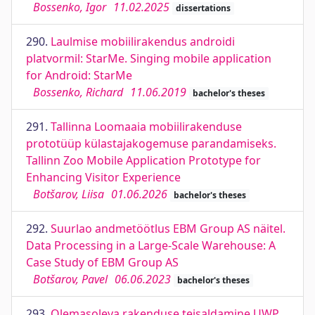
Bossenko, Igor
11.02.2025
dissertations
290.
Laulmise mobiilirakendus androidi
platvormil: StarMe. Singing mobile application
for Android: StarMe
Bossenko, Richard
11.06.2019
bachelor's theses
291.
Tallinna Loomaaia mobiilirakenduse
prototüüp külastajakogemuse parandamiseks.
Tallinn Zoo Mobile Application Prototype for
Enhancing Visitor Experience
Botšarov, Liisa
01.06.2026
bachelor's theses
292.
Suurlao andmetöötlus EBM Group AS näitel.
Data Processing in a Large-Scale Warehouse: A
Case Study of EBM Group AS
Botšarov, Pavel
06.06.2023
bachelor's theses
293.
Olemasoleva rakenduse teisaldamine UWP