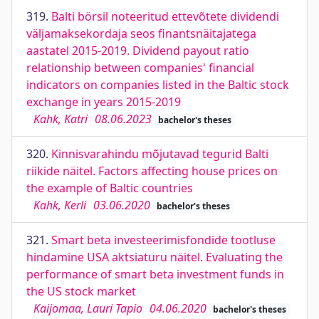
319.
Balti börsil noteeritud ettevõtete dividendi
väljamaksekordaja seos finantsnäitajatega
aastatel 2015-2019. Dividend payout ratio
relationship between companies' financial
indicators on companies listed in the Baltic stock
exchange in years 2015-2019
Kahk, Katri
08.06.2023
bachelor's theses
320.
Kinnisvarahindu mõjutavad tegurid Balti
riikide näitel. Factors affecting house prices on
the example of Baltic countries
Kahk, Kerli
03.06.2020
bachelor's theses
321.
Smart beta investeerimisfondide tootluse
hindamine USA aktsiaturu näitel. Evaluating the
performance of smart beta investment funds in
the US stock market
Kaijomaa, Lauri Tapio
04.06.2020
bachelor's theses