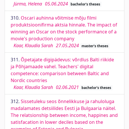
Jürma, Helena
05.06.2024
bachelor's theses
310.
Oscari auhinna võitmise mõju filmi
produktsioonifirma aktsia hinnale. The impact of
winning an Oscar on the stock performance of a
movie's production company
Kaar, Klaudia Sarah
27.05.2024
master's theses
311.
Õpetajate digipädevus: võrdlus Balti riikide
ja Põhjamaade vahel. Teachers' digital
competence: comparison between Baltic and
Nordic countries
Kaar, Klaudia Sarah
02.06.2021
bachelor's theses
312.
Sissetuleku seos õnnelikkuse ja rahuloluga
madalamates detsiilides Eesti ja Bulgaaria näitel.
The relatsionship between income, happines and
satisfacation in lower deciles based on the