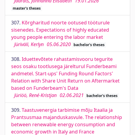
Jäärats, Johhanna Elisabeth
19.01.2026
master's theses
307.
Kõrgharitud noorte ootused tööturule
sisenedes. Expectations of highly educated
young people entering the labor market
Jüriväli, Kerlyn
05.06.2020
bachelor's theses
308.
Iduettevõtete rahastamisvooru tegurite
seos osaku tootlusega järelturul Funderbeami
andmetel. Start-ups' Funding Round Factors'
Relation with Share Unit Return on Aftermarket
based on Funderbeam's Data
Jüriöö, René-Kristjan
02.06.2021
bachelor's theses
309.
Taastuvenergia tarbimise mõju Itaalia ja
Prantsusmaa majanduskasvule. The relationship
between renewable energy consumption and
economic growth in Italy and France