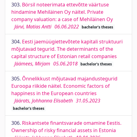
303.
Börsil noteerimata ettevõtte väärtuse
hindamine Mehiläinen Oy näitel. Private
company valuation: a case of Mehiläinen Oy
Järvi, Matias Antti
06.06.2022
bachelor's theses
304.
Eesti jaemüügiettevõtete kapitali struktuuri
mõjutavad tegurid. The determinants of the
capital structure of Estonian retail companies
Jäämees, Mirjam
05.06.2018
bachelor's theses
305.
Õnnelikkust mõjutavad majandustegurid
Euroopa riikide näitel. Economic factors of
happiness in the European countries
Jäärats, Johhanna Elisabeth
31.05.2023
bachelor's theses
306.
Riskantsete finantsvarade omamine Eestis.
Ownership of risky financial assets in Estonia