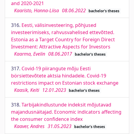
and 2020-2021
Kaaristo, Hanna-Liisa
08.06.2022
bachelor's theses
316.
Eesti, välisinvesteering, põhjused
investeerimiseks, rahvusvahelised ettevõtted.
Estonia as a Target Country for Foreign Direct
Investment: Attractive Aspects for Investors
Kaarma, Evelin
08.06.2017
bachelor's theses
317.
Covid-19 piirangute mõju Eesti
börsiettevõtete aktsia hindadele. Covid-19
restrictions impact on Estonian stock exchange
Kaasik, Keiti
12.01.2023
bachelor's theses
318.
Tarbijakindlustunde indeksit mõjutavad
majandusnäitajad. Economic indicators affecting
the consumer confidence index
Kaaver, Andres
31.05.2023
bachelor's theses