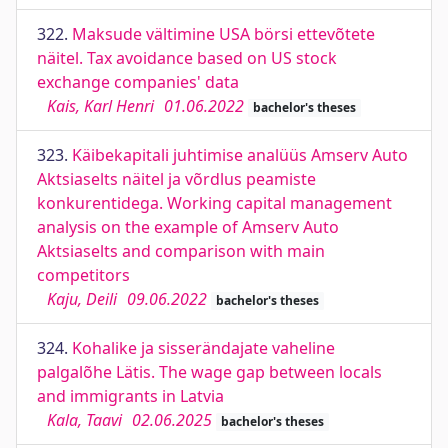
322.
Maksude vältimine USA börsi ettevõtete
näitel. Tax avoidance based on US stock
exchange companies' data
Kais, Karl Henri
01.06.2022
bachelor's theses
323.
Käibekapitali juhtimise analüüs Amserv Auto
Aktsiaselts näitel ja võrdlus peamiste
konkurentidega. Working capital management
analysis on the example of Amserv Auto
Aktsiaselts and comparison with main
competitors
Kaju, Deili
09.06.2022
bachelor's theses
324.
Kohalike ja sisserändajate vaheline
palgalõhe Lätis. The wage gap between locals
and immigrants in Latvia
Kala, Taavi
02.06.2025
bachelor's theses