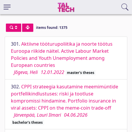
items found: 1375
301.
Aktiivne tööturupoliitika ja noorte töötus
Euroopa riikide näitel. Active Labour Market
Policies and Youth Unemployment among
European countries
Jõgeva, Heli
12.01.2022
master's theses
302.
CPPI strateegia kasutamine meemimüntide
portfellikindlustuses: riski ja tootluse
kompromissi hindamine. Portfolio insurance in
viral assets: CPPI on the meme-coin trade-off
Järvenpää, Lauri Ilmari
04.06.2026
bachelor's theses