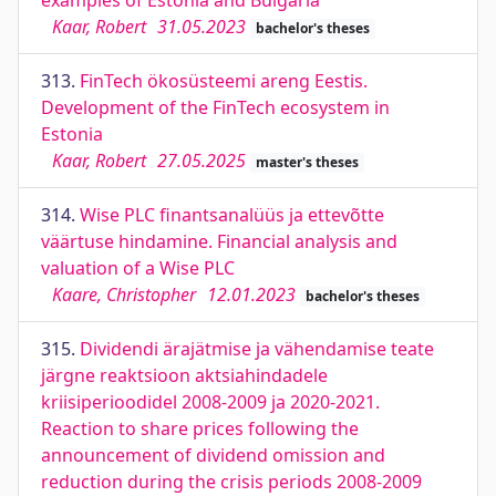
examples of Estonia and Bulgaria
Kaar, Robert
31.05.2023
bachelor's theses
313.
FinTech ökosüsteemi areng Eestis.
Development of the FinTech ecosystem in
Estonia
Kaar, Robert
27.05.2025
master's theses
314.
Wise PLC finantsanalüüs ja ettevõtte
väärtuse hindamine. Financial analysis and
valuation of a Wise PLC
Kaare, Christopher
12.01.2023
bachelor's theses
315.
Dividendi ärajätmise ja vähendamise teate
järgne reaktsioon aktsiahindadele
kriisiperioodidel 2008-2009 ja 2020-2021.
Reaction to share prices following the
announcement of dividend omission and
reduction during the crisis periods 2008-2009