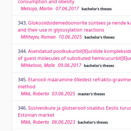
consumption and obesity
Metsoja, Martin
07.06.2017
bachelor's theses
343.
Glükosiidsidemedoonorite süntees ja nende ka
and their use in glysosylation reactions
Mihhejev, Roman
10.06.2025
bachelor's theses
344.
Asendatud poolkukurbit[8]uriilide kompleksid
of guest molecules of subsituted hemicucurbit[8]ur
Mihkelsoo, Malle
09.06.2017
bachelor's theses
345.
Etanooli määramine õlledest refrakto-gravimeet
method
Mikk, Roberta
03.06.2025
master's theses
346.
Süsivesikute ja glütserooli sisaldus Eestis tu
Estonian market
Mikk, Roberta
06.06.2023
bachelor's theses