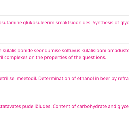
sutamine glükosüleerimisreaktsioonides. Synthesis of gly
e külalisioonide seondumise sõltuvus külalisiooni omadust
il complexes on the properties of the guest ions.
rilisel meetodil. Determination of ethanol in beer by refr
rustatavates pudeliõludes. Content of carbohydrate and glyce