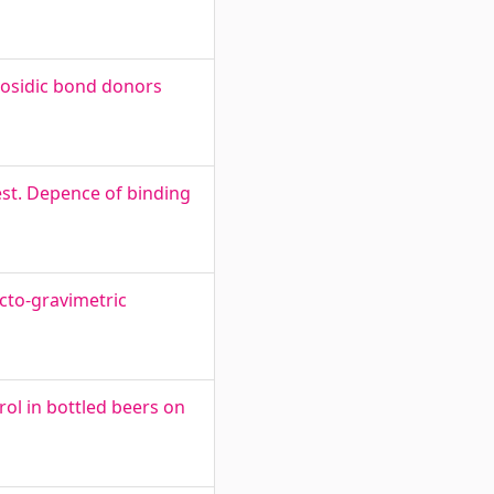
cosidic bond donors
est. Depence of binding
acto-gravimetric
rol in bottled beers on