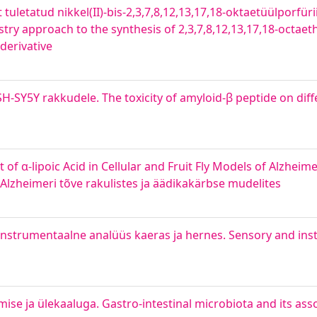
t tuletatud nikkel(II)-bis-2,3,7,8,12,13,17,18-oktaetüülporfüri
ry approach to the synthesis of 2,3,7,8,12,13,17,18-octaet
 derivative
 SH-SY5Y rakkudele. The toxicity of amyloid-β peptide on dif
t of α-lipoic Acid in Cellular and Fruit Fly Models of Alzheim
 Alzheimeri tõve rakulistes ja äädikakärbse mudelites
instrumentaalne analüüs kaeras ja hernes. Sensory and inst
ise ja ülekaaluga. Gastro-intestinal microbiota and its asso