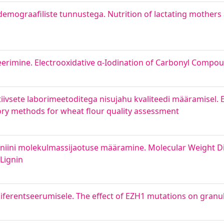
emograafiliste tunnustega. Nutrition of lactating mothers 
erimine. Electrooxidative α-Iodination of Carbonyl Compo
iivsete laborimeetoditega nisujahu kvaliteedi määramisel. E
tory methods for wheat flour quality assessment
igniini molekulmassijaotuse määramine. Molecular Weight Di
Lignin
rentseerumisele. The effect of EZH1 mutations on granule 