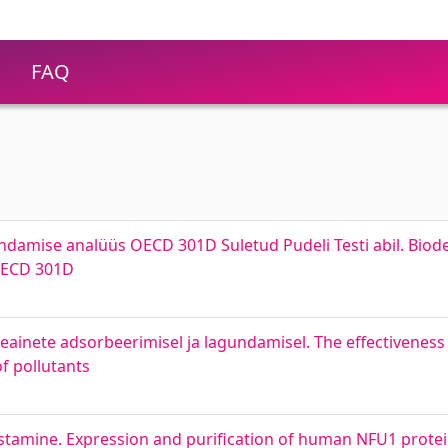
FAQ
undamise analüüs OECD 301D Suletud Pudeli Testi abil. Biod
 OECD 301D
teainete adsorbeerimisel ja lagundamisel. The effectiveness
f pollutants
stamine. Expression and purification of human NFU1 prote