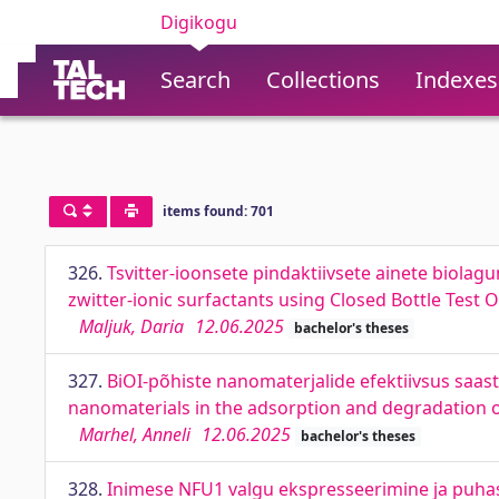
Digikogu
Search
Collections
Indexes
items found: 701
326.
Tsvitter-ioonsete pindaktiivsete ainete biolag
zwitter-ionic surfactants using Closed Bottle Test
Maljuk, Daria
12.06.2025
bachelor's theses
327.
BiOI-põhiste nanomaterjalide efektiivsus saas
nanomaterials in the adsorption and degradation o
Marhel, Anneli
12.06.2025
bachelor's theses
328.
Inimese NFU1 valgu ekspresseerimine ja puha