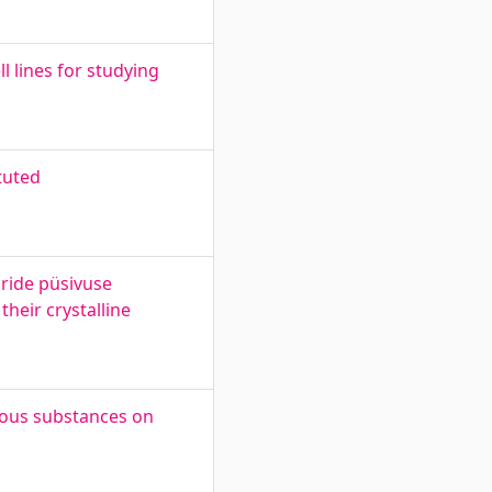
l lines for studying
tuted
uride püsivuse
heir crystalline
rdous substances on