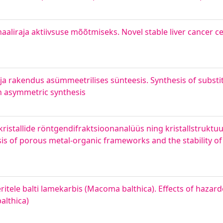
aliraja aktiivsuse mõõtmiseks. Novel stable liver cancer cel
ja rakendus asümmeetrilises sünteesis. Synthesis of substi
in asymmetric synthesis
ristallide röntgendifraktsioonanalüüs ning kristallstruktu
sis of porous metal-organic frameworks and the stability of t
ritele balti lamekarbis (Macoma balthica). Effects of haza
althica)