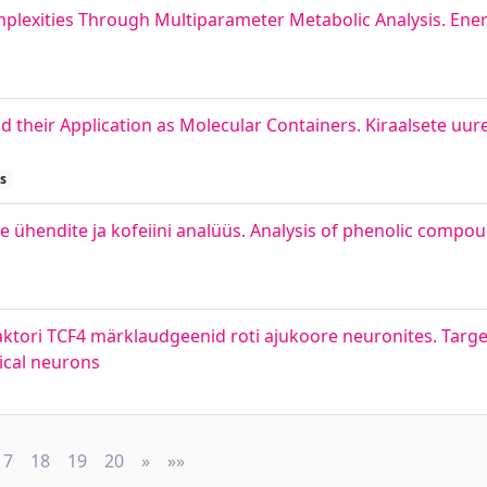
plexities Through Multiparameter Metabolic Analysis. Ener
d their Application as Molecular Containers. Kiraalsete uur
s
e ühendite ja kofeiini analüüs. Analysis of phenolic compou
ifaktori TCF4 märklaudgeenid roti ajukoore neuronites. Targe
tical neurons
17
18
19
20
»
Next
»»
Last