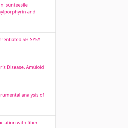
ini sünteesile
hylporphyrin and
ferentiated SH-SY5Y
er’s Disease. Amüloid
rumental analysis of
ciation with fiber