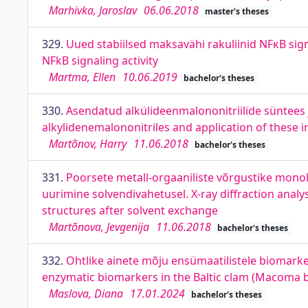
Marhivka, Jaroslav
06.06.2018
master's theses
329.
Uued stabiilsed maksavähi rakuliinid NFκB signa
NFkB signaling activity
Martma, Ellen
10.06.2019
bachelor's theses
330.
Asendatud alkülideenmalononitriilide süntees 
alkylidenemalononitriles and application of these 
Martõnov, Harry
11.06.2018
bachelor's theses
331.
Poorsete metall-orgaaniliste võrgustike monok
uurimine solvendivahetusel. X-ray diffraction analy
structures after solvent exchange
Martõnova, Jevgenija
11.06.2018
bachelor's theses
332.
Ohtlike ainete mõju ensümaatilistele biomarke
enzymatic biomarkers in the Baltic clam (Macoma b
Maslova, Diana
17.01.2024
bachelor's theses