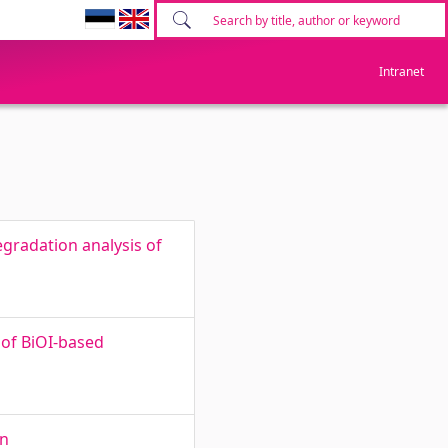
Intranet
egradation analysis of
 of BiOI-based
in