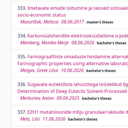
333.
Imetavate emade toitumine ja seosed sotsiaald
socio-economic status
Mazurtšak, Melissa
08.06.2017
master's theses
334.
Karbonüülühendite elektrooksüdatiivne α-jode
Meinberg, Monika Merje
08.06.2026
bachelor's theses
335.
Farinograafiliste omaduste hindamine alternat
Farinographic properties using alternative labora
Melgas, Grete Liisa
10.06.2026
bachelor's theses
336.
Sügavate eutektiliste lahustitega töödeldud l
Determination of Deep Eutectic Solvent-Processed 
Merkuriev, Anton
09.06.2025
bachelor's theses
337.
EZH1 mutatsioonide mõju granulaarrakkude dife
Mets, Liisi
11.06.2026
bachelor's theses