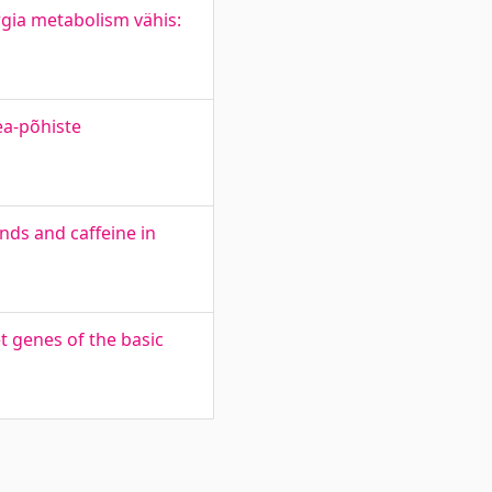
gia metabolism vähis:
ea-põhiste
nds and caffeine in
t genes of the basic