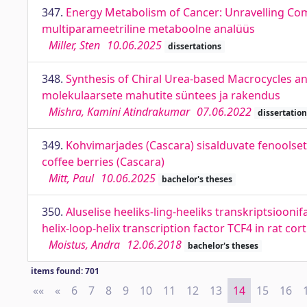
347.
Energy Metabolism of Cancer: Unravelling Com
multiparameetriline metaboolne analüüs
Miller, Sten
10.06.2025
dissertations
348.
Synthesis of Chiral Urea-based Macrocycles an
molekulaarsete mahutite süntees ja rakendus
Mishra, Kamini Atindrakumar
07.06.2022
dissertation
349.
Kohvimarjades (Cascara) sisalduvate fenoolset
coffee berries (Cascara)
Mitt, Paul
10.06.2025
bachelor's theses
350.
Aluselise heeliks-ling-heeliks transkriptsioon
helix-loop-helix transcription factor TCF4 in rat cor
Moistus, Andra
12.06.2018
bachelor's theses
items found: 701
««
First
«
Previous
6
7
8
9
10
11
12
13
14
15
16