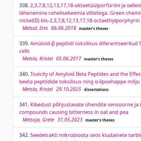
338.
2,3,7,8,12,13,17,18-oktaetüülporfüriini ja selles
lähenemine rohelisekeemia võtetega. Green chemist
nickel(II)-bis-2,3,7,8,12,13,17,18-octaethylporphyrin
Metsal, Erni
06.06.2018
master's theses
339.
Amüloid-β peptiidi toksilisus diferentseeritud
cells
Metsla, Kristel
05.06.2017
master's theses
340.
Toxicity of Amyloid Beta Peptides and the Effec
beeta peptiidide toksilisus ning α-lipoehappe mõju
Metsla, Kristel
29.10.2025
dissertations
341.
Kibedust põhjustavate ühendite sensoorne ja 
compounds causing bitterness in oat and pea
Metsoja, Grete
31.05.2023
master's theses
342.
Seedetrakti mikrobioota seos kiudainete tarbim