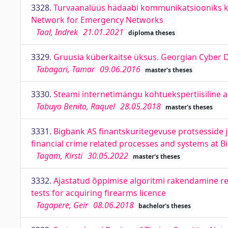
3328.
Turvaanalüüs hädaabi kommunikatsiooniks kas
Network for Emergency Networks
Taal, Indrek
21.01.2021
diploma theses
3329.
Gruusia küberkaitse üksus. Georgian Cyber D
Tabagari, Tamar
09.06.2016
master's theses
3330.
Steami internetimängu kohtuekspertiisiline a
Tabuyo Benito, Raquel
28.05.2018
master's theses
3331.
Bigbank AS finantskuritegevuse protsesside j
financial crime related processes and systems at 
Tagam, Kirsti
30.05.2022
master's theses
3332.
Ajastatud õppimise algoritmi rakendamine re
tests for acquiring firearms licence
Tagapere, Geir
08.06.2018
bachelor's theses