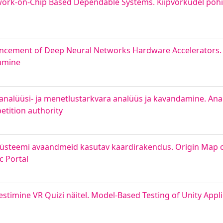
ork-on-Chip Based Dependable Systems. Kiipvõrkudel põhinev
ancement of Deep Neural Networks Hardware Accelerators.
tamine
alüüsi- ja menetlustarkvara analüüs ja kavandamine. Anal
etition authority
süsteemi avaandmeid kasutav kaardirakendus. Origin Map
c Portal
timine VR Quizi näitel. Model-Based Testing of Unity Appli