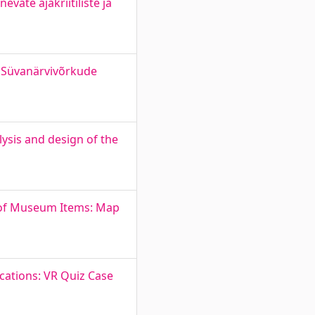
ate ajakriitiliste ja
 Süvanärvivõrkude
ysis and design of the
 of Museum Items: Map
cations: VR Quiz Case