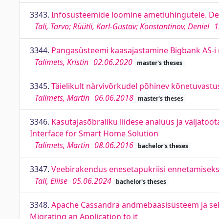
3343.
Infosüsteemide loomine ametiühingutele. D
Tali, Tarvo; Rüütli, Karl-Gustav; Konstantinov, Deniel
1
3344.
Pangasüsteemi kaasajastamine Bigbank AS-i 
Talimets, Kristin
02.06.2020
master's theses
3345.
Täielikult närvivõrkudel põhinev kõnetuvastus
Talimets, Martin
06.06.2018
master's theses
3346.
Kasutajasõbraliku liidese analüüs ja väljatö
Interface for Smart Home Solution
Talimets, Martin
08.06.2016
bachelor's theses
3347.
Veebirakendus enesetapukriisi ennetamiseks. 
Tall, Eliise
05.06.2024
bachelor's theses
3348.
Apache Cassandra andmebaasisüsteem ja se
Migrating an Application to it