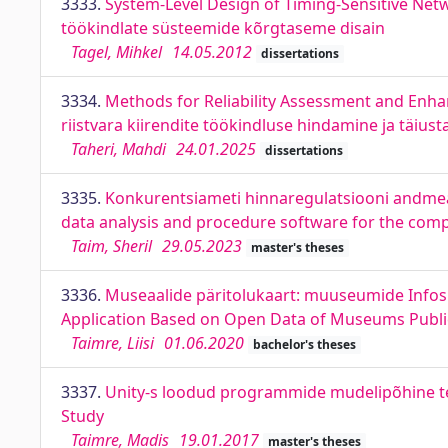
3333.
System-Level Design of Timing-Sensitive Netw
töökindlate süsteemide kõrgtaseme disain
Tagel, Mihkel
14.05.2012
dissertations
3334.
Methods for Reliability Assessment and Enh
riistvara kiirendite töökindluse hindamine ja täius
Taheri, Mahdi
24.01.2025
dissertations
3335.
Konkurentsiameti hinnaregulatsiooni andmean
data analysis and procedure software for the comp
Taim, Sheril
29.05.2023
master's theses
3336.
Museaalide päritolukaart: muuseumide Info
Application Based on Open Data of Museums Publi
Taimre, Liisi
01.06.2020
bachelor's theses
3337.
Unity-s loodud programmide mudelipõhine tes
Study
Taimre, Madis
19.01.2017
master's theses