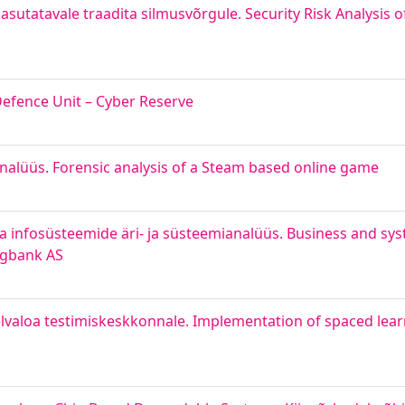
utatavale traadita silmusvõrgule. Security Risk Analysis 
efence Unit – Cyber Reserve
nalüüs. Forensic analysis of a Steam based online game
a infosüsteemide äri- ja süsteemianalüüs. Business and sys
Bigbank AS
lvaloa testimiskeskkonnale. Implementation of spaced lea