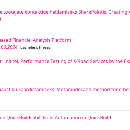
 töötajate kontaktide haldamiseks SharePointis. Creating 
t
ased Financial Analysis Platform
.06.2024
bachelor's theses
stri näitel. Performance Testing of X-Road Services by the E
aastiku kaardistamiseks. Metamodel and method for e-hea
 QuickBuildi abil. Build Automation in QuickBuild