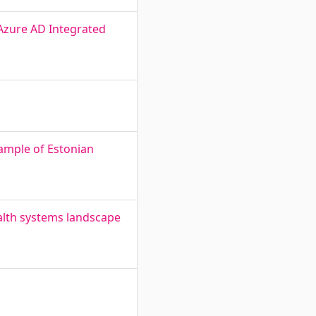
Azure AD Integrated
xample of Estonian
lth systems landscape