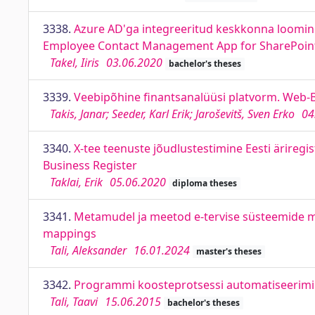
3338.
Azure AD'ga integreeritud keskkonna loomine
Employee Contact Management App for SharePoin
Takel, Iiris
03.06.2020
bachelor's theses
3339.
Veebipõhine finantsanalüüsi platvorm. Web-B
Takis, Janar; Seeder, Karl Erik; Jaroševitš, Sven Erko
04
3340.
X-tee teenuste jõudlustestimine Eesti äriregi
Business Register
Taklai, Erik
05.06.2020
diploma theses
3341.
Metamudel ja meetod e-tervise süsteemide m
mappings
Tali, Aleksander
16.01.2024
master's theses
3342.
Programmi koosteprotsessi automatiseerimine
Tali, Taavi
15.06.2015
bachelor's theses