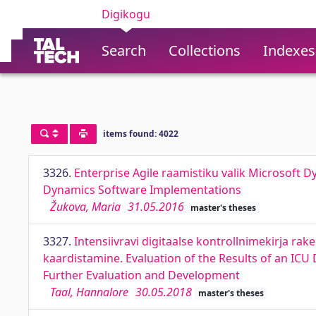
Digikogu
Search
Collections
Indexes
items found: 4022
3326.
Enterprise Agile raamistiku valik Microsoft 
Dynamics Software Implementations
Žukova, Maria
31.05.2016
master's theses
3327.
Intensiivravi digitaalse kontrollnimekirja r
kaardistamine. Evaluation of the Results of an ICU
Further Evaluation and Development
Taal, Hannalore
30.05.2018
master's theses