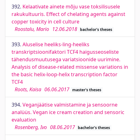
392.
Kelaativate ainete mõju vase toksilisusele
rakukultuuris. Effect of chelating agents against
copper toxicity in cell culture
Roostalu, Mario
12.06.2018
bachelor's theses
393.
Aluselise heeliks-ling-heeliks
transkriptsioonifaktori TCF4 haigusseoseliste
tähendusmuutusega variatsioonide uurimine.
Analysis of disease-related missense variations in
the basic helix-loop-helix transcription factor
TCF4
Roots, Kaisa
06.06.2017
master's theses
394.
Veganjäätise valmistamine ja sensoorne
analüüs. Vegan ice cream creation and sensoric
evaluation
Rosenberg, Ivo
08.06.2017
bachelor's theses