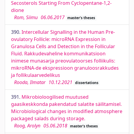
Secosterols Starting From Cyclopentane-1,2-
dione
Rom, Siimu
06.06.2017
master's theses
390.
Intercellular Signalling in the Human Pre-
ovulatory Follicle: microRNA Expression in
Granulosa Cells and Detection in the Follicular
Fluid. Rakkudevaheline kommunikatsioon
inimese munasarja preovulatoorses folliikulis:
mikroRNA-de ekspressioon granuloosrakkudes
ja follikulaarvedelikus
Rooda, Ilmatar
10.12.2021
dissertations
391.
Mikrobioloogilised muutused
gaasikeskkonda pakendatud salatite säilitamisel.
Microbiological changes in modified atmosphere
packaged salads during storage.
Roog, Arolyn
05.06.2018
master's theses