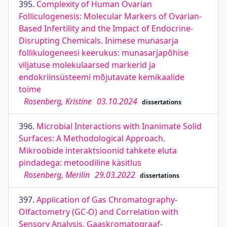
395.
Complexity of Human Ovarian
Folliculogenesis: Molecular Markers of Ovarian-
Based Infertility and the Impact of Endocrine-
Disrupting Chemicals. Inimese munasarja
follikulogeneesi keerukus: munasarjapõhise
viljatuse molekulaarsed markerid ja
endokriinsüsteemi mõjutavate kemikaalide
toime
Rosenberg, Kristine
03.10.2024
dissertations
396.
Microbial Interactions with Inanimate Solid
Surfaces: A Methodological Approach.
Mikroobide interaktsioonid tahkete eluta
pindadega: metoodiline käsitlus
Rosenberg, Merilin
29.03.2022
dissertations
397.
Application of Gas Chromatography-
Olfactometry (GC-O) and Correlation with
Sensory Analysis. Gaaskromatograaf-