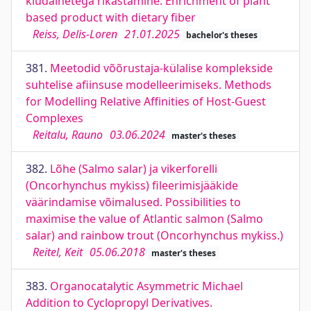
kiudainetega rikastamine. Enrichment of plant
based product with dietary fiber
Reiss, Delis-Loren
21.01.2025
bachelor's theses
381.
Meetodid võõrustaja-külalise komplekside
suhtelise afiinsuse modelleerimiseks. Methods
for Modelling Relative Affinities of Host-Guest
Complexes
Reitalu, Rauno
03.06.2024
master's theses
382.
Lõhe (Salmo salar) ja vikerforelli
(Oncorhynchus mykiss) fileerimisjääkide
väärindamise võimalused. Possibilities to
maximise the value of Atlantic salmon (Salmo
salar) and rainbow trout (Oncorhynchus mykiss.)
Reitel, Keit
05.06.2018
master's theses
383.
Organocatalytic Asymmetric Michael
Addition to Cyclopropyl Derivatives.