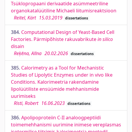
Tsüklopropaani derivaatide asümmeetriline
organokatalüütiline Michaeli liitumisreaktsioon
Reitel, Kärt
15.03.2019
dissertations
384.
Computational Design of Yeast-Based Cell
Factories. Pärmipõhiste rakuvabrikute
in silico
disain
Reķēna, Alīna
20.02.2026
dissertations
385.
Calorimetry as a Tool for Mechanistic
Studies of Lipolytic Enzymes under in vivo like
Conditions. Kalorimeetria rakendamine
lipolüütiliste ensüümide mehhanismide
uurimiseks
Risti, Robert
16.06.2023
dissertations
386.
Apolipoproteiin C-II analoogpeptiidi
toimemehhanismi uurimine inimese vereplasmas
isotermilise tiitrimis-kalorimeetria meetodil.