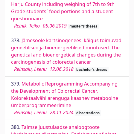
Harju County including weighing of 7th to 9th
Grade students´ food portions and a student
questionnaire
Reinik, Teiko
05.06.2019
master's theses
378.
Jämesoole kartsinogeneesi käigus toimuvad
geneetilised ja bioenergeetilised muutused. The
genetical and bioenergetical changes during the
carcinogenesis of colorectal cancer
Reinsalu, Leenu
12.06.2018
bachelor's theses
379.
Metabolic Reprogramming Accompanying
the Development of Colorectal Cancer.
Kolorektaalvähi arenguga kaasnev metaboolne
ümberprogrammeerimine
Reinsalu, Leenu
28.11.2024
dissertations
380.
Taimse juustulaadse analoogtoote