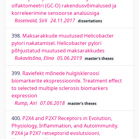
olfaktomeetri (GC-O) rakendusvõimalused ja
korreleerimine sensoorse analüüsiga
Rosenvald, Sirli
24.11.2017
dissertations
398.
Maksarakkude muutused Helicobacter
pylori nakatamisel. Helicobacter pylori
põhjustatud muutused maksarakkudes
Rukavitsõna, Elina
05.06.2019
master's theses
399.
Raviefekt mõnede hulgiskleroosi
biomarkerite ekspressioonile. Treatment effect
to selected multiple sclerosis biomarkers
expression
Rump, Airi
07.06.2018
master's theses
400.
P2X4 and P2X7 Receptors in Evolution,
Physiology, Inflammation, and Autoimmunity.
P2X4 ja P2X7 retseptorid evolutsiooni,