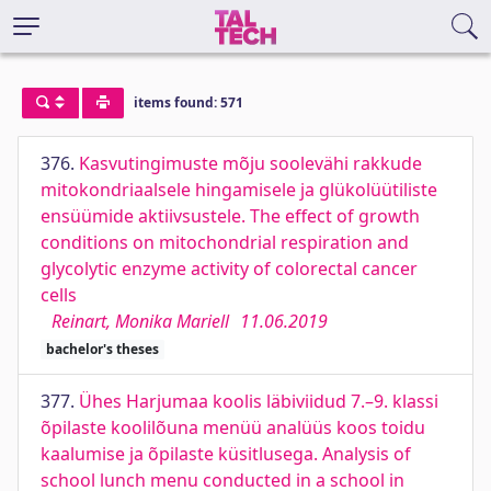
items found: 571
376.
Kasvutingimuste mõju soolevähi rakkude
mitokondriaalsele hingamisele ja glükolüütiliste
ensüümide aktiivsustele. The effect of growth
conditions on mitochondrial respiration and
glycolytic enzyme activity of colorectal cancer
cells
Reinart, Monika Mariell
11.06.2019
bachelor's theses
377.
Ühes Harjumaa koolis läbiviidud 7.–9. klassi
õpilaste koolilõuna menüü analüüs koos toidu
kaalumise ja õpilaste küsitlusega. Analysis of
school lunch menu conducted in a school in