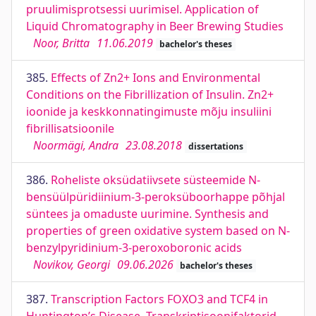
pruulimisprotsessi uurimisel. Application of
Liquid Chromatography in Beer Brewing Studies
Noor, Britta
11.06.2019
bachelor's theses
385.
Effects of Zn2+ Ions and Environmental
Conditions on the Fibrillization of Insulin. Zn2+
ioonide ja keskkonnatingimuste mõju insuliini
fibrillisatsioonile
Noormägi, Andra
23.08.2018
dissertations
386.
Roheliste oksüdatiivsete süsteemide N-
bensüülpüridiinium-3-peroksüboorhappe põhjal
süntees ja omaduste uurimine. Synthesis and
properties of green oxidative system based on N-
benzylpyridinium-3-peroxoboronic acids
Novikov, Georgi
09.06.2026
bachelor's theses
387.
Transcription Factors FOXO3 and TCF4 in