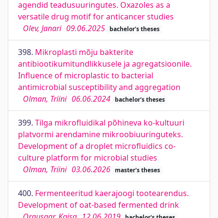
agendid teadusuuringutes. Oxazoles as a
versatile drug motif for anticancer studies
Olev, Janari
09.06.2025
bachelor's theses
398.
Mikroplasti mõju bakterite
antibiootikumitundlikkusele ja agregatsioonile.
Influence of microplastic to bacterial
antimicrobial susceptibility and aggregation
Olman, Triini
06.06.2024
bachelor's theses
399.
Tilga mikrofluidikal põhineva ko-kultuuri
platvormi arendamine mikroobiuuringuteks.
Development of a droplet microfluidics co-
culture platform for microbial studies
Olman, Triini
03.06.2026
master's theses
400.
Fermenteeritud kaerajoogi tootearendus.
Development of oat-based fermented drink
Orgusaar, Kaisa
12.06.2019
bachelor's theses