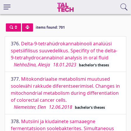
items found: 701
376.
Delta-9-tetrahüdrokannabinooli analüüsi
spetsiifilisus suuvedelikus. Specifity of the delta-
9-tetrahydrocannabinol analysis in oral fluid
Nehhožina, Alesja
18.01.2023
bachelor's theses
377.
Mitokondriaalse metabolismi muutused
soolevähi rakkude diferentseerimisel. Changes in
mitochondrial metabolism during differentiation
of colorectal cancer cells.
Niemeister, Elen
12.06.2018
bachelor's theses
378.
Mutsiini ja kiudainete samaaegne
fermentatsioon soolebakterites. Simultaneous