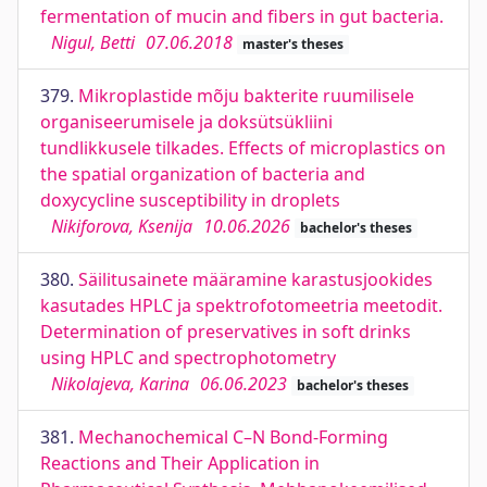
fermentation of mucin and fibers in gut bacteria.
Nigul, Betti
07.06.2018
master's theses
379.
Mikroplastide mõju bakterite ruumilisele
organiseerumisele ja doksütsükliini
tundlikkusele tilkades. Effects of microplastics on
the spatial organization of bacteria and
doxycycline susceptibility in droplets
Nikiforova, Ksenija
10.06.2026
bachelor's theses
380.
Säilitusainete määramine karastusjookides
kasutades HPLC ja spektrofotomeetria meetodit.
Determination of preservatives in soft drinks
using HPLC and spectrophotometry
Nikolajeva, Karina
06.06.2023
bachelor's theses
381.
Mechanochemical C–N Bond-Forming
Reactions and Their Application in