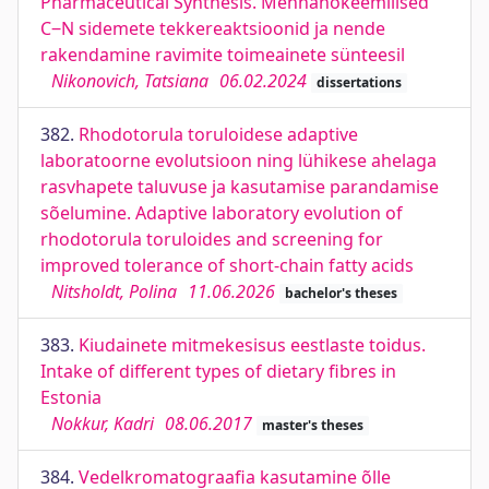
Pharmaceutical Synthesis. Mehhanokeemilised
C‒N sidemete tekkereaktsioonid ja nende
rakendamine ravimite toimeainete sünteesil
Nikonovich, Tatsiana
06.02.2024
dissertations
382.
Rhodotorula toruloidese adaptive
laboratoorne evolutsioon ning lühikese ahelaga
rasvhapete taluvuse ja kasutamise parandamise
sõelumine. Adaptive laboratory evolution of
rhodotorula toruloides and screening for
improved tolerance of short-chain fatty acids
Nitsholdt, Polina
11.06.2026
bachelor's theses
383.
Kiudainete mitmekesisus eestlaste toidus.
Intake of different types of dietary fibres in
Estonia
Nokkur, Kadri
08.06.2017
master's theses
384.
Vedelkromatograafia kasutamine õlle