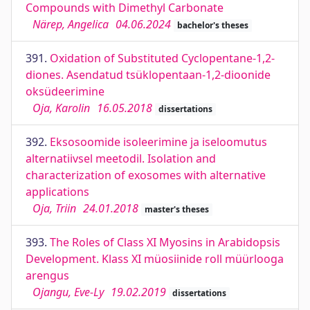
Compounds with Dimethyl Carbonate
Närep, Angelica
04.06.2024
bachelor's theses
391.
Oxidation of Substituted Cyclopentane-1,2-
diones. Asendatud tsüklopentaan-1,2-dioonide
oksüdeerimine
Oja, Karolin
16.05.2018
dissertations
392.
Eksosoomide isoleerimine ja iseloomutus
alternatiivsel meetodil. Isolation and
characterization of exosomes with alternative
applications
Oja, Triin
24.01.2018
master's theses
393.
The Roles of Class XI Myosins in Arabidopsis
Development. Klass XI müosiinide roll müürlooga
arengus
Ojangu, Eve-Ly
19.02.2019
dissertations