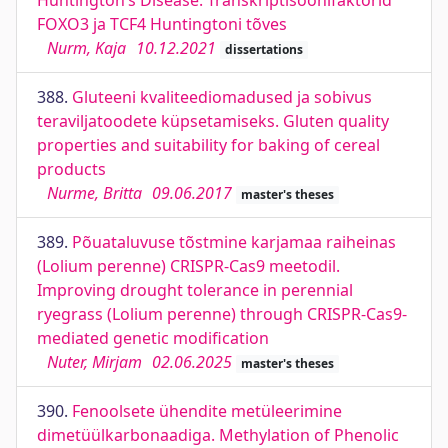
Huntington’s Disease. Transkriptisoonifaktorid
FOXO3 ja TCF4 Huntingtoni tõves
Nurm, Kaja
10.12.2021
dissertations
388.
Gluteeni kvaliteediomadused ja sobivus
teraviljatoodete küpsetamiseks. Gluten quality
properties and suitability for baking of cereal
products
Nurme, Britta
09.06.2017
master's theses
389.
Põuataluvuse tõstmine karjamaa raiheinas
(Lolium perenne) CRISPR-Cas9 meetodil.
Improving drought tolerance in perennial
ryegrass (Lolium perenne) through CRISPR-Cas9-
mediated genetic modification
Nuter, Mirjam
02.06.2025
master's theses
390.
Fenoolsete ühendite metüleerimine
dimetüülkarbonaadiga. Methylation of Phenolic