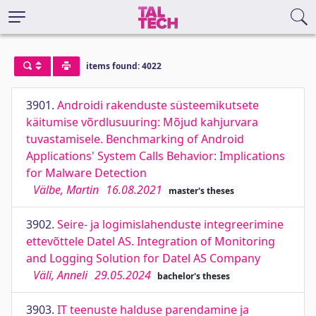
items found: 4022
3901.
Androidi rakenduste süsteemikutsete
käitumise võrdlusuuring: Mõjud kahjurvara
tuvastamisele. Benchmarking of Android
Applications' System Calls Behavior: Implications
for Malware Detection
Välbe, Martin
16.08.2021
master's theses
3902.
Seire- ja logimislahenduste integreerimine
ettevõttele Datel AS. Integration of Monitoring
and Logging Solution for Datel AS Company
Väli, Anneli
29.05.2024
bachelor's theses
3903.
IT teenuste halduse parendamine ja