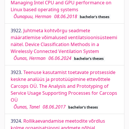
Managing Intel CPU and GPU performance on
Linux based operating systems
Õunapuu, Herman
08.06.2018
bachelor's theses
3922.
Juhtmeta kohtvõrgu seadmete
määratlemise võimalused ventilatsioonisüsteemi
näitel. Device Classification Methods in a
Wirelessly Connected Ventilation System
Õunas, Herman
06.06.2024
bachelor's theses
3923.
Teenuse kasutamist toetavate protsesside
keskne analüüs ja prototüüpimine ettevõttele
Carcops OÜ. The Analysis and Prototyping of
Service Usage Supporting Processes for Carcops
OÜ
Õunas, Tanel
08.06.2017
bachelor's theses
3924.
Rollikaevandamise meetodite võrdlus
kolme organisatsiooni andmete põhjal.