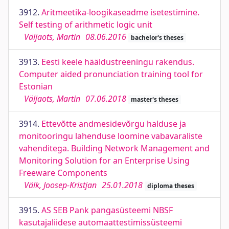
3912.
Aritmeetika-loogikaseadme isetestimine.
Self testing of arithmetic logic unit
Väljaots, Martin
08.06.2016
bachelor's theses
3913.
Eesti keele hääldustreeningu rakendus.
Computer aided pronunciation training tool for
Estonian
Väljaots, Martin
07.06.2018
master's theses
3914.
Ettevõtte andmesidevõrgu halduse ja
monitooringu lahenduse loomine vabavaraliste
vahenditega. Building Network Management and
Monitoring Solution for an Enterprise Using
Freeware Components
Välk, Joosep-Kristjan
25.01.2018
diploma theses
3915.
AS SEB Pank pangasüsteemi NBSF
kasutajaliidese automaattestimissüsteemi