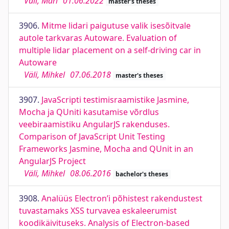
Väli, Mari
01.06.2022
master's theses
3906.
Mitme lidari paigutuse valik isesõitvale
autole tarkvaras Autoware. Evaluation of
multiple lidar placement on a self-driving car in
Autoware
Väli, Mihkel
07.06.2018
master's theses
3907.
JavaScripti testimisraamistike Jasmine,
Mocha ja QUniti kasutamise võrdlus
veebiraamistiku AngularJS rakenduses.
Comparison of JavaScript Unit Testing
Frameworks Jasmine, Mocha and QUnit in an
AngularJS Project
Väli, Mihkel
08.06.2016
bachelor's theses
3908.
Analüüs Electron’i põhistest rakendustest
tuvastamaks XSS turvavea eskaleerumist
koodikäivituseks. Analysis of Electron-based