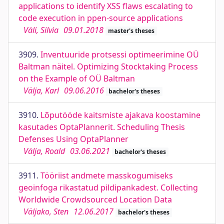
applications to identify XSS flaws escalating to
code execution in ppen-source applications
Väli, Silvia
09.01.2018
master's theses
3909.
Inventuuride protsessi optimeerimine OÜ
Baltman näitel. Optimizing Stocktaking Process
on the Example of OÜ Baltman
Välja, Karl
09.06.2016
bachelor's theses
3910.
Lõputööde kaitsmiste ajakava koostamine
kasutades OptaPlannerit. Scheduling Thesis
Defenses Using OptaPlanner
Välja, Roald
03.06.2021
bachelor's theses
3911.
Tööriist andmete masskogumiseks
geoinfoga rikastatud pildipankadest. Collecting
Worldwide Crowdsourced Location Data
Väljako, Sten
12.06.2017
bachelor's theses