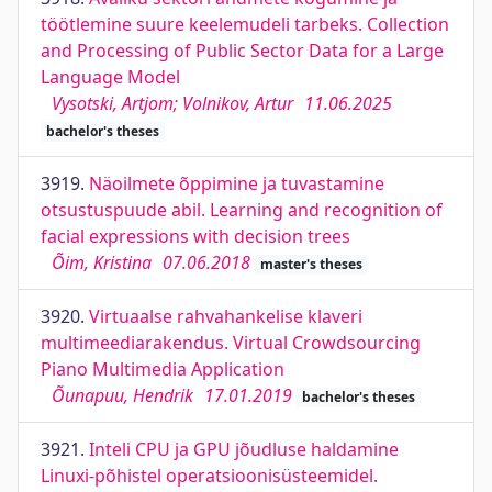
töötlemine suure keelemudeli tarbeks. Collection
and Processing of Public Sector Data for a Large
Language Model
Vysotski, Artjom; Volnikov, Artur
11.06.2025
bachelor's theses
3919.
Näoilmete õppimine ja tuvastamine
otsustuspuude abil. Learning and recognition of
facial expressions with decision trees
Õim, Kristina
07.06.2018
master's theses
3920.
Virtuaalse rahvahankelise klaveri
multimeediarakendus. Virtual Crowdsourcing
Piano Multimedia Application
Õunapuu, Hendrik
17.01.2019
bachelor's theses
3921.
Inteli CPU ja GPU jõudluse haldamine
Linuxi-põhistel operatsioonisüsteemidel.