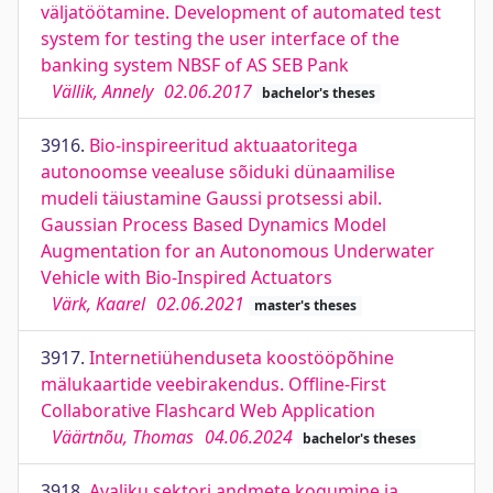
väljatöötamine. Development of automated test
system for testing the user interface of the
banking system NBSF of AS SEB Pank
Vällik, Annely
02.06.2017
bachelor's theses
3916.
Bio-inspireeritud aktuaatoritega
autonoomse veealuse sõiduki dünaamilise
mudeli täiustamine Gaussi protsessi abil.
Gaussian Process Based Dynamics Model
Augmentation for an Autonomous Underwater
Vehicle with Bio-Inspired Actuators
Värk, Kaarel
02.06.2021
master's theses
3917.
Internetiühenduseta koostööpõhine
mälukaartide veebirakendus. Offline-First
Collaborative Flashcard Web Application
Väärtnõu, Thomas
04.06.2024
bachelor's theses
3918.
Avaliku sektori andmete kogumine ja