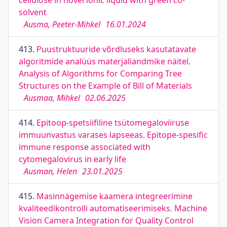
cellulose in novel ionic liquid with green co-
solvent
Ausma, Peeter-Mihkel
16.01.2024
413.
Puustruktuuride võrdluseks kasutatavate
algoritmide analüüs materjaliandmike näitel.
Analysis of Algorithms for Comparing Tree
Structures on the Example of Bill of Materials
Ausmaa, Mihkel
02.06.2025
414.
Epitoop-spetsiifiline tsütomegaloviiruse
immuunvastus varases lapseeas. Epitope-spesific
immune response associated with
cytomegalovirus in early life
Ausman, Helen
23.01.2025
415.
Masinnägemise kaamera integreerimine
kvaliteedikontrolli automatiseerimiseks. Machine
Vision Camera Integration for Quality Control