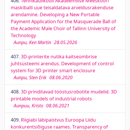
406.
Tehnikaülikooli Akadeemilise Meeskoori
maskiballi uue teisaldatava arveldusrakenduse
arendamine. Developing a New Portable
Payment Application for the Masquerade Ball of
the Academic Male Choir of Tallinn University of
Technology
Aunpu, Ken Martin
28.05.2026
407.
3D-printerite nutika kaitseümbrise
juhtsüsteemi arendus. Development of control
system for 3D printer smart enclosure
Aunpu, Sten Erik
08.06.2020
408.
3D prinditavad tööstusrobotite mudelid. 3D
printable models of industrial robots
Aunpuu, Kristo
08.06.2021
409.
Riigiabi läbipaistvus Euroopa Liidu
konkurentsiõiguse raames. Transparency of