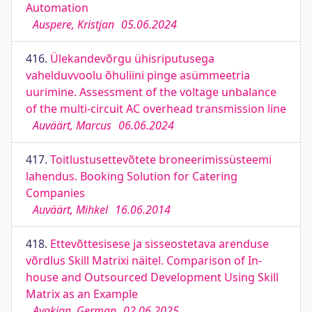
Automation
Auspere, Kristjan
05.06.2024
416.
Ülekandevõrgu ühisriputusega
vahelduvvoolu õhuliini pinge asümmeetria
uurimine. Assessment of the voltage unbalance
of the multi-circuit AC overhead transmission line
Auväärt, Marcus
06.06.2024
417.
Toitlustusettevõtete broneerimissüsteemi
lahendus. Booking Solution for Catering
Companies
Auväärt, Mihkel
16.06.2014
418.
Ettevõttesisese ja sisseostetava arenduse
võrdlus Skill Matrixi näitel. Comparison of In-
house and Outsourced Development Using Skill
Matrix as an Example
Avakjan, German
02.06.2025