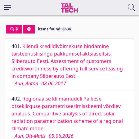
items found: 8636
401.
Kliendi krediidivõimekuse hindamine
täisteenusliisingu pakkumisel aktsiaseltsis
Silberauto Eesti. Assessment of customers
creditworthiness by offering full service leasing
in company Silberauto Eesti
Aun, Anton
08.06.2017
402.
Regionaalse kliimamudeli Päikese
otsekiirguse parametriseerimisskeemi võrdlev
analüüs. Comparitive analysis of direct solar
radiation parametrization scheme of a regional
climate model
Aun, Ott-Matis
09.06.2026