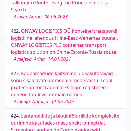
Tallinn-Jüri Route Using the Principle of Local
Search
Avaste, Aaron
06.06.2023
422.
ONWAY LOGISTICS OÜ konteinertranspordi
logistiline lahendus Hiina-Eesti-Venemaa suunal.
ONWAY LOGISTICS PLC container transport
logistics solution on China-Estonia-Russia route
Avdejeva, Arina
14.01.2021
423.
Kaubamärkide kaitsmine üldkasutatavaid
sõnu sisaldavate domeeninimede vastu. Legal
protection for trademarks from registered
generic top-level domain names
Avdenja, Natalija
11.06.2015
424.
Lantanoidide ja biotiin[6]uriilide kompleksite
uurimine kasutades mass spektromeetriat.
Screening Lanthanide Complexation with