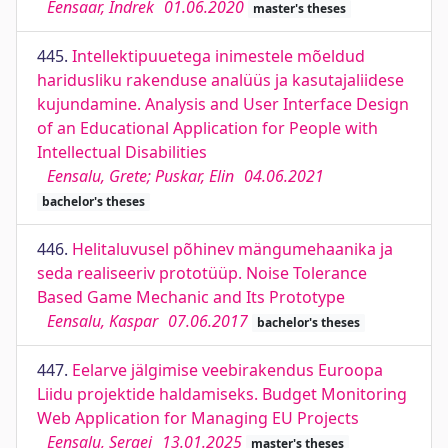
Eensaar, Indrek
01.06.2020
master's theses
445.
Intellektipuuetega inimestele mõeldud
haridusliku rakenduse analüüs ja kasutajaliidese
kujundamine. Analysis and User Interface Design
of an Educational Application for People with
Intellectual Disabilities
Eensalu, Grete; Puskar, Elin
04.06.2021
bachelor's theses
446.
Helitaluvusel põhinev mängumehaanika ja
seda realiseeriv prototüüp. Noise Tolerance
Based Game Mechanic and Its Prototype
Eensalu, Kaspar
07.06.2017
bachelor's theses
447.
Eelarve jälgimise veebirakendus Euroopa
Liidu projektide haldamiseks. Budget Monitoring
Web Application for Managing EU Projects
Eensalu, Sergei
13.01.2025
master's theses