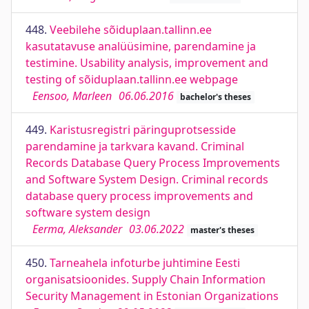
448.
Veebilehe sõiduplaan.tallinn.ee
kasutatavuse analüüsimine, parendamine ja
testimine. Usability analysis, improvement and
testing of sõiduplaan.tallinn.ee webpage
Eensoo, Marleen
06.06.2016
bachelor's theses
449.
Karistusregistri päringuprotsesside
parendamine ja tarkvara kavand. Criminal
Records Database Query Process Improvements
and Software System Design. Criminal records
database query process improvements and
software system design
Eerma, Aleksander
03.06.2022
master's theses
450.
Tarneahela infoturbe juhtimine Eesti
organisatsioonides. Supply Chain Information
Security Management in Estonian Organizations