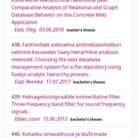
konkreetse veebipõhilise rakenduse peal.
Comparative Analysis of Relational and Graph
Database Behavior on the Concrete Web
Application
East, Oleg
03.06.2016
master's theses
438.
Failihoidlale sobivaima andmebaasihalduri
valimine kasutades Saaty hierarhilise analüüsi
meetodit. Choosing the best database
management system for a file repository using
Saatys analytic hierarchy process
East, Reenika
17.01.2017
bachelor's theses
439.
Helisagedussignaalide kolmeribaline filter.
Three-frequency band filter for sound frequency
signals
Ebber, Lauri
15.06.2015
bachelor's theses
440.
Kohaliku omavalitsuse ja idufirmade