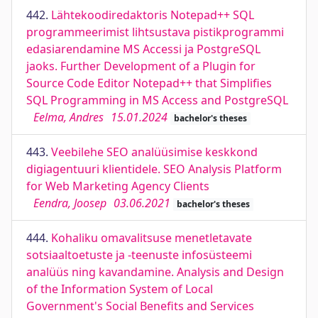
442.
Lähtekoodiredaktoris Notepad++ SQL
programmeerimist lihtsustava pistikprogrammi
edasiarendamine MS Accessi ja PostgreSQL
jaoks. Further Development of a Plugin for
Source Code Editor Notepad++ that Simplifies
SQL Programming in MS Access and PostgreSQL
Eelma, Andres
15.01.2024
bachelor's theses
443.
Veebilehe SEO analüüsimise keskkond
digiagentuuri klientidele. SEO Analysis Platform
for Web Marketing Agency Clients
Eendra, Joosep
03.06.2021
bachelor's theses
444.
Kohaliku omavalitsuse menetletavate
sotsiaaltoetuste ja -teenuste infosüsteemi
analüüs ning kavandamine. Analysis and Design
of the Information System of Local
Government's Social Benefits and Services