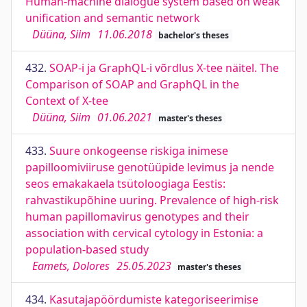
Human-machine dialogue system based on weak
unification and semantic network
Düüna, Siim
11.06.2018
bachelor's theses
432.
SOAP-i ja GraphQL-i võrdlus X-tee näitel. The
Comparison of SOAP and GraphQL in the
Context of X-tee
Düüna, Siim
01.06.2021
master's theses
433.
Suure onkogeense riskiga inimese
papilloomiviiruse genotüüpide levimus ja nende
seos emakakaela tsütoloogiaga Eestis:
rahvastikupõhine uuring. Prevalence of high-risk
human papillomavirus genotypes and their
association with cervical cytology in Estonia: a
population-based study
Eamets, Dolores
25.05.2023
master's theses
434.
Kasutajapöördumiste kategoriseerimise