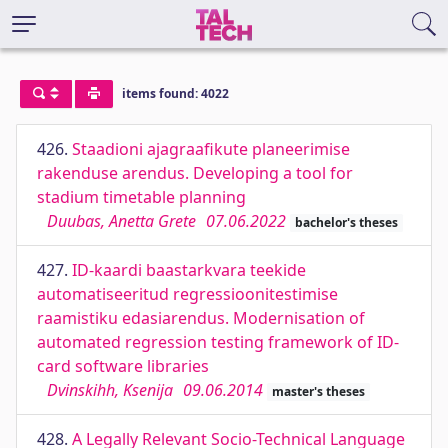
items found: 4022
426.
Staadioni ajagraafikute planeerimise
rakenduse arendus. Developing a tool for
stadium timetable planning
Duubas, Anetta Grete
07.06.2022
bachelor's theses
427.
ID-kaardi baastarkvara teekide
automatiseeritud regressioonitestimise
raamistiku edasiarendus. Modernisation of
automated regression testing framework of ID-
card software libraries
Dvinskihh, Ksenija
09.06.2014
master's theses
428.
A Legally Relevant Socio-Technical Language