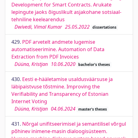
Development for Smart Contracts. Arukate
lepingute jaoks õiguslikult asjakohane sotsiaal-
tehniline keelearendus
Dwivedi, Vimal Kumar
25.05.2022
dissertations
429.
PDF arvetelt andmete lugemise
automatiseerimine. Automation of Data
Extraction from PDF Invoices
Düüna, Kristjan
10.06.2020
bachelor's theses
430.
Eesti e-hääletamise usaldusväärsuse ja
läbipaistvuse tõstmine. Improving the
Verifiability and Transparency of Estonian
Internet Voting
Düüna, Kristjan
04.06.2024
master's theses
431.
Nõrgal unifitseerimisel ja semantilisel võrgul
põhinev inimene-masin dialoogisüsteem.