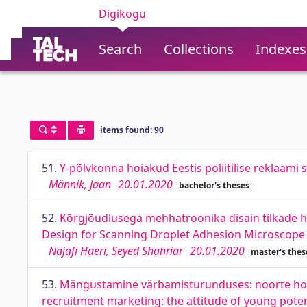
Digikogu
Search
Collections
Indexes
items found: 90
51.
Y-põlvkonna hoiakud Eestis poliitilise reklaami 
Männik, Jaan
20.01.2020
bachelor's theses
52.
Kõrgjõudlusega mehhatroonika disain tilkade 
Design for Scanning Droplet Adhesion Microscope
Najafi Haeri, Seyed Shahriar
20.01.2020
master's thes
53.
Mängustamine värbamisturunduses: noorte hoiak j
recruitment marketing: the attitude of young poten