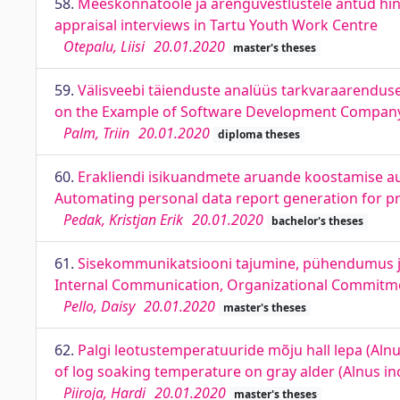
58.
Meeskonnatööle ja arenguvestlustele antud h
appraisal interviews in Tartu Youth Work Centre
Otepalu, Liisi
20.01.2020
master's theses
59.
Välisveebi täienduste analüüs tarkvaraarendus
on the Example of Software Development Compa
Palm, Triin
20.01.2020
diploma theses
60.
Erakliendi isikuandmete aruande koostamise au
Automating personal data report generation for pri
Pedak, Kristjan Erik
20.01.2020
bachelor's theses
61.
Sisekommunikatsiooni tajumine, pühendumus ja 
Internal Communication, Organizational Commitmen
Pello, Daisy
20.01.2020
master's theses
62.
Palgi leotustemperatuuride mõju hall lepa (Alnu
of log soaking temperature on gray alder (Alnus in
Piiroja, Hardi
20.01.2020
master's theses