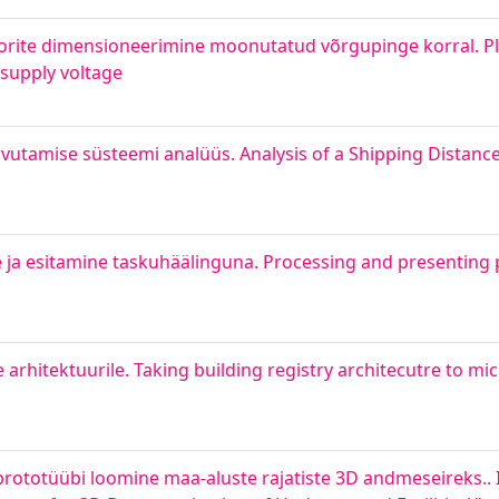
rite dimensioneerimine moonutatud võrgupinge korral. Pla
 supply voltage
vutamise süsteemi analüüs. Analysis of a Shipping Distanc
ne ja esitamine taskuhäälinguna. Processing and presenting 
 arhitektuurile. Taking building registry architecutre to mi
prototüübi loomine maa-aluste rajatiste 3D andmeseireks.. I