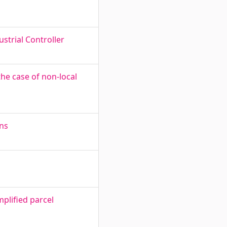
strial Controller
he case of non-local
ons
plified parcel