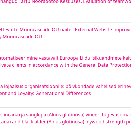
innangud Tartu Noorsootöö Keskuses. Evaluation of teamw
ettevõtte Mooncascade OÜ näitel. External Website Improv
ny Mooncascade OÜ
tomatiseerimine vastavalt Euroopa Liidu isikuandmete kai
vate clients in accordance with the General Data Protectio
lojaalsus organisatsioonile: põlvkondade vahelised erinev
t and Loyalty: Generational Differences
s incana) ja sanglepa (Alnus glutinosa) vineeri tugevusoma
cana) and black alder (Alnus glutinosa) plywood strength p