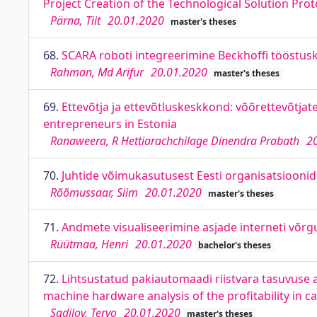
Project Creation of the Technological Solution Pro
Pärna, Tiit
20.01.2020
master's theses
68.
SCARA roboti integreerimine Beckhoffi tööstusko
Rahman, Md Arifur
20.01.2020
master's theses
69.
Ettevõtja ja ettevõtluskeskkond: võõrettevõtjat
entrepreneurs in Estonia
Ranaweera, R Hettiarachchilage Dinendra Prabath
2
70.
Juhtide võimukasutusest Eesti organisatsioonide
Rõõmussaar, Siim
20.01.2020
master's theses
71.
Andmete visualiseerimine asjade interneti võrgu
Rüütmaa, Henri
20.01.2020
bachelor's theses
72.
Lihtsustatud pakiautomaadi riistvara tasuvuse 
machine hardware analysis of the profitability in 
Sadilov, Tervo
20.01.2020
master's theses