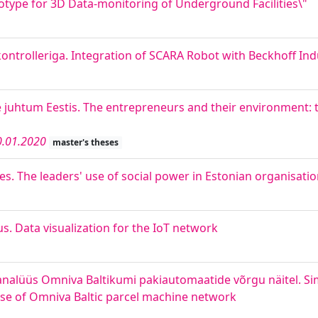
totype for 3D Data-monitoring of Underground Facilities\"
ntrolleriga. Integration of SCARA Robot with Beckhoff Indu
e juhtum Eestis. The entrepreneurs and their environment: t
0.01.2020
master's theses
s. The leaders' use of social power in Estonian organisati
s. Data visualization for the IoT network
analüüs Omniva Baltikumi pakiautomaatide võrgu näitel. Sim
case of Omniva Baltic parcel machine network