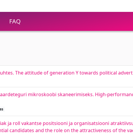
FAQ
suhtes. The attitude of generation Y towards political advert
haardeteguri mikroskoobi skaneerimiseks. High-performan
es
a roll vakantse positsiooni ja organisatsiooni atraktiivsu
tial candidates and the role on the attractiveness of the 