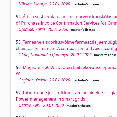
Närska, Maarja
20.01.2020
bachelor's theses
54.
Äri- ja süsteemianalüüs ostuarvete kooskõlast
of Purchase Invoice Confirmation Services for Omni
Ojamäe, Karin
20.01.2020
master's theses
55.
Tarneahela sooritusvõime farmaatsia jaemüügis 
chain performance - A comparison of typical confi
Okoh, Unoamaka Ifunanya
20.01.2020
master's these
56.
MagSafe 2 60 W adapteri kaitsekorpuse optimaa
W
Orglaan, Oskar
20.01.2020
bachelor's theses
57.
Laboritööde juhendi koostamine ainele Energiah
Power management in smart grids
Ostrov, Kerli
20.01.2020
master's theses