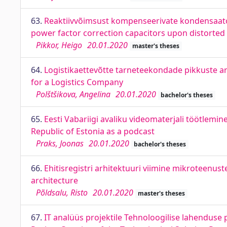
63.
Reaktiivvõimsust kompenseerivate kondensaato
power factor correction capacitors upon distorted
Pikkor, Heigo
20.01.2020
master's theses
64.
Logistikaettevõtte tarneteekondade pikkuste ar
for a Logistics Company
Polštšikova, Angelina
20.01.2020
bachelor's theses
65.
Eesti Vabariigi avaliku videomaterjali töötlemi
Republic of Estonia as a podcast
Praks, Joonas
20.01.2020
bachelor's theses
66.
Ehitisregistri arhitektuuri viimine mikroteenuste
architecture
Põldsalu, Risto
20.01.2020
master's theses
67.
IT analüüs projektile Tehnoloogilise lahenduse 