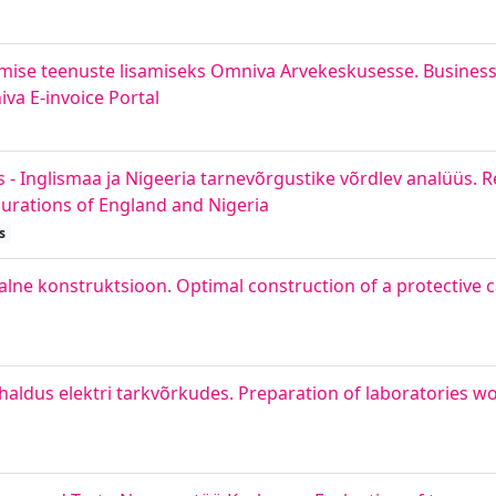
amise teenuste lisamiseks Omniva Arvekeskusesse. Business
va E-invoice Portal
- Inglismaa ja Nigeeria tarnevõrgustike võrdlev analüüs. R
gurations of England and Nigeria
s
lne konstruktsioon. Optimal construction of a protective 
aldus elektri tarkvõrkudes. Preparation of laboratories w