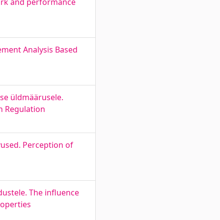
ork and performance
ement Analysis Based
tse üldmäärusele.
n Regulation
used. Perception of
dustele. The influence
roperties