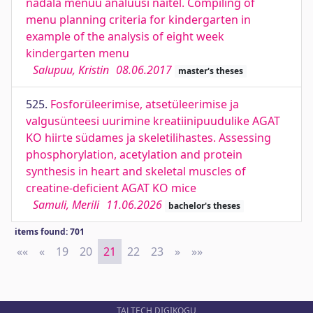
nädala menüü analüüsi näitel. Compiling of
menu planning criteria for kindergarten in
example of the analysis of eight week
kindergarten menu
Salupuu, Kristin
08.06.2017
master's theses
525.
Fosforüleerimise, atsetüleerimise ja
valgusünteesi uurimine kreatiinipuudulike AGAT
KO hiirte südames ja skeletilihastes. Assessing
phosphorylation, acetylation and protein
synthesis in heart and skeletal muscles of
creatine-deficient AGAT KO mice
Samuli, Merili
11.06.2026
bachelor's theses
items found: 701
««
First
«
Previous
19
20
21
22
23
»
Next
»»
Last
TALTECH DIGIKOGU