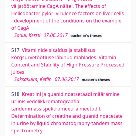
väljatöötamine CagA näitel. The effects of
Helicobacter pylori virulence factors on liver cells
- development of the conditions on the example
of CagA
Sadul, Kersti
07.06.2017
bachelor's theses
517.
Vitamiinide sisaldus ja stabiilsus
kõrgsurvetöötluse läbinud mahlades. Vitamin
Content and Stability of High Pressure Processed
Juices
Saksakulm, Ketlin
07.06.2017
master's theses
518.
Kreatiini ja guanidinoatsetaadi määramine
uriinis vedelikkromatograafia-
tandemmassispektromeetria meetodil.
Determination of creatine and guanidinoacetate
in urine by liquid chromatography-tandem mass
spectrometry