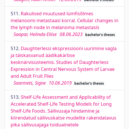
511.
Rakulised muutused lümfisõlmes
melanoomi metastaasi korral. Cellular changes in
the lymph node in melanoma metastasis
Saapar, Helinda-Eliise
08.06.2023
bachelor's theses
512.
Daughterlessi ekspressiooni uurimine vagla
ja täiskasvanud äädikakärbse
kesknärvisüsteemis. Studies of Daughterless
Expression in Central Nervous System of Larvae
and Adult Fruit Flies
Saarmets, Signe
10.06.2019
bachelor's theses
513.
Shelf-Life Assessment and Applicability of
Accelerated Shelf-Life Testing Models for Long
Shelf-Life Foods. Säilivusaja hindamine ja
kiirendatud säilivuskatse mudelite rakendatavus
pika säilivusajaga toiduainetele