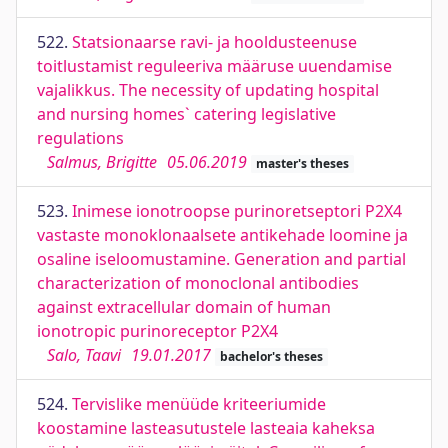
522.
Statsionaarse ravi- ja hooldusteenuse
toitlustamist reguleeriva määruse uuendamise
vajalikkus. The necessity of updating hospital
and nursing homes` catering legislative
regulations
Salmus, Brigitte
05.06.2019
master's theses
523.
Inimese ionotroopse purinoretseptori P2X4
vastaste monoklonaalsete antikehade loomine ja
osaline iseloomustamine. Generation and partial
characterization of monoclonal antibodies
against extracellular domain of human
ionotropic purinoreceptor P2X4
Salo, Taavi
19.01.2017
bachelor's theses
524.
Tervislike menüüde kriteeriumide
koostamine lasteasutustele lasteaia kaheksa