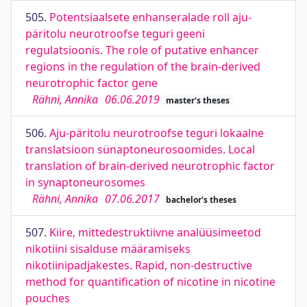
505.
Potentsiaalsete enhanseralade roll aju-
päritolu neurotroofse teguri geeni
regulatsioonis. The role of putative enhancer
regions in the regulation of the brain-derived
neurotrophic factor gene
Rähni, Annika
06.06.2019
master's theses
506.
Aju-päritolu neurotroofse teguri lokaalne
translatsioon sünaptoneurosoomides. Local
translation of brain-derived neurotrophic factor
in synaptoneurosomes
Rähni, Annika
07.06.2017
bachelor's theses
507.
Kiire, mittedestruktiivne analüüsimeetod
nikotiini sisalduse määramiseks
nikotiinipadjakestes. Rapid, non-destructive
method for quantification of nicotine in nicotine
pouches