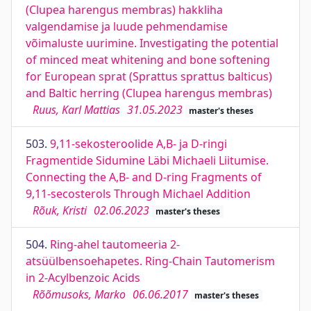
(Clupea harengus membras) hakkliha
valgendamise ja luude pehmendamise
võimaluste uurimine. Investigating the potential
of minced meat whitening and bone softening
for European sprat (Sprattus sprattus balticus)
and Baltic herring (Clupea harengus membras)
Ruus, Karl Mattias
31.05.2023
master's theses
503.
9,11-sekosteroolide A,B- ja D-ringi
Fragmentide Sidumine Läbi Michaeli Liitumise.
Connecting the A,B- and D-ring Fragments of
9,11-secosterols Through Michael Addition
Rõuk, Kristi
02.06.2023
master's theses
504.
Ring-ahel tautomeeria 2-
atsüülbensoehapetes. Ring-Chain Tautomerism
in 2-Acylbenzoic Acids
Rõõmusoks, Marko
06.06.2017
master's theses