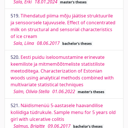
Sala, Erki
18.01.2024
master's theses
519.
Tihendatud piima mõju jäätise struktuurile
ja sensoorsele tajuvusele. Effect of concentrated
milk on structural and sensorial characteristics
of ice cream
Sala, Liina
08.06.2017
bachelor's theses
520.
Eesti puidu iseloomustamine erinevate
keemiliste ja mitmemõõtmeliste statistiliste
meetoditega. Characterization of Estonian
woods using analytical methods combined with
multivariate statistical techniques
Salm, Olivia-Stella
01.06.2022
master's theses
521.
Näidismenüü 5-aastasele haavandilise
koliidiga tüdrukule. Sample menu for 5 years old
girl with ulcerative colitis
Salmus, Brigitte
09.06.2017
bachelor's theses