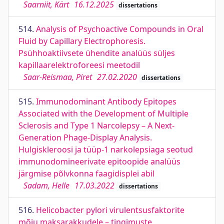
Saarniit, Kärt
16.12.2025
dissertations
514.
Analysis of Psychoactive Compounds in Oral
Fluid by Capillary Electrophoresis.
Psühhoaktiivsete ühendite analüüs süljes
kapillaarelektroforeesi meetodil
Saar-Reismaa, Piret
27.02.2020
dissertations
515.
Immunodominant Antibody Epitopes
Associated with the Development of Multiple
Sclerosis and Type 1 Narcolepsy – A Next-
Generation Phage-Display Analysis.
Hulgiskleroosi ja tüüp-1 narkolepsiaga seotud
immunodomineerivate epitoopide analüüs
järgmise põlvkonna faagidisplei abil
Sadam, Helle
17.03.2022
dissertations
516.
Helicobacter pylori virulentsusfaktorite
mõju maksarakkudele – tingimuste