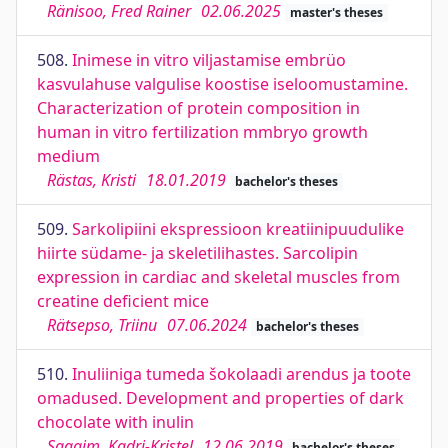
Ränisoo, Fred Rainer
02.06.2025
master's theses
508.
Inimese in vitro viljastamise embrüo
kasvulahuse valgulise koostise iseloomustamine.
Characterization of protein composition in
human in vitro fertilization mmbryo growth
medium
Rästas, Kristi
18.01.2019
bachelor's theses
509.
Sarkolipiini ekspressioon kreatiinipuudulike
hiirte südame- ja skeletilihastes. Sarcolipin
expression in cardiac and skeletal muscles from
creatine deficient mice
Rätsepso, Triinu
07.06.2024
bachelor's theses
510.
Inuliiniga tumeda šokolaadi arendus ja toote
omadused. Development and properties of dark
chocolate with inulin
Saagim, Kadri-Kristel
12.06.2019
bachelor's theses