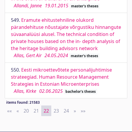
Allandi, Janne
19.01.2015
master's theses
549.
Eramute ehitustehniline olukord
pärandehituse nõustajate võrgustiku hinnangute
süvaanalüüsi alusel. The technical condition of
private houses based on the in- depth analysis of
the heritage building advisors network
Allas, Gert Air
24.05.2024
master's theses
550.
Eesti mikroettevõtete personalijuhtimise
strateegiad. Human Resource Management
Strategies in Estonian Microenterprises
Allas, Kirke
02.06.2025
bachelor's theses
items found: 21583
««
First
«
Previous
20
21
22
23
24
»
Next
»»
Last