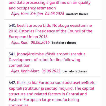
and data processing algorithms on air quality
and occupancy estimation
Aljas, Hans Kristjan
04.06.2024
master's theses
540.
Eesti Euroopa Liidu Nõukogu eesistumine
2018. Estonias Presidency of the Council of the
European Union 2018
Aljas, Kairi
08.06.2016
bachelor's theses
541.
Joonejärgimise võistlusroboti arendus.
Development of robot for line following
competition
Aljas, Kevin-Marc
06.06.2023
bachelor's theses
542.
Kesk- ja Ida-Euroopa suurtööstusettevõtete
kapitali struktuur ja seotud mõjurid. The capital
structure and related factors in Central and
Eastern European large manufacturing
companies