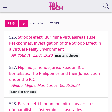
items found: 21583
526.
Stroopi efekti uurimine virtuaalreaalsuse
keskkonnas. Investigation of the Stroop Effect in
a Virtual Reality Environment
Ali, Younus
22.01.2020
master's theses
527.
Flipiinid ja nende jurisdiktsioon ICC
kontekstis. The Philippines and their Jurisdiction
under the ICC
Aliado, Miguel Mari Carlos
06.06.2024
bachelor's theses
528.
Parameetri hindamine mittelineaarsetes
dünaamilistes süsteemides, kasutades