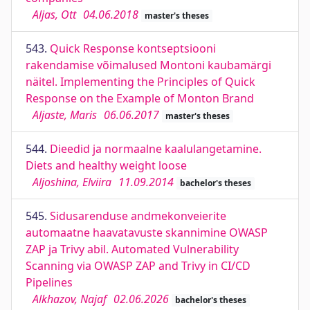
Aljas, Ott
04.06.2018
master's theses
543.
Quick Response kontseptsiooni
rakendamise võimalused Montoni kaubamärgi
näitel. Implementing the Principles of Quick
Response on the Example of Monton Brand
Aljaste, Maris
06.06.2017
master's theses
544.
Dieedid ja normaalne kaalulangetamine.
Diets and healthy weight loose
Aljoshina, Elviira
11.09.2014
bachelor's theses
545.
Sidusarenduse andmekonveierite
automaatne haavatavuste skannimine OWASP
ZAP ja Trivy abil. Automated Vulnerability
Scanning via OWASP ZAP and Trivy in CI/CD
Pipelines
Alkhazov, Najaf
02.06.2026
bachelor's theses