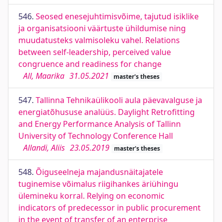
546.
Seosed enesejuhtimisvõime, tajutud isiklike
ja organisatsiooni väärtuste ühildumise ning
muudatusteks valmisoleku vahel. Relations
between self-leadership, perceived value
congruence and readiness for change
All, Maarika
31.05.2021
master's theses
547.
Tallinna Tehnikaülikooli aula päevavalguse ja
energiatõhususe analüüs. Daylight Retrofitting
and Energy Performance Analysis of Tallinn
University of Technology Conference Hall
Allandi, Aliis
23.05.2019
master's theses
548.
Õiguseelneja majandusnäitajatele
tuginemise võimalus riigihankes äriühingu
ülemineku korral. Relying on economic
indicators of predecessor in public procurement
in the event of transfer of an enterprise