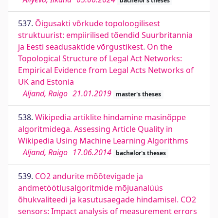
bachelor's theses
537.
Õigusakti võrkude topoloogilisest
struktuurist: empiirilised tõendid Suurbritannia
ja Eesti seadusaktide võrgustikest. On the
Topological Structure of Legal Act Networks:
Empirical Evidence from Legal Acts Networks of
UK and Estonia
Aljand, Raigo
21.01.2019
master's theses
538.
Wikipedia artiklite hindamine masinõppe
algoritmidega. Assessing Article Quality in
Wikipedia Using Machine Learning Algorithms
Aljand, Raigo
17.06.2014
bachelor's theses
539.
CO2 andurite mõõtevigade ja
andmetöötlusalgoritmide mõjuanalüüs
õhukvaliteedi ja kasutusaegade hindamisel. CO2
sensors: Impact analysis of measurement errors