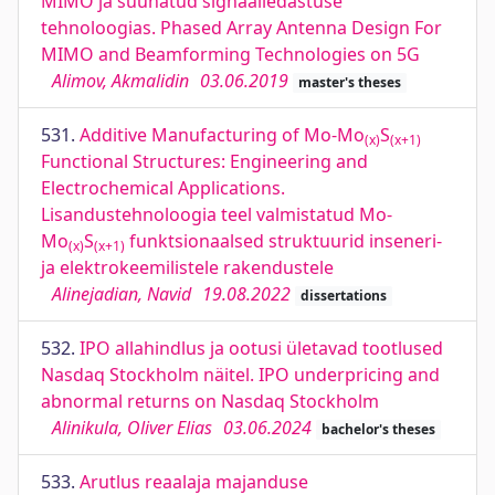
MIMO ja suunatud signaaliedastuse
tehnoloogias. Phased Array Antenna Design For
MIMO and Beamforming Technologies on 5G
Alimov, Akmalidin
03.06.2019
master's theses
531.
Additive Manufacturing of Mo-Mo
S
(x)
(x+1)
Functional Structures: Engineering and
Electrochemical Applications.
Lisandustehnoloogia teel valmistatud
Mo-
Mo
S
funktsionaalsed struktuurid inseneri-
(x)
(x+1)
ja elektrokeemilistele rakendustele
Alinejadian, Navid
19.08.2022
dissertations
532.
IPO allahindlus ja ootusi ületavad tootlused
Nasdaq Stockholm näitel. IPO underpricing and
abnormal returns on Nasdaq Stockholm
Alinikula, Oliver Elias
03.06.2024
bachelor's theses
533.
Arutlus reaalaja majanduse