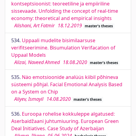
kontseptsioonist: teoreetiline ja empiiriline
sissevaade. Unfolding the concept of real-time
economy: theoretical and empirical insights
Alishani, Art Fatmir
18.12.2019
master's theses
534.
Uppaali mudelite bisimilaarsuse
verifitseerimine. Bisumulation Verifacation of
Uppaal Models
Alizai, Naveed Ahmed
18.08.2020
master's theses
535.
Näo emotsioonide analüüs kiibil põhineva
süsteemi põhjal. Facial Emotional Analysis Based
on a System on Chip
Aliyev, Ismayil
14.08.2020
master's theses
536.
Euroopa rohelise kokkuleppe algatused:
Aserbaidžaani juhtumiuuring. European Green
Deal Initiatives. Case Study of Azerbaijan
Aliyeva, Ilkana
05.06.2024