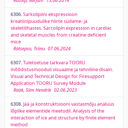
Rätsep, Mirjam
13.06.2014
6306.
Sarkolipiini ekspressioon
kreatiinipuudulike hiirte südame- ja
skeletilihastes. Sarcolipin expression in cardiac
and skeletal muscles from creatine deficient
mice
Rätsepso, Triinu
07.06.2024
6307.
Tuletoetuse tarkvara TOORU
mõõdistusmooduli visuaalne ja tehniline disain.
Visual and Technical Design for Firesupport
Application TOORU Survey Module
Rääk, Siim Hendrik
02.06.2023
6308.
Jää ja konstruktsiooni vastasmõju analüüs
lõplike elementide meetodil. Analysis of the
interaction of ice and structure by finite element
method