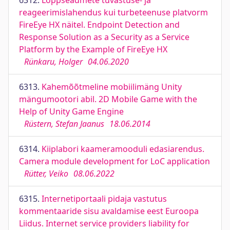
6312.
Lõppseadmete tuvastuse- ja
reageerimislahendus kui turbeteenuse platvorm
FireEye HX näitel. Endpoint Detection and
Response Solution as a Security as a Service
Platform by the Example of FireEye HX
Rünkaru, Holger
04.06.2020
6313.
Kahemõõtmeline mobiilimäng Unity
mängumootori abil. 2D Mobile Game with the
Help of Unity Game Engine
Rüstern, Stefan Jaanus
18.06.2014
6314.
Kiiplabori kaameramooduli edasiarendus.
Camera module development for LoC application
Rütter, Veiko
08.06.2022
6315.
Internetiportaali pidaja vastutus
kommentaaride sisu avaldamise eest Euroopa
Liidus. Internet service providers liability for