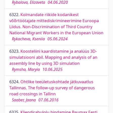
Rybalova, Elizaveta
04.06.2020
6322.
Kolmandate riikide kodanikest
võõrtöötajate mittediskrimineerimine Euroopa
Liidus. Non-Discrimination of Third Country
National Migrant Workers in the European Union
Rykacheva, Kseniia
05.06.2024
6323.
Koosteliini kaardistamine ja analüüs 3D-
simulatsiooni abil. Mapping and analysis of an
assembly line by using 3D simulation
Rymsha, Maryia
10.06.2025
6324.
Ohtlike teeületuskohtade jätkuvaatlus
Tallinnas. The follow-up survey of dangerous
road crossings in Tallinn
Saaber, Jaana
07.06.2016
6325.
Kliendirahulolu hindamine Baumax Eesti