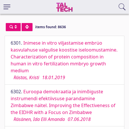
items found: 8636
6301.
Inimese in vitro viljastamise embrüo
kasvulahuse valgulise koostise iseloomustamine.
Characterization of protein composition in
human in vitro fertilization mmbryo growth
medium
Rästas, Kristi
18.01.2019
6302.
Euroopa demokraatia ja inimõiguste
instrumendi efektiivsuse parandamine
Zimbabwe näitel. Improving the Effectiveness of
the EIDHR with a Focus on Zimbabwe
Räsänen, Ida Elli Amanda
07.06.2018