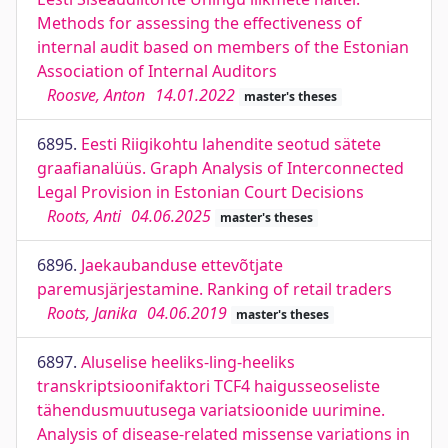
Methods for assessing the effectiveness of
internal audit based on members of the Estonian
Association of Internal Auditors
Roosve, Anton
14.01.2022
master's theses
6895.
Eesti Riigikohtu lahendite seotud sätete
graafianalüüs. Graph Analysis of Interconnected
Legal Provision in Estonian Court Decisions
Roots, Anti
04.06.2025
master's theses
6896.
Jaekaubanduse ettevõtjate
paremusjärjestamine. Ranking of retail traders
Roots, Janika
04.06.2019
master's theses
6897.
Aluselise heeliks-ling-heeliks
transkriptsioonifaktori TCF4 haigusseoseliste
tähendusmuutusega variatsioonide uurimine.
Analysis of disease-related missense variations in