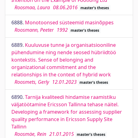
Intention on the Example of Footlong Ltd
Roosmaa, Laura
08.06.2016
master's theses
6888.
Monotoonsed süsteemid masinõppes
Roosmann, Peeter
1992
master's theses
6889.
Kuuluvuse tunne ja organisatsiooniline
pühendumine ning nende seosed hübriidtöö
kontekstis. Sense of belonging and
organizational commitment and the
relationships in the context of hybrid work
Roosmets, Gerly
12.01.2023
master's theses
6890.
Tarnija kvaliteedi hindamise raamistiku
väljatöötamine Ericsson Tallinna tehase näitel.
Developing a framework for assessing supplier
quality performance in Ericsson Supply Site
Tallinn
Roosmäe, Rein
21.01.2015
master's theses