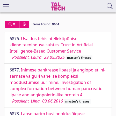
items found: 9634
6876.
Usaldus tehisintellektipõhise
klienditeeninduse suhtes. Trust in Artificial
Intelligence-Based Customer Service
Roosileht, Laura
29.05.2025
master's theses
6877.
Inimese pankrease lipaasi ja angiopoietiini-
sarnase valgu 4 vahelise kompleksi
moodustumise uurimine. Investigation of
complex formation between human pancreatic
lipase and angiopoietin-like protein 4
Roosileht, Liina
09.06.2016
master's theses
6878.
Lapse parim huvi hooldusõiguse