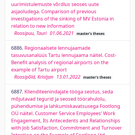
uurimistulemuste võrdlus seoses uute
asjaoludega. Comparison of previous
investigations of the sinking of MV Estonia in
relation to new information
Roosipuu, Tauri
01.06.2021
master's theses
6886.
Regionaalsete lennujaamade
tasuvusanalüüs Tartu lennujaama näitel. Cost-
Benefit analysis of regional airports on the
example of Tartu airport
Roosipõld, Kristjan
13.01.2022
master's theses
6887.
Klienditeenindajate tööga seotus, seda
mõjutavad tegurid ja seosed töörahulolu,
pühendumise ja lahkumiskavatsusega Footlong
OÜ näitel. Customer Service Employees’ Work
Engagement, Its Antecedents and Relationships
with Job Satisfaction, Commitment and Turnover