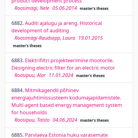
product development process
Roosimägi, Nele
05.06.2014
master's theses
6882.
Auditi ajalugu ja areng. Historical
development of auditing
Roosimägi-Raudsepp, Laura
19.01.2015
master's theses
6883.
Elektrifiltri projekteerimine mootorile.
Designing electric filter for an electric motor
Roosipuu, Alar
11.01.2024
master's theses
6884.
Mitmikagendil põhinev
energiajuhtimissüsteem kodumajapidamistele.
Multi-agent based energy management system
for households
Roosipuu, Taisto
04.06.2024
master's theses
6885.
Parvlaeva Estonia huku varasemate