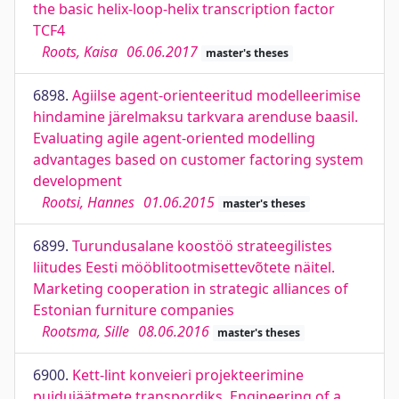
the basic helix-loop-helix transcription factor
TCF4
Roots, Kaisa
06.06.2017
master's theses
6898.
Agiilse agent-orienteeritud modelleerimise
hindamine järelmaksu tarkvara arenduse baasil.
Evaluating agile agent-oriented modelling
advantages based on customer factoring system
development
Rootsi, Hannes
01.06.2015
master's theses
6899.
Turundusalane koostöö strateegilistes
liitudes Eesti mööblitootmisettevõtete näitel.
Marketing cooperation in strategic alliances of
Estonian furniture companies
Rootsma, Sille
08.06.2016
master's theses
6900.
Kett-lint konveieri projekteerimine
puidujäätmete transpordiks. Engineering of a