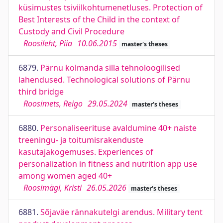
küsimustes tsiviilkohtumenetluses. Protection of
Best Interests of the Child in the context of
Custody and Civil Procedure
Roosileht, Piia
10.06.2015
master's theses
6879.
Pärnu kolmanda silla tehnoloogilised
lahendused. Technological solutions of Pärnu
third bridge
Roosimets, Reigo
29.05.2024
master's theses
6880.
Personaliseerituse avaldumine 40+ naiste
treeningu- ja toitumisrakenduste
kasutajakogemuses. Experiences of
personalization in fitness and nutrition app use
among women aged 40+
Roosimägi, Kristi
26.05.2026
master's theses
6881.
Sõjaväe rännakutelgi arendus. Military tent