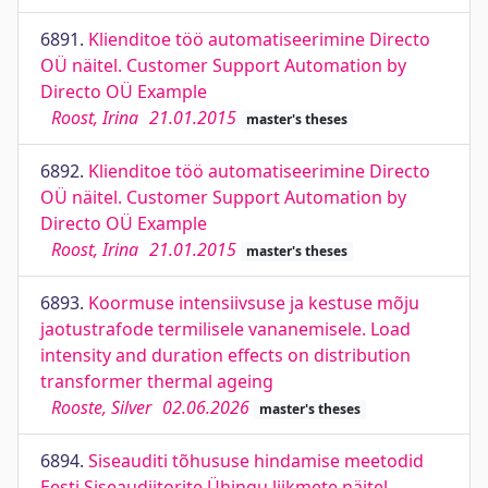
6891.
Klienditoe töö automatiseerimine Directo
OÜ näitel. Customer Support Automation by
Directo OÜ Example
Roost, Irina
21.01.2015
master's theses
6892.
Klienditoe töö automatiseerimine Directo
OÜ näitel. Customer Support Automation by
Directo OÜ Example
Roost, Irina
21.01.2015
master's theses
6893.
Koormuse intensiivsuse ja kestuse mõju
jaotustrafode termilisele vananemisele. Load
intensity and duration effects on distribution
transformer thermal ageing
Rooste, Silver
02.06.2026
master's theses
6894.
Siseauditi tõhususe hindamise meetodid
Eesti Siseaudiitorite Ühingu liikmete näitel.