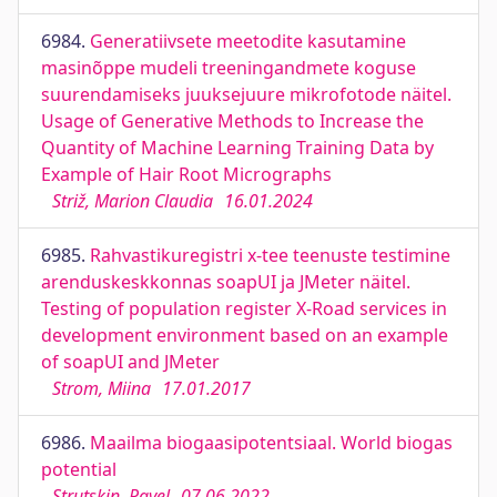
6984.
Generatiivsete meetodite kasutamine
masinõppe mudeli treeningandmete koguse
suurendamiseks juuksejuure mikrofotode näitel.
Usage of Generative Methods to Increase the
Quantity of Machine Learning Training Data by
Example of Hair Root Micrographs
Striž, Marion Claudia
16.01.2024
6985.
Rahvastikuregistri x-tee teenuste testimine
arenduskeskkonnas soapUI ja JMeter näitel.
Testing of population register X-Road services in
development environment based on an example
of soapUI and JMeter
Strom, Miina
17.01.2017
6986.
Maailma biogaasipotentsiaal. World biogas
potential
Strutskin, Pavel
07.06.2022