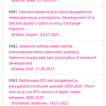
Strelciuc, Radu
27.05.2025
6981.
Detsentraliseeritud krüptorahavahetuse
veebirakenduse arendamine. Development of a
Decentralized Cryptocurrency Exchange
Platform
Strelkov, Artyom
23.01.2025
6982.
Selenium-põhise veebi testide
automatiseerimine raamistiku arendus.
Selenium-based web test automation framework
development
Strelkov, Kirill
11.06.2015
6983.
Baltimaade IPO-de lühiajalised ja
pikaajalised tootlused aastatel 2000-2020. Short-
and long-run IPO returns in Baltic states
between 2000-2020
Strizhalova, Ekaterina
14.01.2022