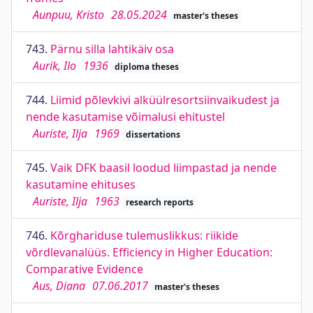
Aunpuu, Kristo
28.05.2024
master's theses
743.
Pärnu silla lahtikäiv osa
Aurik, Ilo
1936
diploma theses
744.
Liimid põlevkivi alküülresortsiinvaikudest ja
nende kasutamise võimalusi ehitustel
Auriste, Ilja
1969
dissertations
745.
Vaik DFK baasil loodud liimpastad ja nende
kasutamine ehituses
Auriste, Ilja
1963
research reports
746.
Kõrghariduse tulemuslikkus: riikide
võrdlevanalüüs. Efficiency in Higher Education:
Comparative Evidence
Aus, Diana
07.06.2017
master's theses