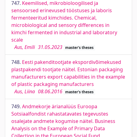
747.
Keemilised, mikrobioloogilised ja
sensoorsed erinevused tööstuses ja laboris
fermenteeritud kimchides. Chemical,
microbiological and sensory differences in
kimchi fermented in industrial and laboratory
scale
Aus, Emili
31.05.2023
master's theses
748.
Eesti pakenditootjate ekspordivõimekused
plastpakendi tootjate näitel. Estonian packaging
manufacturers export capabilities in the example
of plastic packaging manufacturers
Aus, Liina
08.06.2016
master's theses
749.
Andmekorje ärianalüüs Euroopa
Sotsiaalfondist rahastatavates tegevustes
osalejate andmete kogumise näitel. Business
Analysis on the Example of Primary Data
Collection in the European Social Fund