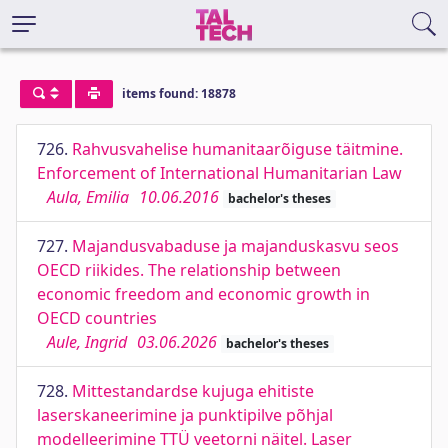
items found: 18878
726.
Rahvusvahelise humanitaarõiguse täitmine.
Enforcement of International Humanitarian Law
Aula, Emilia
10.06.2016
bachelor's theses
727.
Majandusvabaduse ja majanduskasvu seos
OECD riikides. The relationship between
economic freedom and economic growth in
OECD countries
Aule, Ingrid
03.06.2026
bachelor's theses
728.
Mittestandardse kujuga ehitiste
laserskaneerimine ja punktipilve põhjal
modelleerimine TTÜ veetorni näitel. Laser