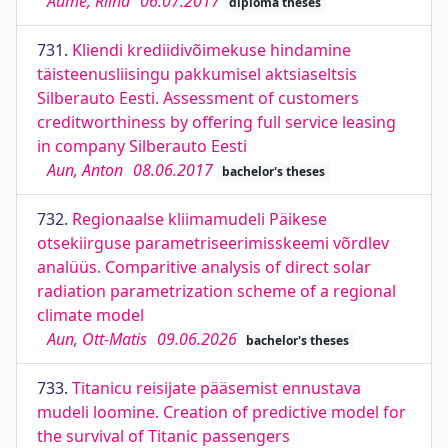
Aume, Riina
06.07.2017
diploma theses
731.
Kliendi krediidivõimekuse hindamine
täisteenusliisingu pakkumisel aktsiaseltsis
Silberauto Eesti. Assessment of customers
creditworthiness by offering full service leasing
in company Silberauto Eesti
Aun, Anton
08.06.2017
bachelor's theses
732.
Regionaalse kliimamudeli Päikese
otsekiirguse parametriseerimisskeemi võrdlev
analüüs. Comparitive analysis of direct solar
radiation parametrization scheme of a regional
climate model
Aun, Ott-Matis
09.06.2026
bachelor's theses
733.
Titanicu reisijate pääsemist ennustava
mudeli loomine. Creation of predictive model for
the survival of Titanic passengers