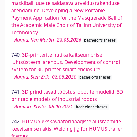
maskiballi uue teisaldatava arveldusrakenduse
arendamine. Developing a New Portable
Payment Application for the Masquerade Ball of
the Academic Male Choir of Tallinn University of
Technology
Aunpu, Ken Martin
28.05.2026
bachelor's theses
740.
3D-printerite nutika kaitseümbrise
juhtsüsteemi arendus. Development of control
system for 3D printer smart enclosure
Aunpu, Sten Erik
08.06.2020
bachelor's theses
741.
3D prinditavad tööstusrobotite mudelid. 3D
printable models of industrial robots
Aunpuu, Kristo
08.06.2021
bachelor's theses
742.
HUMUS ekskavaatorihaagiste alusraamide
keevitamise rakis. Welding jig for HUMUS trailer
frames