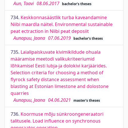
Aun, Taavi
08.06.2017
bachelor's theses
734.
Keskkonnasäästlik turba kaveandamine
Niibi maardla näitel. Environmental sustainable
peat ectraction in Niibi peat deposiit
Aunapuu, Jaana
07.06.2019
bachelor's theses
735.
Laialipaiskuvate kivimikildude ohuala
määramise meetodi valikukriteeriumid
lõhkamisel Eesti lubja-ja dolokivi karjäärides.
Selection criteria for choosing a method of
flyrock safety distance assessment when
blasting at Estonian limestone and dolostone
quarries
Aunapuu, Jaana
04.06.2021
master's theses
736.
Koormuse mõju sünkroongeneraatori
talitusele. Load influence on synchronous
generaator operation