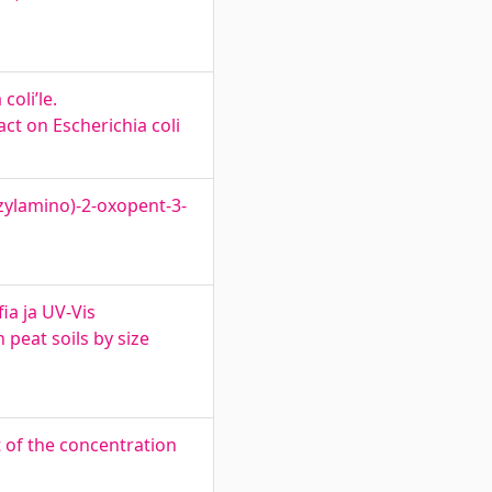
oli’le.
ct on Escherichia coli
nzylamino)-2-oxopent-3-
a ja UV-Vis
peat soils by size
 of the concentration