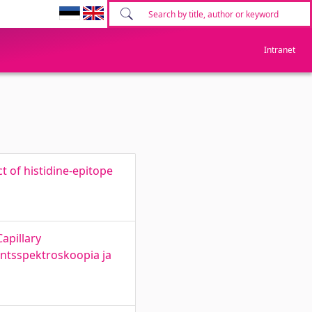
Intranet
ct of histidine-epitope
apillary
entsspektroskoopia ja