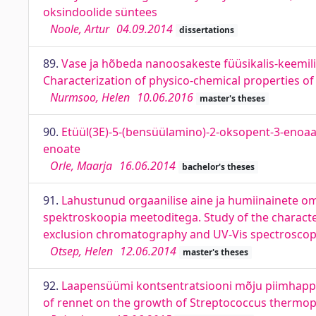
oksindoolide süntees
Noole, Artur
04.09.2014
dissertations
89.
Vase ja hõbeda nanoosakeste füüsikalis-keemili
Characterization of physico-chemical properties of 
Nurmsoo, Helen
10.06.2016
master's theses
90.
Etüül(3E)-5-(bensüülamino)-2-oksopent-3-enoaad
enoate
Orle, Maarja
16.06.2014
bachelor's theses
91.
Lahustunud orgaanilise aine ja humiinainete 
spektroskoopia meetoditega. Study of the character
exclusion chromatography and UV-Vis spectrosco
Otsep, Helen
12.06.2014
master's theses
92.
Laapensüümi kontsentratsiooni mõju piimhappeb
of rennet on the growth of Streptococcus thermoph