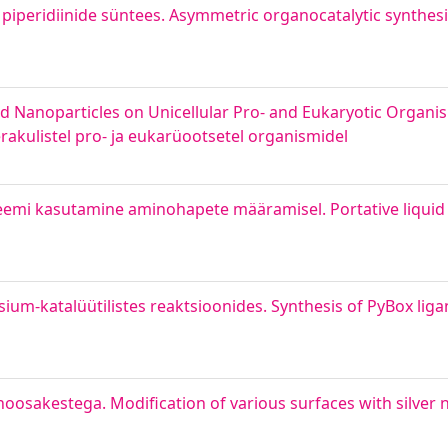
iperidiinide süntees. Asymmetric organocatalytic synthesi
red Nanoparticles on Unicellular Pro- and Eukaryotic Organis
akulistel pro- ja eukarüootsetel organismidel
teemi kasutamine aminohapete määramisel. Portative liquid 
um-katalüütilistes reaktsioonides. Synthesis of PyBox liga
osakestega. Modification of various surfaces with silver 