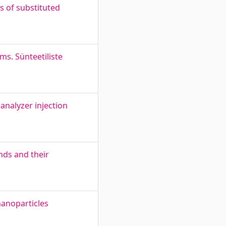
s of substituted
ms. Sünteetiliste
analyzer injection
nds and their
nanoparticles