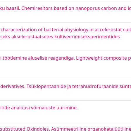
ku baasil. Chemiresitors based on nanoporus carbon and io
 characterization of bacterial physiology in accelerostat cultu
miseks akselerostaatsetes kultiveerimiseksperimentides
i töötlemine aluselise reagendiga. Lightweight composite p
derivatives. Tsüklopentaanide ja tetrahüdrofuraanide sünt
itide analüüsi võimaluste uurimine.
isubstituted Oxindoles. Asümmeetriline organokatalüütiline