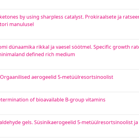
etones by using sharpless catalyst. Prokiraalsete ja ratsee
tori manulusel
oomi dünaamika rikkal ja vaesel söötmel. Specific growth r
 minimaland defined rich medium
Orgaanilised aerogeelid 5-metüülresortsinoolist
etermination of bioavailable B-group vitamins
ldehyde gels. Süsinikaerogeelid 5-metüülresortsinoolist j