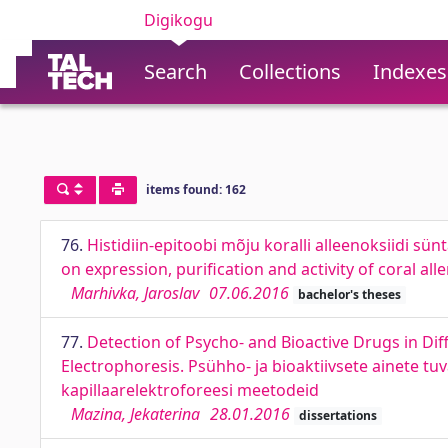
Digikogu
Search
Collections
Indexes
items found: 162
76.
Histidiin-epitoobi mõju koralli alleenoksiidi sün
on expression, purification and activity of coral al
Marhivka, Jaroslav
07.06.2016
bachelor's theses
77.
Detection of Psycho- and Bioactive Drugs in Di
Electrophoresis. Psühho- ja bioaktiivsete ainete t
kapillaarelektroforeesi meetodeid
Mazina, Jekaterina
28.01.2016
dissertations