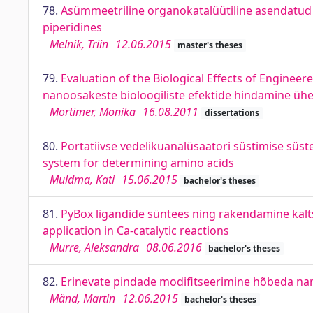
78.
Asümmeetriline organokatalüütiline asendatud p
piperidines
Melnik, Triin
12.06.2015
master's theses
79.
Evaluation of the Biological Effects of Enginee
nanoosakeste bioloogiliste efektide hindamine üher
Mortimer, Monika
16.08.2011
dissertations
80.
Portatiivse vedelikuanalüsaatori süstimise süs
system for determining amino acids
Muldma, Kati
15.06.2015
bachelor's theses
81.
PyBox ligandide süntees ning rakendamine kaltsi
application in Ca-catalytic reactions
Murre, Aleksandra
08.06.2016
bachelor's theses
82.
Erinevate pindade modifitseerimine hõbeda nano
Mänd, Martin
12.06.2015
bachelor's theses