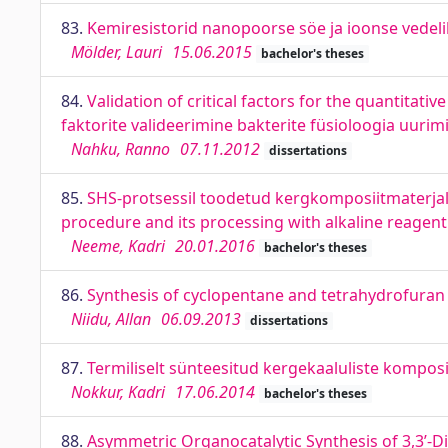
83.
Kemiresistorid nanopoorse söe ja ioonse vedeli
Mölder, Lauri
15.06.2015
bachelor's theses
84.
Validation of critical factors for the quantitative
faktorite valideerimine bakterite füsioloogia uuri
Nahku, Ranno
07.11.2012
dissertations
85.
SHS-protsessil toodetud kergkomposiitmaterjal
procedure and its processing with alkaline reagent
Neeme, Kadri
20.01.2016
bachelor's theses
86.
Synthesis of cyclopentane and tetrahydrofuran 
Niidu, Allan
06.09.2013
dissertations
87.
Termiliselt sünteesitud kergekaaluliste komposi
Nokkur, Kadri
17.06.2014
bachelor's theses
88.
Asymmetric Organocatalytic Synthesis of 3,3’-D