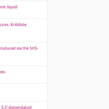
nic liquid
res. Kriitiliste
roduced via the SHS-
ees
 3,3’-diasendatud