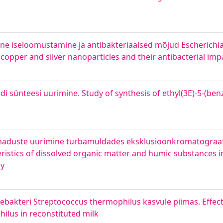
ne iseloomustamine ja antibakteriaalsed mõjud Escherichia c
copper and silver nanoparticles and their antibacterial impa
i sünteesi uurimine. Study of synthesis of ethyl(3E)-5-(be
omaduste uurimine turbamuldades eksklusioonkromatograafi
istics of dissolved organic matter and humic substances in 
py
akteri Streptococcus thermophilus kasvule piimas. Effect
ilus in reconstituted milk