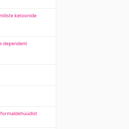
miliste ketoonide
ate-dependent
a formaldehüüdist