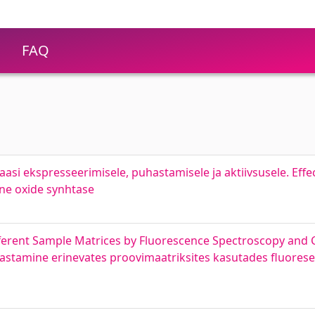
FAQ
taasi ekspresseerimisele, puhastamisele ja aktiivsusele. Effe
lene oxide synhtase
fferent Sample Matrices by Fluorescence Spectroscopy and C
uvastamine erinevates proovimaatriksites kasutades fluores