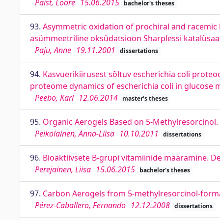
Paist, Loore
15.06.2015
bachelor's theses
93.
Asymmetric oxidation of prochiral and racemic k
asümmeetriline oksüdatsioon Sharplessi katalüsaa
Paju, Anne
19.11.2001
dissertations
94.
Kasvuerikiirusest sõltuv escherichia coli prote
proteome dynamics of escherichia coli in glucose
Peebo, Karl
12.06.2014
master's theses
95.
Organic Aerogels Based on 5-Methylresorcinol. 
Peikolainen, Anna-Liisa
10.10.2011
dissertations
96.
Bioaktiivsete B-grupi vitamiinide määramine. D
Perejainen, Liisa
15.06.2015
bachelor's theses
97.
Carbon Aerogels from 5-methylresorcinol-forma
Pérez-Caballero, Fernando
12.12.2008
dissertations