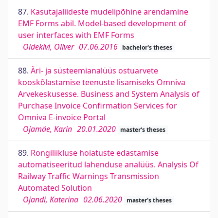
87.
Kasutajaliideste mudelipõhine arendamine
EMF Forms abil. Model-based development of
user interfaces with EMF Forms
Oidekivi, Oliver
07.06.2016
bachelor's theses
88.
Äri- ja süsteemianalüüs ostuarvete
kooskõlastamise teenuste lisamiseks Omniva
Arvekeskusesse. Business and System Analysis of
Purchase Invoice Confirmation Services for
Omniva E-invoice Portal
Ojamäe, Karin
20.01.2020
master's theses
89.
Rongiliikluse hoiatuste edastamise
automatiseeritud lahenduse analüüs. Analysis Of
Railway Traffic Warnings Transmission
Automated Solution
Ojandi, Katerina
02.06.2020
master's theses