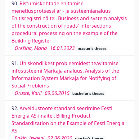
90.
Ristumiskohtade ehitamise
menetlusprotsessi äri- ja süsteemianalüüs
Ehitisregistri näitel. Business and system analysis
of the construction of roads' intersections
procedural processing on the example of the
Building Register
Orešina, Maria
16.01.2023
master's theses
91.
Ühiskondlikest probleemidest teavitamise
infosüsteemi Märkaja analüüs. Analysis of the
Information System Märkaja for Notifying of
Social Problems
Oruste, Karli
09.06.2015
bachelor's theses
92.
Arveldustoote standardiseerimine Eesti
Energia AS-i näitel. Billing Product
Standardization on the Example of Eesti Energia
AS
Pakin, Jevgeni
02.06.2020
master's theses