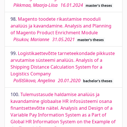
Pikkmaa, Maarja-Liisa
16.01.2024
master's theses
98.
Magento toodete rikastamise mooduli
analüüs ja kavandamine. Analysis and Planning
of Magento Product Enrichment Module
Pisukov, Marianne
31.05.2021
master's theses
99.
Logistikaettevõtte tarneteekondade pikkuste
arvutamise süsteemi analüüs. Analysis of a
Shipping Distance Calculation System for a
Logistics Company
Polštšikova, Angelina
20.01.2020
bachelor's theses
100.
Tulemustasude haldamise analüüs ja
kavandamine globaalse HR infosüsteemi osana
finantsettevõtte näitel. Analysis and Design of a
Variable Pay Information System as a Part of
Global HR Information System on the Example of