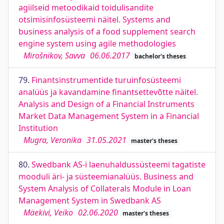
agiilseid metoodikaid toidulisandite
otsimisinfosüsteemi näitel. Systems and
business analysis of a food supplement search
engine system using agile methodologies
Mirošnikov, Savva
06.06.2017
bachelor's theses
79.
Finantsinstrumentide turuinfosüsteemi
analüüs ja kavandamine finantsettevõtte näitel.
Analysis and Design of a Financial Instruments
Market Data Management System in a Financial
Institution
Mugra, Veronika
31.05.2021
master's theses
80.
Swedbank AS-i laenuhaldussüsteemi tagatiste
mooduli äri- ja süsteemianalüüs. Business and
System Analysis of Collaterals Module in Loan
Management System in Swedbank AS
Mäekivi, Veiko
02.06.2020
master's theses