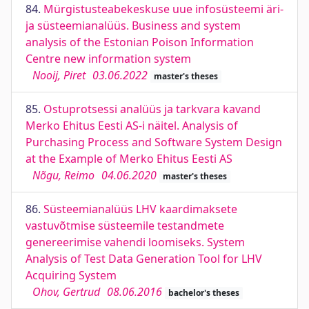
84.
Mürgistusteabekeskuse uue infosüsteemi äri-
ja süsteemianalüüs. Business and system
analysis of the Estonian Poison Information
Centre new information system
Nooij, Piret
03.06.2022
master's theses
85.
Ostuprotsessi analüüs ja tarkvara kavand
Merko Ehitus Eesti AS-i näitel. Analysis of
Purchasing Process and Software System Design
at the Example of Merko Ehitus Eesti AS
Nõgu, Reimo
04.06.2020
master's theses
86.
Süsteemianalüüs LHV kaardimaksete
vastuvõtmise süsteemile testandmete
genereerimise vahendi loomiseks. System
Analysis of Test Data Generation Tool for LHV
Acquiring System
Ohov, Gertrud
08.06.2016
bachelor's theses