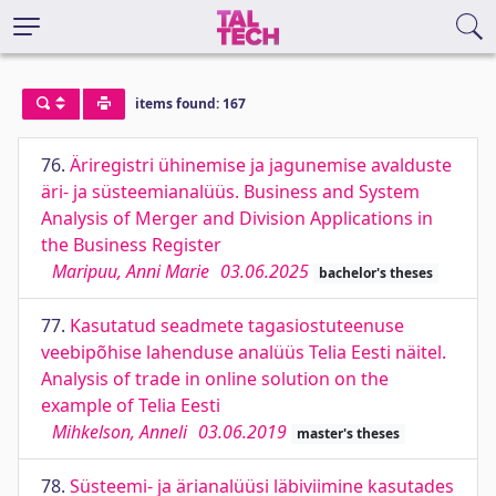
items found: 167
76.
Äriregistri ühinemise ja jagunemise avalduste
äri- ja süsteemianalüüs. Business and System
Analysis of Merger and Division Applications in
the Business Register
Maripuu, Anni Marie
03.06.2025
bachelor's theses
77.
Kasutatud seadmete tagasiostuteenuse
veebipõhise lahenduse analüüs Telia Eesti näitel.
Analysis of trade in online solution on the
example of Telia Eesti
Mihkelson, Anneli
03.06.2019
master's theses
78.
Süsteemi- ja ärianalüüsi läbiviimine kasutades