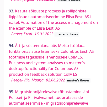
93.
Kasutajaõiguste protsess ja rollipõhiste
ligipääsude automatiseerimine Elisa Eesti AS-i
näitel. Automation of the access management on
the example of Elisa Eesti AS
Parker, Kristi
16.01.2023
master's theses
94.
Äri- ja süsteemianalüüs Meistri töölaua
funktsionaalsuse lisamiseks Columbus Eesti AS
tootmise tagasiside lahendusele ColMES.
Business and system analyses to master's
desktop functionality for Columbus AS
production feedback solution ColMES
Peegel-Vilo, Maarja
02.06.2022
master's theses
95.
Migratsioonijärelevalve tõhustamine läbi
Politsei- ja Piirivalveameti tööprotsesside
automatiseerimise - migratsioonijärelevalve