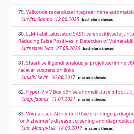
79.
Välitööde rakenduse integreerimine automatsioo
Kurvits, Saamo
12.06.2025
bachelor's theses
80.
LLM-i abil täiustatud SAST: valepositiivsete j
Reducing False Positives in Detection of Vulnerabil
Kuznetsov, Ivan
27.05.2026
bachelor's theses
81.
Sfäärilise liigendi analüüs ja projekteerimine 
racecar suspension links
Kuusik, Kevin
06.06.2017
master's theses
82.
Hyper-V VMBus põhise andmeliikluse infopüük j
Kääp, Jaanus
11.01.2021
master's theses
83.
Võimalused Alzheimeri tõve skriiningu ja diag
for Alzheimer´s disease screening and diagnostics 
Kütt, Maarja-Liis
14.09.2017
master's theses