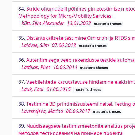
84.
Stride ohumudelil põhinev pimetestimise metoo
Methodology for Micro-Mobility Services
Kütt, Siim-Alexander
13.01.2023
master's theses
85.
Distantskaitsete testimine Omicroni ja RTDS si
Laidvee, Siim
07.06.2018
master's theses
86.
Autentimisega veebirakenduste testide automat
Lattikas, Piret
10.06.2014
master's theses
87.
Veebilehtede kasutatavuse hindamine elektrimüüg
Lauk, Kadi
01.06.2015
master's theses
88.
Testimine 3D printimissüsteemi näitel. Testing
Lavrentjeva, Marina
08.06.2017
master's theses
89.
Nüüdisaegsete testimismeetodite analüüs proje
методов тестирования на примере проекта