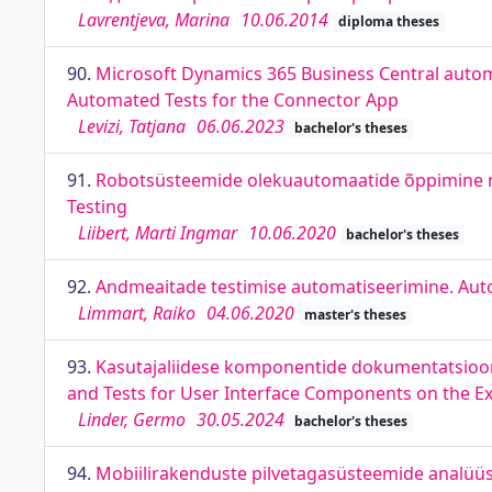
Lavrentjeva, Marina
10.06.2014
diploma theses
90.
Microsoft Dynamics 365 Business Central autom
Automated Tests for the Connector App
Levizi, Tatjana
06.06.2023
bachelor's theses
91.
Robotsüsteemide olekuautomaatide õppimine m
Testing
Liibert, Marti Ingmar
10.06.2020
bachelor's theses
92.
Andmeaitade testimise automatiseerimine. Au
Limmart, Raiko
04.06.2020
master's theses
93.
Kasutajaliidese komponentide dokumentatsiooni
and Tests for User Interface Components on the Ex
Linder, Germo
30.05.2024
bachelor's theses
94.
Mobiilirakenduste pilvetagasüsteemide analüüs.