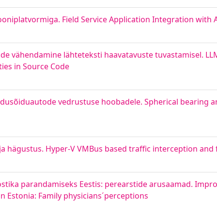
niplatvormiga. Field Service Application Integration with
uhtude vähendamine lähteteksti haavatavuste tuvastamisel. 
ities in Source Code
võidusõiduautode vedrustuse hoobadele. Spherical bearing a
a hägustus. Hyper-V VMBus based traffic interception and 
nostika parandamiseks Eestis: perearstide arusaamad. Impr
in Estonia: Family physicians´perceptions