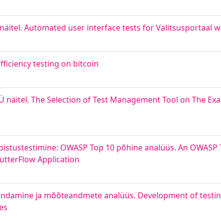
näitel. Automated user interface tests for Valitsusportaal 
ficiency testing on bitcoin
OÜ näitel. The Selection of Test Management Tool on The Ex
äbistustestimine: OWASP Top 10 põhine analüüs. An OWASP 
utterFlow Application
endamine ja mõõteandmete analüüs. Development of testi
es