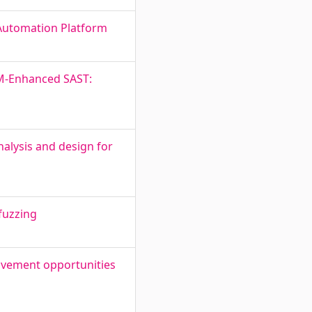
 Automation Platform
LLM-Enhanced SAST:
nalysis and design for
fuzzing
ovement opportunities