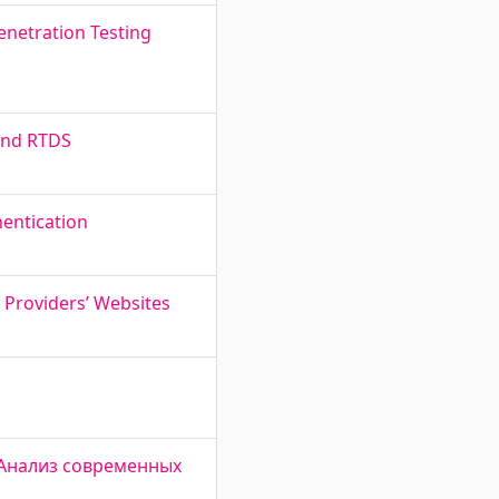
enetration Testing
 and RTDS
hentication
y Providers’ Websites
t. Анализ современных