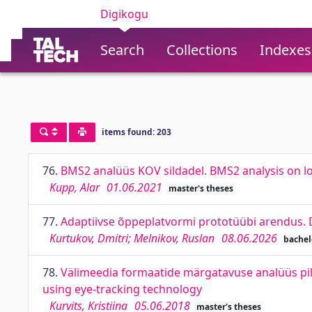
Digikogu
Search
Collections
Indexes
items found: 203
76.
BMS2 analüüs KOV sildadel. BMS2 analysis on lo
Kupp, Alar
01.06.2021
master's theses
77.
Adaptiivse õppeplatvormi prototüübi arendus. 
Kurtukov, Dmitri; Melnikov, Ruslan
08.06.2026
bachel
78.
Välimeedia formaatide märgatavuse analüüs pilg
using eye-tracking technology
Kurvits, Kristiina
05.06.2018
master's theses