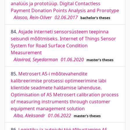
analüüs ja prototüüp. Digital Contactless
Payment Donation Points Analysis and Prorotype
Alasoo, Rein-Oliver
02.06.2017
bachelor's theses
84.
Asjade interneti sensorsüsteem teepinna
seisundi mõõtmiseks. Internet of Things Sensor
System for Road Surface Condition
Measurement
Alavirad, Seyedarman
01.06.2020
master's theses
85.
Metrosert AS-i mõõtevahendite
kalibreerimise protsessi optimeerimine läbi
klientide seadmete haldamise lahenduse.
Optimisation of AS Metrosert calibration process
of measuring instruments through customer
equipment management solution
Alba, Aleksandr
01.06.2022
master's theses
86.
Logistiku ja autojuhi töö tõhustamine AS