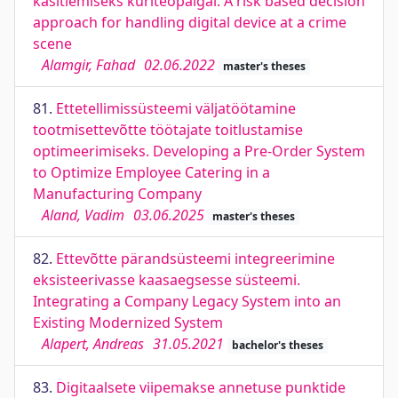
käsitlemiseks kuriteopaigal. A risk based decision
approach for handling digital device at a crime
scene
Alamgir, Fahad
02.06.2022
master's theses
81.
Ettetellimissüsteemi väljatöötamine
tootmisettevõtte töötajate toitlustamise
optimeerimiseks. Developing a Pre-Order System
to Optimize Employee Catering in a
Manufacturing Company
Aland, Vadim
03.06.2025
master's theses
82.
Ettevõtte pärandsüsteemi integreerimine
eksisteerivasse kaasaegsesse süsteemi.
Integrating a Company Legacy System into an
Existing Modernized System
Alapert, Andreas
31.05.2021
bachelor's theses
83.
Digitaalsete viipemakse annetuse punktide