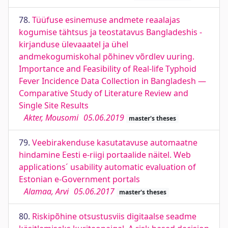
78.
Tüüfuse esinemuse andmete reaalajas
kogumise tähtsus ja teostatavus Bangladeshis -
kirjanduse ülevaaatel ja ühel
andmekogumiskohal põhinev võrdlev uuring.
Importance and Feasibility of Real-life Typhoid
Fever Incidence Data Collection in Bangladesh —
Comparative Study of Literature Review and
Single Site Results
Akter, Mousomi
05.06.2019
master's theses
79.
Veebirakenduse kasutatavuse automaatne
hindamine Eesti e-riigi portaalide näitel. Web
applications´ usability automatic evaluation of
Estonian e-Government portals
Alamaa, Arvi
05.06.2017
master's theses
80.
Riskipõhine otsustusviis digitaalse seadme