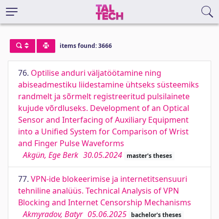
items found: 3666
76.
Optilise anduri väljatöötamine ning
abiseadmestiku liidestamine ühtseks süsteemiks
randmelt ja sõrmelt registreeritud pulsilainete
kujude võrdluseks. Development of an Optical
Sensor and Interfacing of Auxiliary Equipment
into a Unified System for Comparison of Wrist
and Finger Pulse Waveforms
Akgün, Ege Berk
30.05.2024
master's theses
77.
VPN-ide blokeerimise ja internetitsensuuri
tehniline analüüs. Technical Analysis of VPN
Blocking and Internet Censorship Mechanisms
Akmyradov, Batyr
05.06.2025
bachelor's theses