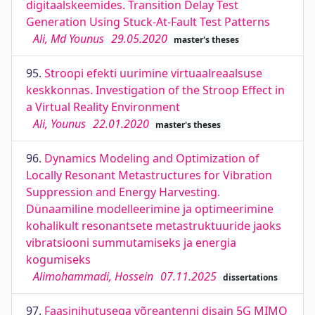
digitaalskeemides. Transition Delay Test
Generation Using Stuck-At-Fault Test Patterns
Ali, Md Younus
29.05.2020
master's theses
95.
Stroopi efekti uurimine virtuaalreaalsuse
keskkonnas. Investigation of the Stroop Effect in
a Virtual Reality Environment
Ali, Younus
22.01.2020
master's theses
96.
Dynamics Modeling and Optimization of
Locally Resonant Metastructures for Vibration
Suppression and Energy Harvesting.
Dünaamiline modelleerimine ja optimeerimine
kohalikult resonantsete metastruktuuride jaoks
vibratsiooni summutamiseks ja energia
kogumiseks
Alimohammadi, Hossein
07.11.2025
dissertations
97.
Faasinihutusega võreantenni disain 5G MIMO