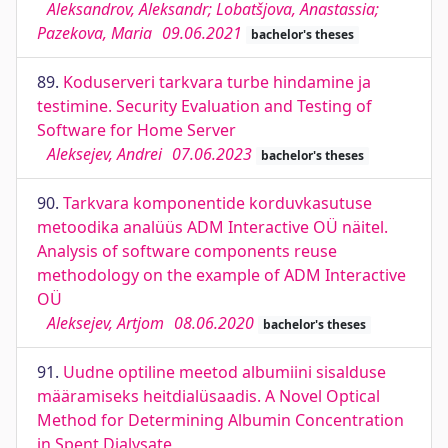
Aleksandrov, Aleksandr; Lobatšjova, Anastassia;
Pazekova, Maria
09.06.2021
bachelor's theses
89.
Koduserveri tarkvara turbe hindamine ja
testimine. Security Evaluation and Testing of
Software for Home Server
Aleksejev, Andrei
07.06.2023
bachelor's theses
90.
Tarkvara komponentide korduvkasutuse
metoodika analüüs ADM Interactive OÜ näitel.
Analysis of software components reuse
methodology on the example of ADM Interactive
OÜ
Aleksejev, Artjom
08.06.2020
bachelor's theses
91.
Uudne optiline meetod albumiini sisalduse
määramiseks heitdialüsaadis. A Novel Optical
Method for Determining Albumin Concentration
in Spent Dialysate