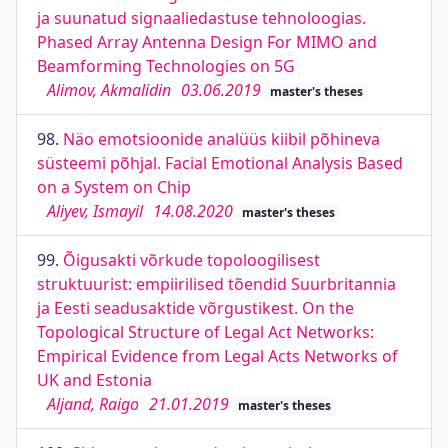
ja suunatud signaaliedastuse tehnoloogias.
Phased Array Antenna Design For MIMO and
Beamforming Technologies on 5G
Alimov, Akmalidin
03.06.2019
master's theses
98.
Näo emotsioonide analüüs kiibil põhineva
süsteemi põhjal. Facial Emotional Analysis Based
on a System on Chip
Aliyev, Ismayil
14.08.2020
master's theses
99.
Õigusakti võrkude topoloogilisest
struktuurist: empiirilised tõendid Suurbritannia
ja Eesti seadusaktide võrgustikest. On the
Topological Structure of Legal Act Networks:
Empirical Evidence from Legal Acts Networks of
UK and Estonia
Aljand, Raigo
21.01.2019
master's theses