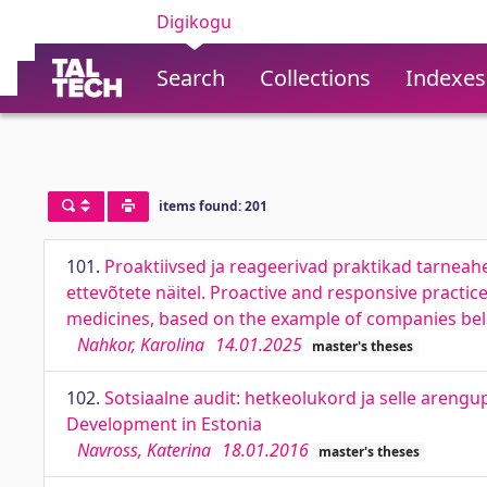
Digikogu
Search
Collections
Indexes
items found: 201
101.
Proaktiivsed ja reageerivad praktikad tarneah
ettevõtete näitel. Proactive and responsive practice
medicines, based on the example of companies be
Nahkor, Karolina
14.01.2025
master's theses
102.
Sotsiaalne audit: hetkeolukord ja selle arengup
Development in Estonia
Navross, Katerina
18.01.2016
master's theses