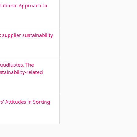
itutional Approach to
: supplier sustainability
püüdlustes. The
tainability-related
’ Attitudes in Sorting