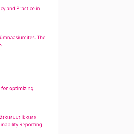
icy and Practice in
igümnaasiumites. The
ls
 for optimizing
jätkusuutlikkuse
inability Reporting