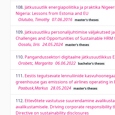
108.
Jätkusuutlik energiapoliitika ja praktika Nigee
Nigeria: Lessons from Estonia and EU
Olutubo, Timothy
07.06.2016
master's theses
109.
Jätkusuutliku personalijuhtimise väljakutsed 
Challenges and Opportunities of Sustainable HRM 
Oosalu, Iiris
24.05.2024
master's theses
110.
Pangandussektori digitaalne jätkusuutlikkus Ees
Orobetc, Margarita
06.06.2022
bachelor's theses
111.
Eestis tegutsevate lennuliinide kasvuhoonega
greenhouse gas emissions of airlines operating in E
Paabusk,Markus
28.05.2024
master's theses
112.
Ettevõtete vastutuse suurendamine avalikustam
avalikustamisele. Driving corporate responsibility 
Directive on sustainability disclosures