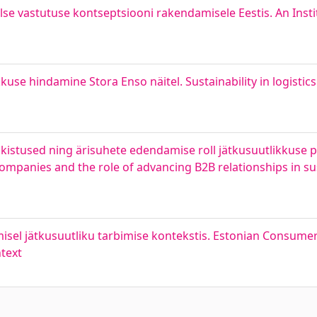
lse vastutuse kontseptsiooni rakendamisele Eestis. An Inst
kkuse hindamine Stora Enso näitel. Sustainability in logistics
akistused ning ärisuhete edendamise roll jätkusuutlikkuse 
ompanies and the role of advancing B2B relationships in sus
isel jätkusuutliku tarbimise kontekstis. Estonian Consumers
text