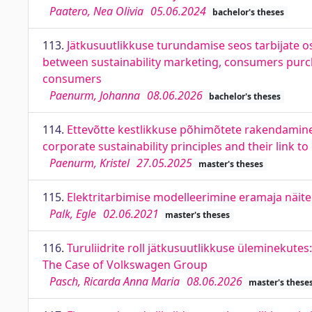
Paatero, Nea Olivia
05.06.2024
bachelor's theses
113.
Jätkusuutlikkuse turundamise seos tarbijate os
between sustainability marketing, consumers purch
consumers
Paenurm, Johanna
08.06.2026
bachelor's theses
114.
Ettevõtte kestlikkuse põhimõtete rakendamine
corporate sustainability principles and their link 
Paenurm, Kristel
27.05.2025
master's theses
115.
Elektritarbimise modelleerimine eramaja näite
Palk, Egle
02.06.2021
master's theses
116.
Turuliidrite roll jätkusuutlikkuse üleminekute
The Case of Volkswagen Group
Pasch, Ricarda Anna Maria
08.06.2026
master's these