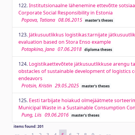
122.
Institutsionaalne lähenemine ettevõtte sotsiaa
Corporate Social Responsibility in Estonia
Popova, Tatiana
08.06.2015
master's theses
123.
Jätkusuutlikkus logistikas:tarnijate jätkusuutli
evaluation based on Stora Enso example
Potapkina, Jana
07.06.2018
diploma theses
124.
Logistikaettevõtete jätkusuutlikkuse arengu t
obstacles of sustainable development of logistics c
endeavors
Protsin, Kristin
29.05.2025
master's theses
125.
Eesti tarbijate hoiakud olmejäätmete sorteerim
Municipal Waste in a Sustainable Consumption Con
Pung, Liis
09.06.2016
master's theses
items found: 201