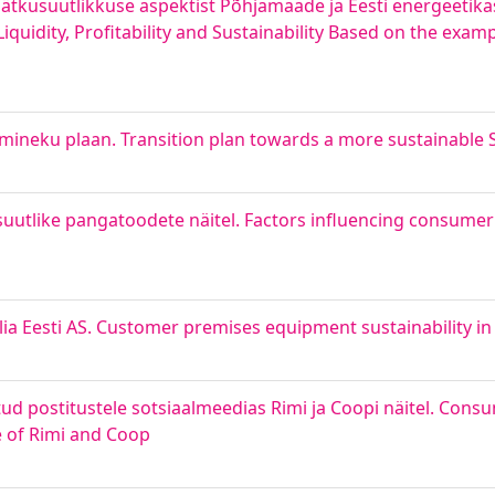
a jätkusuutlikkuse aspektist Põhjamaade ja Eesti energeetika
 Liquidity, Profitability and Sustainability Based on the exam
emineku plaan. Transition plan towards a more sustainable
suutlike pangatoodete näitel. Factors influencing consume
a Eesti AS. Customer premises equipment sustainability in T
tud postitustele sotsiaalmeedias Rimi ja Coopi näitel. Cons
e of Rimi and Coop