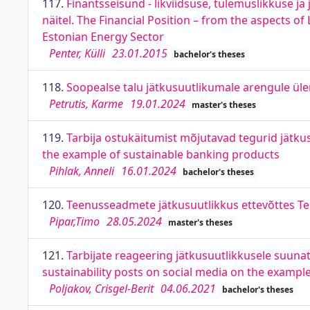
117.
Finantsseisund - likviidsuse, tulemuslikkuse j
näitel. The Financial Position – from the aspects of
Estonian Energy Sector
Penter, Külli
23.01.2015
bachelor's theses
118.
Soopealse talu jätkusuutlikumale arengule ül
Petrutis, Karme
19.01.2024
master's theses
119.
Tarbija ostukäitumist mõjutavad tegurid jätku
the example of sustainable banking products
Pihlak, Anneli
16.01.2024
bachelor's theses
120.
Teenusseadmete jätkusuutlikkus ettevõttes Teli
Pipar,Timo
28.05.2024
master's theses
121.
Tarbijate reageering jätkusuutlikkusele suuna
sustainability posts on social media on the exampl
Poljakov, Crisgel-Berit
04.06.2021
bachelor's theses