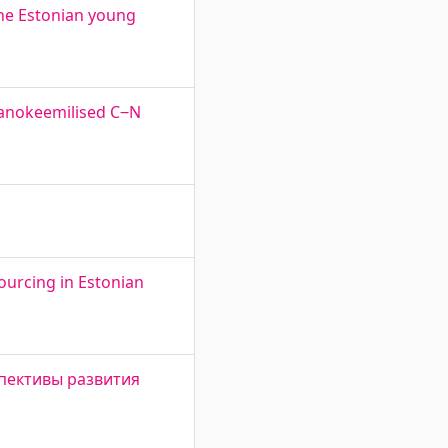
the Estonian young
hanokeemilised C‒N
ourcing in Estonian
рспективы развития