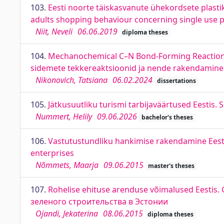
103.
Eesti noorte täiskasvanute ühekordsete plasti
adults shopping behaviour concerning single use p
Niit, Neveli
06.06.2019
diploma theses
104.
Mechanochemical C–N Bond-Forming Reactions 
sidemete tekkereaktsioonid ja nende rakendamine 
Nikonovich, Tatsiana
06.02.2024
dissertations
105.
Jätkusuutliku turismi tarbijaväärtused Eestis
Nummert, Helily
09.06.2026
bachelor's theses
106.
Vastutustundliku hankimise rakendamine Eesti
enterprises
Nõmmets, Maarja
09.06.2015
master's theses
107.
Rohelise ehituse arenduse võimalused Eestis.
зеленого строительства в Эстонии
Ojandi, Jekaterina
08.06.2015
diploma theses