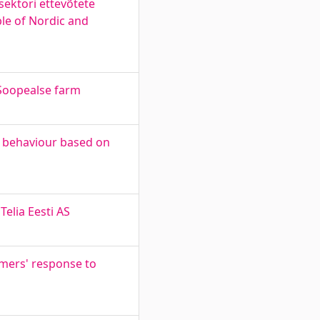
sektori ettevõtete
ple of Nordic and
 Soopealse farm
r behaviour based on
elia Eesti AS
umers' response to