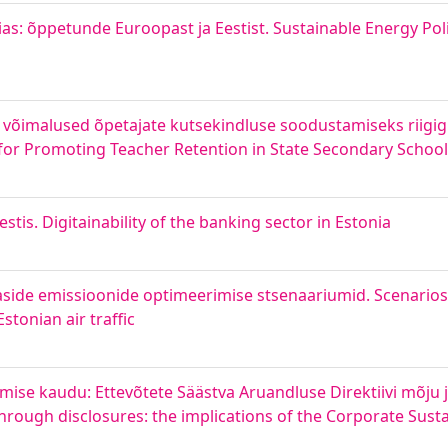
rias: õppetunde Euroopast ja Eestist. Sustainable Energy Pol
ja võimalused õpetajate kutsekindluse soodustamiseks riig
for Promoting Teacher Retention in State Secondary Schoo
tis. Digitainability of the banking sector in Estonia
aside emissioonide optimeerimise stsenaariumid. Scenarios
stonian air traffic
ise kaudu: Ettevõtete Säästva Aruandluse Direktiivi mõju 
through disclosures: the implications of the Corporate Susta