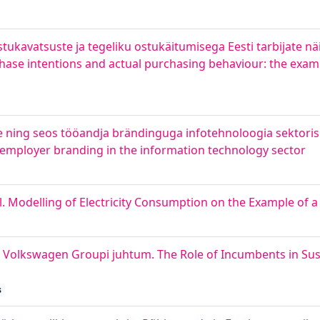
tukavatsuste ja tegeliku ostukäitumisega Eesti tarbijate näi
ase intentions and actual purchasing behaviour: the exam
 ning seos tööandja brändinguga infotehnoloogia sektoris
to employer branding in the information technology sector
l. Modelling of Electricity Consumption on the Example of 
s: Volkswagen Groupi juhtum. The Role of Incumbents in Sust
s