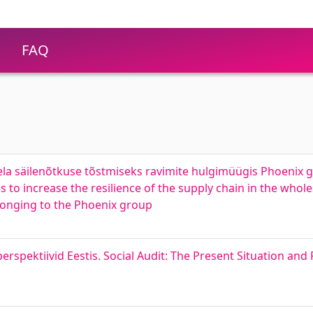
FAQ
ela säilenõtkuse tõstmiseks ravimite hulgimüügis Phoenix 
s to increase the resilience of the supply chain in the whole
longing to the Phoenix group
erspektiivid Eestis. Social Audit: The Present Situation and