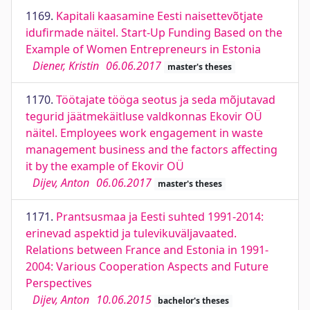
1169.
Kapitali kaasamine Eesti naisettevõtjate
idufirmade näitel. Start-Up Funding Based on the
Example of Women Entrepreneurs in Estonia
Diener, Kristin
06.06.2017
master's theses
1170.
Töötajate tööga seotus ja seda mõjutavad
tegurid jäätmekäitluse valdkonnas Ekovir OÜ
näitel. Employees work engagement in waste
management business and the factors affecting
it by the example of Ekovir OÜ
Dijev, Anton
06.06.2017
master's theses
1171.
Prantsusmaa ja Eesti suhted 1991-2014:
erinevad aspektid ja tulevikuväljavaated.
Relations between France and Estonia in 1991-
2004: Various Cooperation Aspects and Future
Perspectives
Dijev, Anton
10.06.2015
bachelor's theses