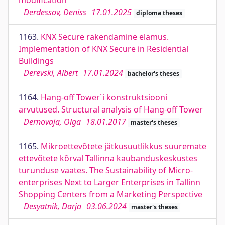
modification
Derdessov, Deniss
17.01.2025
diploma theses
1163.
KNX Secure rakendamine elamus.
Implementation of KNX Secure in Residential
Buildings
Derevski, Albert
17.01.2024
bachelor's theses
1164.
Hang-off Tower`i konstruktsiooni
arvutused. Structural analysis of Hang-off Tower
Dernovaja, Olga
18.01.2017
master's theses
1165.
Mikroettevõtete jätkusuutlikkus suuremate
ettevõtete kõrval Tallinna kaubanduskeskustes
turunduse vaates. The Sustainability of Micro-
enterprises Next to Larger Enterprises in Tallinn
Shopping Centers from a Marketing Perspective
Desyatnik, Darja
03.06.2024
master's theses