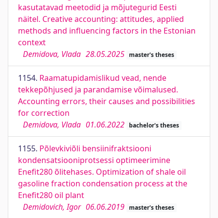
kasutatavad meetodid ja mõjutegurid Eesti
näitel. Creative accounting: attitudes, applied
methods and influencing factors in the Estonian
context
Demidova, Vlada
28.05.2025
master's theses
1154.
Raamatupidamislikud vead, nende
tekkepõhjused ja parandamise võimalused.
Accounting errors, their causes and possibilities
for correction
Demidova, Vlada
01.06.2022
bachelor's theses
1155.
Põlevkiviõli bensiinifraktsiooni
kondensatsiooniprotsessi optimeerimine
Enefit280 õlitehases. Optimization of shale oil
gasoline fraction condensation process at the
Enefit280 oil plant
Demidovich, Igor
06.06.2019
master's theses