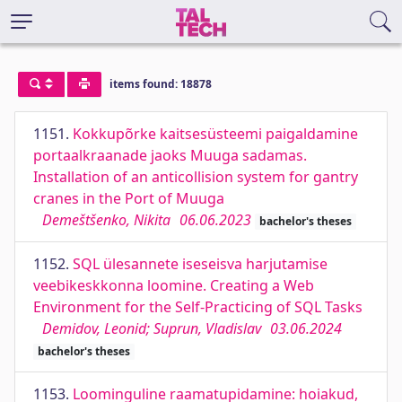
items found: 18878
1151.
Kokkupõrke kaitsesüsteemi paigaldamine
portaalkraanade jaoks Muuga sadamas.
Installation of an anticollision system for gantry
cranes in the Port of Muuga
Demeštšenko, Nikita
06.06.2023
bachelor's theses
1152.
SQL ülesannete iseseisva harjutamise
veebikeskkonna loomine. Creating a Web
Environment for the Self-Practicing of SQL Tasks
Demidov, Leonid; Suprun, Vladislav
03.06.2024
bachelor's theses
1153.
Loominguline raamatupidamine: hoiakud,