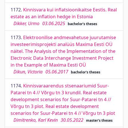
1172.
Kinnisvara kui inflatsioonikaitse Eestis. Real
estate as an inflation hedge in Estonia
Dikker, Urmo
03.06.2025
bachelor's theses
1173.
Elektroonilise andmevahetuse juurutamise
investeerimisprojekti analüüs Maxima Eesti OÜ
näitel. The Analysis of the Implementation of the
Electronic Data Interchange Investment Project
in the Example of Maxima Eesti OÜ
Dikun, Victoria
05.06.2017
bachelor's theses
1174.
Kinnisvaraarendus stsenaariumid Suur-
Patarei tn 4 // Võrgu tn 3 krundil. Real estate
development scenarios for Suur-Patarei tn 4 //
Võrgu tn 3 plot. Real estate development
scenarios for Suur-Patarei tn 4 // Võrgu tn 3 plot
Dimitrenko, Karl Kevin
30.05.2022
master's theses