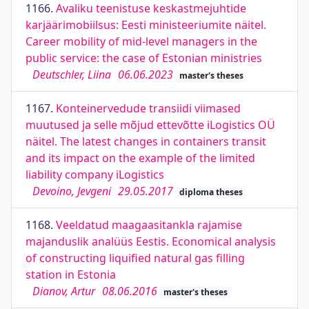
1166.
Avaliku teenistuse keskastmejuhtide
karjäärimobiilsus: Eesti ministeeriumite näitel.
Career mobility of mid-level managers in the
public service: the case of Estonian ministries
Deutschler, Liina
06.06.2023
master's theses
1167.
Konteinervedude transiidi viimased
muutused ja selle mõjud ettevõtte iLogistics OÜ
näitel. The latest changes in containers transit
and its impact on the example of the limited
liability company iLogistics
Devoino, Jevgeni
29.05.2017
diploma theses
1168.
Veeldatud maagaasitankla rajamise
majanduslik analüüs Eestis. Economical analysis
of constructing liquified natural gas filling
station in Estonia
Dianov, Artur
08.06.2016
master's theses