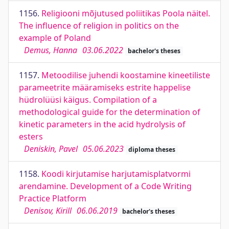
1156.
Religiooni mõjutused poliitikas Poola näitel.
The influence of religion in politics on the
example of Poland
Demus, Hanna
03.06.2022
bachelor's theses
1157.
Metoodilise juhendi koostamine kineetiliste
parameetrite määramiseks estrite happelise
hüdrolüüsi käigus. Compilation of a
methodological guide for the determination of
kinetic parameters in the acid hydrolysis of
esters
Deniskin, Pavel
05.06.2023
diploma theses
1158.
Koodi kirjutamise harjutamisplatvormi
arendamine. Development of a Code Writing
Practice Platform
Denisov, Kirill
06.06.2019
bachelor's theses