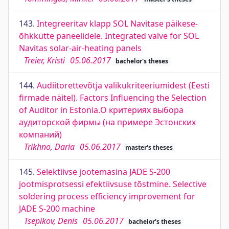
143.
Integreeritav klapp SOL Navitase päikese-
õhkkütte paneelidele. Integrated valve for SOL
Navitas solar-air-heating panels
Treier, Kristi
05.06.2017
bachelor's theses
144.
Audiitorettevõtja valikukriteeriumidest (Eesti
firmade näitel). Factors Influencing the Selection
of Auditor in Estonia.О критериях выбора
аудиторской фирмы (на примере Эстонских
компаний)
Trikhno, Daria
05.06.2017
master's theses
145.
Selektiivse jootemasina JADE S-200
jootmisprotsessi efektiivsuse tõstmine. Selective
soldering process efficiency improvement for
JADE S-200 machine
Tsepikov, Denis
05.06.2017
bachelor's theses