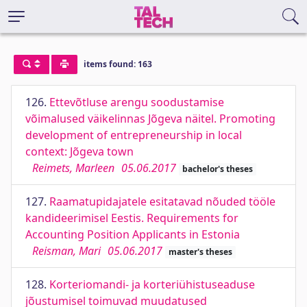
items found: 163
126.
Ettevõtluse arengu soodustamise
võimalused väikelinnas Jõgeva näitel. Promoting
development of entrepreneurship in local
context: Jõgeva town
Reimets, Marleen
05.06.2017
bachelor's theses
127.
Raamatupidajatele esitatavad nõuded tööle
kandideerimisel Eestis. Requirements for
Accounting Position Applicants in Estonia
Reisman, Mari
05.06.2017
master's theses
128.
Korteriomandi- ja korteriühistuseaduse
jõustumisel toimuvad muudatused