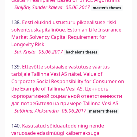
Guitar Preamplifier Based on SPICE Algorithms
Sinijärv, Sander Kaleva
05.06.2017
master's theses
138.
Eesti elukindlustusturu pikaealisuse riski
solventsuskapitalinõue. Estonian Life Insurance
Market Solvency Capital Requirement for
Longevity Risk
Sui, Kristo
05.06.2017
bachelor's theses
139.
Ettevõtte sotsiaalse vastutuse väärtus
tarbijale Tallinna Vesi AS näitel. Value of
Corporate Social Responsibility for Consumer on
the Example of Tallinna Vesi AS. Ценность
корпоративной социальной ответственности
для потребителя на примере Tallinna Vesi AS
Sutõrina, Aleksandra
05.06.2017
master's theses
140.
Kasutatud sõiduautode ning nende
varuosade edasimüügi käibemaksuga