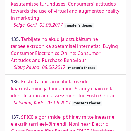
kasutamisse turunduses. Consumers´ attitudes
towards the use of virtual and augmented reality
in marketing
Selge, Gerli
05.06.2017
master's theses
135.
Tarbijate hoiakud ja ostukäitumine
tarbeelektroonika soetamisel internetist. Buying
Consumer Electronics Online: Consumer
Attitudes and Purchase Behaviour
Sigur, Rauno
05.06.2017
master's theses
136.
Ensto Grupi tarneahela riskide
kaardistamine ja hindamine. Supply chain risk
identification and assessment for Ensto Group
Siitsman, Kadri
05.06.2017
master's theses
137.
SPICE algoritmidel põhinev mittelineaarne
elektrikitarri eelvõimendi. Nonlinear Electric