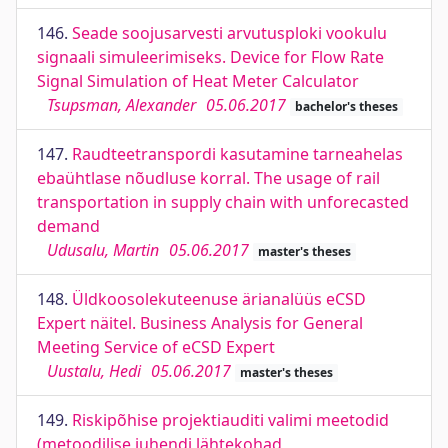
146.
Seade soojusarvesti arvutusploki vookulu
signaali simuleerimiseks. Device for Flow Rate
Signal Simulation of Heat Meter Calculator
Tsupsman, Alexander
05.06.2017
bachelor's theses
147.
Raudteetranspordi kasutamine tarneahelas
ebaühtlase nõudluse korral. The usage of rail
transportation in supply chain with unforecasted
demand
Udusalu, Martin
05.06.2017
master's theses
148.
Üldkoosolekuteenuse ärianalüüs eCSD
Expert näitel. Business Analysis for General
Meeting Service of eCSD Expert
Uustalu, Hedi
05.06.2017
master's theses
149.
Riskipõhise projektiauditi valimi meetodid
(metoodilise juhendi lähtekohad