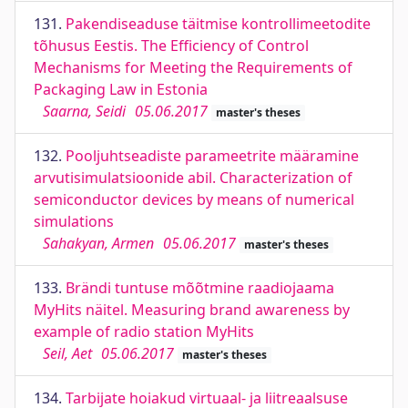
131.
Pakendiseaduse täitmise kontrollimeetodite
tõhusus Eestis. The Efficiency of Control
Mechanisms for Meeting the Requirements of
Packaging Law in Estonia
Saarna, Seidi
05.06.2017
master's theses
132.
Pooljuhtseadiste parameetrite määramine
arvutisimulatsioonide abil. Characterization of
semiconductor devices by means of numerical
simulations
Sahakyan, Armen
05.06.2017
master's theses
133.
Brändi tuntuse mõõtmine raadiojaama
MyHits näitel. Measuring brand awareness by
example of radio station MyHits
Seil, Aet
05.06.2017
master's theses
134.
Tarbijate hoiakud virtuaal- ja liitreaalsuse