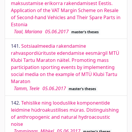
maksustamise erikorra rakendamisest Eestis.
Application of the VAT Margin Scheme on Resale
of Second-hand Vehicles and Their Spare Parts in
Estonia
Taal, Mariana
05.06.2017
master's theses
141.
Sotsiaalmeedia rakendamine
rahvaspordiürituste edendamise eesmärgil MTÜ
Klubi Tartu Maraton näitel. Promoting mass
participation sporting events by implementing
social media on the example of MTÜ Klubi Tartu
Maraton
Tamm, Teele
05.06.2017
master's theses
142.
Tehislike ning looduslike komponentide
leidmine hüdroakustilises müras. Distinguishing
of anthropogenic and natural hydroacoustic
noise
Tommingas, Mihkel
05.06.2017
master's theses