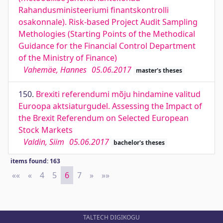
Rahandusministeeriumi finantskontrolli
osakonnale). Risk-based Project Audit Sampling
Methologies (Starting Points of the Methodical
Guidance for the Financial Control Department
of the Ministry of Finance)
Vahemäe, Hannes
05.06.2017
master's theses
150.
Brexiti referendumi mõju hindamine valitud
Euroopa aktsiaturgudel. Assessing the Impact of
the Brexit Referendum on Selected European
Stock Markets
Valdin, Siim
05.06.2017
bachelor's theses
items found: 163
««
First
«
Previous
4
5
6
7
»
Next
»»
Last
TALTECH DIGIKOGU