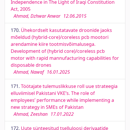
Independence in The Light of Iraqi Constitution
Act, 2005
Ahmad, Dzhwar Anwar
12.06.2015
170.
Ühekordselt kasutatavate droonide jaoks
mõeldud (hybrid-core)/coreless pcb mootori
arendamine kiire tootmisvõimalusega.
Development of (hybrid core)/coreless pcb
motor with rapid mannufacturing capabilities for
disposable drones
Ahmad, Nawaf
16.01.2025
171.
Töötajate tulemuslikkuse roll uue strateegia
elluviimisel Pakistani VKE’s. The role of
employees’ performance while implementing a
new strategy in SMEs of Pakistan
Ahmad, Zeeshan
17.01.2022
172.
Uute sünteesitud tselluloosi derivaatide