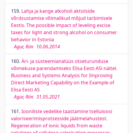
159.
Lahja ja kange alkoholi aktsiiside
võrdsustamise võimalikud mõjud tarbimisele
Eestis. The possible impact of leveling excise
taxes for light and strong alcohol on consumer
behavior in Estonia
Agur, Riin
10.06.2014
160.
Äri- ja süsteemianalüüs otseturunduse
võimekuse parendamiseks Elisa Eesti ASi näitel.
Business and Systems Analysis for Improving
Direct Marketing Capability on the Example of
Elisa Eesti AS
Agur, Riin
31.05.2021
161.
Iooniliste vedelike taastamine tselluloosi
valoriseerimisprotsesside jäätmelahustest.
Regeneration of ionic liquids from waste
solutions of cellulose valorisation processes