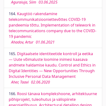
Aguraiuja, Siim
03.06.2025
164.
Kaugtöö rakendamine
telekommunikatsiooniettevõttes COVID-19
pandeemia tõttu. Implementation of telework in
telecommunications company due to the COVID-
19 pandemic
Ahadov, Artur
01.06.2021
165.
Digitaalsete identiteetide kontroll ja eetika
— Uute võimaluste loomine inimesi kaasava
andmete haldamise kaudu. Control and Ethics in
Digital Identities — New Opportunities Through
Inclusive Personal Data Management
Aher, Taavi
02.06.2020
166.
Roosi tänava komplekshoone, arhitektuurne
põhiprojekt, tuleohutus ja välispiirete
energiatõhusus. Architectural detailing design