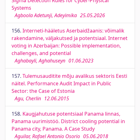
Sigma Detection Rules for Cyber-Physical
Systems
Agboola Adetunji, Adeyimika
25.05.2026
156.
Interneti-hääletus Aserbaidžaanis: võimalik
rakendamine, väljakutsed ja potentsiaal. Internet
voting in Azerbaijan: Possible implementation,
challenges, and potential
Aghabayli, Aghahuseyn
01.06.2023
157.
Tulemusauditite mõju avalikus sektoris Eesti
näitel. Performance Audit Impact in Public
Sector: the Case of Estonia
Agu, Cherlin
12.06.2015
158.
Kaugjahutuse potentsiaal Panama linnas,
Panama uurimistöö. District cooling potential in
Panama city, Panama. A Case Study
Aguilar, Rafael Antonio Osorio
05.06.2018