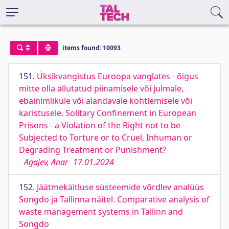
items found: 10093
151.
Üksikvangistus Euroopa vanglates - õigus
mitte olla allutatud piinamisele või julmale,
ebainimlikule või alandavale kohtlemisele või
karistusele. Solitary Confinement in European
Prisons - a Violation of the Right not to be
Subjected to Torture or to Cruel, Inhuman or
Degrading Treatment or Punishment?
Agajev, Anar
17.01.2024
152.
Jäätmekäitluse süsteemide võrdlev analüüs
Songdo ja Tallinna näitel. Comparative analysis of
waste management systems in Tallinn and
Songdo