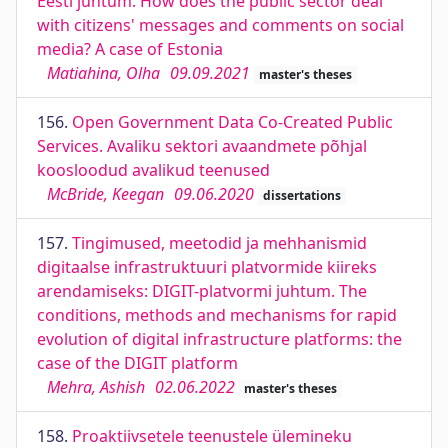
Eesti juhtum. How does the public sector deal
with citizens' messages and comments on social
media? A case of Estonia
Matiahina, Olha
09.09.2021
master's theses
156.
Open Government Data Co-Created Public
Services. Avaliku sektori avaandmete põhjal
koosloodud avalikud teenused
McBride, Keegan
09.06.2020
dissertations
157.
Tingimused, meetodid ja mehhanismid
digitaalse infrastruktuuri platvormide kiireks
arendamiseks: DIGIT-platvormi juhtum. The
conditions, methods and mechanisms for rapid
evolution of digital infrastructure platforms: the
case of the DIGIT platform
Mehra, Ashish
02.06.2022
master's theses
158.
Proaktiivsetele teenustele ülemineku