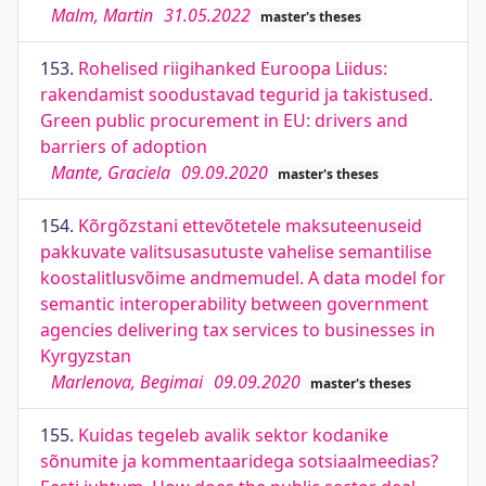
Malm, Martin
31.05.2022
master's theses
153.
Rohelised riigihanked Euroopa Liidus:
rakendamist soodustavad tegurid ja takistused.
Green public procurement in EU: drivers and
barriers of adoption
Mante, Graciela
09.09.2020
master's theses
154.
Kõrgõzstani ettevõtetele maksuteenuseid
pakkuvate valitsusasutuste vahelise semantilise
koostalitlusvõime andmemudel. A data model for
semantic interoperability between government
agencies delivering tax services to businesses in
Kyrgyzstan
Marlenova, Begimai
09.09.2020
master's theses
155.
Kuidas tegeleb avalik sektor kodanike
sõnumite ja kommentaaridega sotsiaalmeedias?