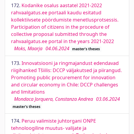
172.
Kodanike osalus aastatel 2021-2022
rahvaalgatus.ee portaali kaudu esitatud
kollektiivsete pöördumiste menetlusprotsessis.
Participation of citizens in the procedure of
collective proposal submitted through the
rahvaalgatus.ee portal in the years 2021-2022
Moks, Maarja
04.06.2024
master's theses
173.
Innovatsiooni ja ringmajandust edendavad
riigihanked Tšiilis: DCCP väljakutsed ja piirangud.
Promoting public procurement for innovation
and circular economy in Chile: DCCP challenges
and limitations
Mondaca Jorquera, Constanza Andrea
03.06.2024
master's theses
174.
Peruu valimiste juhtorgani ONPE
tehnoloogiline muutus- valijate ja