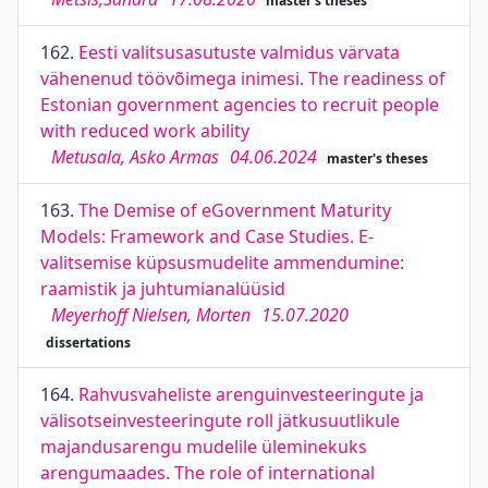
master's theses
162.
Eesti valitsusasutuste valmidus värvata
vähenenud töövõimega inimesi. The readiness of
Estonian government agencies to recruit people
with reduced work ability
Metusala, Asko Armas
04.06.2024
master's theses
163.
The Demise of eGovernment Maturity
Models: Framework and Case Studies. E-
valitsemise küpsusmudelite ammendumine:
raamistik ja juhtumianalüüsid
Meyerhoff Nielsen, Morten
15.07.2020
dissertations
164.
Rahvusvaheliste arenguinvesteeringute ja
välisotseinvesteeringute roll jätkusuutlikule
majandusarengu mudelile üleminekuks
arengumaades. The role of international