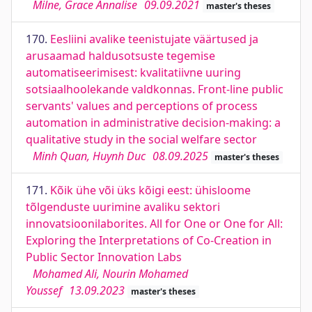
Milne, Grace Annalise
09.09.2021
master's theses
170.
Eesliini avalike teenistujate väärtused ja
arusaamad haldusotsuste tegemise
automatiseerimisest: kvalitatiivne uuring
sotsiaalhoolekande valdkonnas. Front-line public
servants' values and perceptions of process
automation in administrative decision-making: a
qualitative study in the social welfare sector
Minh Quan, Huynh Duc
08.09.2025
master's theses
171.
Kõik ühe või üks kõigi eest: ühisloome
tõlgenduste uurimine avaliku sektori
innovatsioonilaborites. All for One or One for All:
Exploring the Interpretations of Co-Creation in
Public Sector Innovation Labs
Mohamed Ali, Nourin Mohamed
Youssef
13.09.2023
master's theses