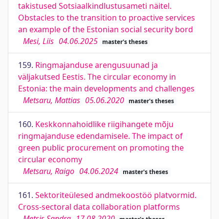
takistused Sotsiaalkindlustusameti näitel.
Obstacles to the transition to proactive services
an example of the Estonian social security bord
Mesi, Liis
04.06.2025
master's theses
159.
Ringmajanduse arengusuunad ja
väljakutsed Eestis. The circular economy in
Estonia: the main developments and challenges
Metsaru, Mattias
05.06.2020
master's theses
160.
Keskkonnahoidlike riigihangete mõju
ringmajanduse edendamisele. The impact of
green public procurement on promoting the
circular economy
Metsaru, Raigo
04.06.2024
master's theses
161.
Sektoriteülesed andmekoostöö platvormid.
Cross-sectoral data collaboration platforms
Metsis,Sandra
17.08.2020