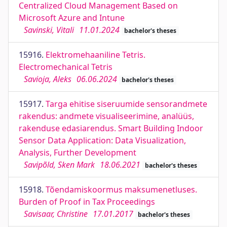
Centralized Cloud Management Based on
Microsoft Azure and Intune
Savinski, Vitali
11.01.2024
bachelor's theses
15916.
Elektromehaaniline Tetris.
Electromechanical Tetris
Savioja, Aleks
06.06.2024
bachelor's theses
15917.
Targa ehitise siseruumide sensorandmete
rakendus: andmete visualiseerimine, analüüs,
rakenduse edasiarendus. Smart Building Indoor
Sensor Data Application: Data Visualization,
Analysis, Further Development
Savipõld, Sken Mark
18.06.2021
bachelor's theses
15918.
Tõendamiskoormus maksumenetluses.
Burden of Proof in Tax Proceedings
Savisaar, Christine
17.01.2017
bachelor's theses