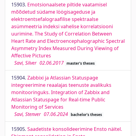
15903.
Emotsionaalsete piltide vaatamisel
mõõdetud südame löögisageduse ja
elektroentsefalograafilise spektraalse
asümmeetria indeksi vahelise korrelatsiooni
uurimine. The Study of Correlation Between
Heart Rate and Electroencephalographic Spectral
Asymmetry Index Measured During Viewing of
Affective Pictures
Savi, Silver
02.06.2017
master's theses
15904.
Zabbixi ja Atlassian Statuspage
integreerimine reaalajas teenuste avalikuks
monitooringuks. Integration of Zabbix and
Atlassian Statuspage for Real-time Public
Monitoring of Services
Savi, Stenver
07.06.2024
bachelor's theses
15905.
Saadetiste konsolideerimine Ensto näitel.