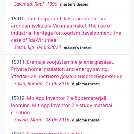
Savimaa, Raul
1995
master's theses
15910.
Tööstuspärandi kasutamine turismi
arendamiseks Ida-Virumaa näitel. The use of
industrial heritage for tourism development: the
case of Ida-Virumaa
Savin, Ilja
04.06.2024
master's theses
15911.
Eramaja soojustamine ja energiasääst.
Private home insulation and energy saving.
Утепление частного дома и энергосбережение
Savin, Roman
11.06.2016
diploma theses
15912.
Mit App Inventor 2 e-õppematerjali
loomine. Mit App Inventor 2 e-study material
creation
Savina, Maria
08.06.2016
diploma theses