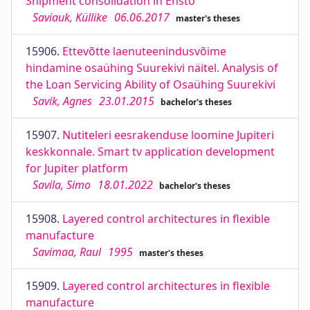
Shipment consolidation in Ensto
Saviauk, Küllike
06.06.2017
master's theses
15906.
Ettevõtte laenuteenindusvõime
hindamine osaühing Suurekivi näitel. Analysis of
the Loan Servicing Ability of Osaühing Suurekivi
Savik, Agnes
23.01.2015
bachelor's theses
15907.
Nutiteleri eesrakenduse loomine Jupiteri
keskkonnale. Smart tv application development
for Jupiter platform
Savila, Simo
18.01.2022
bachelor's theses
15908.
Layered control architectures in flexible
manufacture
Savimaa, Raul
1995
master's theses
15909.
Layered control architectures in flexible
manufacture