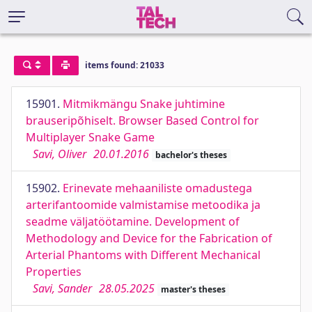
items found: 21033
15901.
Mitmikmängu Snake juhtimine
brauseripõhiselt. Browser Based Control for
Multiplayer Snake Game
Savi, Oliver
20.01.2016
bachelor's theses
15902.
Erinevate mehaaniliste omadustega
arterifantoomide valmistamise metoodika ja
seadme väljatöötamine. Development of
Methodology and Device for the Fabrication of
Arterial Phantoms with Different Mechanical
Properties
Savi, Sander
28.05.2025
master's theses