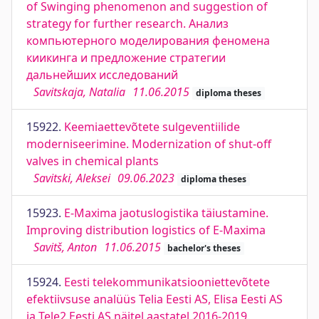
of Swinging phenomenon and suggestion of
strategy for further research. Анализ
компьютерного моделирования феномена
киикинга и предложение стратегии
дальнейших исследований
Savitskaja, Natalia
11.06.2015
diploma theses
15922.
Keemiaettevõtete sulgeventiilide
moderniseerimine. Modernization of shut-off
valves in chemical plants
Savitski, Aleksei
09.06.2023
diploma theses
15923.
E-Maxima jaotuslogistika täiustamine.
Improving distribution logistics of E-Maxima
Savitš, Anton
11.06.2015
bachelor's theses
15924.
Eesti telekommunikatsiooniettevõtete
efektiivsuse analüüs Telia Eesti AS, Elisa Eesti AS
ja Tele2 Eesti AS näitel aastatel 2016-2019.