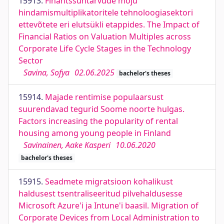
15913.
Finantssuhtarvude mõju
hindamismultiplikatoritele tehnoloogiasektori
ettevõtete eri elutsükli etappides. The Impact of
Financial Ratios on Valuation Multiples across
Corporate Life Cycle Stages in the Technology
Sector
Savina, Sofya
02.06.2025
bachelor's theses
15914.
Majade rentimise populaarsust
suurendavad tegurid Soome noorte hulgas.
Factors increasing the popularity of rental
housing among young people in Finland
Savinainen, Aake Kasperi
10.06.2020
bachelor's theses
15915.
Seadmete migratsioon kohalikust
haldusest tsentraliseeritud pilvehaldusesse
Microsoft Azure'i ja Intune'i baasil. Migration of
Corporate Devices from Local Administration to