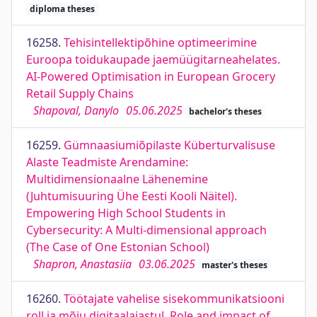
diploma theses
16258.
Tehisintellektipõhine optimeerimine
Euroopa toidukaupade jaemüügitarneahelates.
AI-Powered Optimisation in European Grocery
Retail Supply Chains
Shapoval, Danylo
05.06.2025
bachelor's theses
16259.
Gümnaasiumiõpilaste Küberturvalisuse
Alaste Teadmiste Arendamine:
Multidimensionaalne Lähenemine
(Juhtumisuuring Ühe Eesti Kooli Näitel).
Empowering High School Students in
Cybersecurity: A Multi-dimensional approach
(The Case of One Estonian School)
Shapron, Anastasiia
03.06.2025
master's theses
16260.
Töötajate vahelise sisekommunikatsiooni
roll ja mõju digitaalajastul. Role and impact of