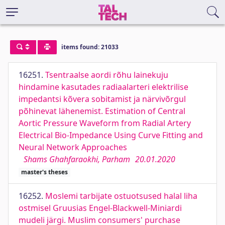
items found: 21033
16251.
Tsentraalse aordi rõhu lainekuju
hindamine kasutades radiaalarteri elektrilise
impedantsi kõvera sobitamist ja närvivõrgul
põhinevat lähenemist. Estimation of Central
Aortic Pressure Waveform from Radial Artery
Electrical Bio-Impedance Using Curve Fitting and
Neural Network Approaches
Shams Ghahfaraokhi, Parham
20.01.2020
master's theses
16252.
Moslemi tarbijate ostuotsused halal liha
ostmisel Gruusias Engel-Blackwell-Miniardi
mudeli järgi. Muslim consumers' purchase