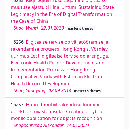
16255.
Riigi legitiimsuse tagamine digitaalse
muutuse ajastul: Hiina juhtum. Sustaining State
Legitimacy in the Era of Digital Transformation:
the Case of China
Shao, Wensi
22.01.2020
master's theses
16256.
Digitaalse terviseloo väljatöötamise ja
rakendamise protsess Hong Kongis. Võrdlev
uurimus Eesti digitaalse terviseloo arenguga.
Electronic Health Record Development and
Implementation Process in Hong Kong.
Comparative Study with Estonian Electronic
Health Record Development
Shao, Yangyang
08.09.2014
master's theses
16257.
Hübriid-mobiilirakenduse loomine
objektide tuvastamiseks. Creating a hybrid
mobile application for objects recognition
Shaposhnikov, Alexander
14.01.2021