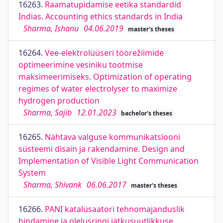
16263.
Raamatupidamise eetika standardid
Indias. Accounting ethics standards in India
Sharma, Ishanu
04.06.2019
master's theses
16264.
Vee-elektrolüüseri töörežiimide
optimeerimine vesiniku tootmise
maksimeerimiseks. Optimization of operating
regimes of water electrolyser to maximize
hydrogen production
Sharma, Sajib
12.01.2023
bachelor's theses
16265.
Nähtava valguse kommunikatsiooni
süsteemi disain ja rakendamine. Design and
Implementation of Visible Light Communication
System
Sharma, Shivank
06.06.2017
master's theses
16266.
PANI katalüsaatori tehnomajanduslik
hindamine ja olelusringi jätkusuutlikkuse