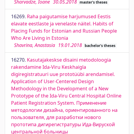
Sharvadze, Ioane
30.05.2018
master's theses
16269.
Raha paigutamise harjumused Eestis
elavate eestlaste ja venelaste näitel. Habits of
Placing Funds for Estonian and Russian People
Who Are Living in Estonia
Shavrina, Anastasia
19.01.2018
bachelor's theses
16270.
Kasutajakeskse disaini metodoloogia
rakendamine Ida-Viru Keskhaigla
digiregistratuuri uue prototüübi arendamisel.
Application of User-Centered Design
Methodology in the Development of a New
Prototype of the Ida-Viru Central Hospital Online
Patient Registration System. Применение
методологии дизайна, ориентированного на
пользователя, для разработки нового
прототипа дигирегистратуры Ида-Вируской
центральной больницы