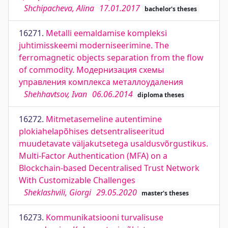
Shchipacheva, Alina
17.01.2017
bachelor's theses
16271.
Metalli eemaldamise kompleksi
juhtimisskeemi moderniseerimine. The
ferromagnetic objects separation from the flow
of commodity. Модернизация схемы
управления комплекса металлоудаления
Shehhavtsov, Ivan
06.06.2014
diploma theses
16272.
Mitmetasemeline autentimine
plokiahelapõhises detsentraliseeritud
muudetavate väljakutsetega usaldusvõrgustikus.
Multi-Factor Authentication (MFA) on a
Blockchain-based Decentralised Trust Network
With Customizable Challenges
Sheklashvili, Giorgi
29.05.2020
master's theses
16273.
Kommunikatsiooni turvalisuse