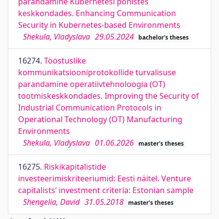
parandamine Kubernetesi põhistes
keskkondades. Enhancing Communication
Security in Kubernetes-based Environments
Shekula, Vladyslava
29.05.2024
bachelor's theses
16274.
Tööstuslike
kommunikatsiooniprotokollide turvalisuse
parandamine operatiivtehnoloogia (OT)
tootmiskeskkondades. Improving the Security of
Industrial Communication Protocols in
Operational Technology (OT) Manufacturing
Environments
Shekula, Vladyslava
01.06.2026
master's theses
16275.
Riskikapitalistide
investeerimiskriteeriumid: Eesti näitel. Venture
capitalists’ investment criteria: Estonian sample
Shengelia, David
31.05.2018
master's theses