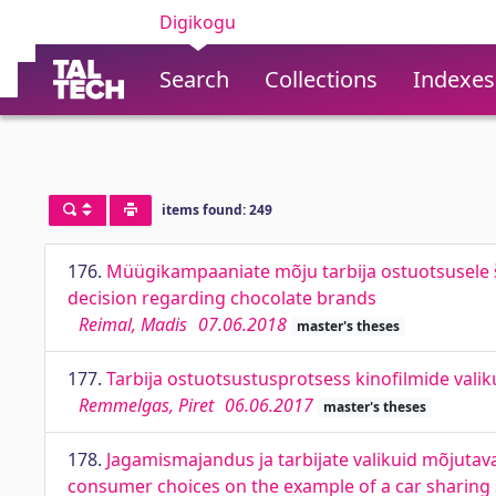
Digikogu
Search
Collections
Indexes
items found: 249
176.
Müügikampaaniate mõju tarbija ostuotsusele š
decision regarding chocolate brands
Reimal, Madis
07.06.2018
master's theses
177.
Tarbija ostuotsustusprotsess kinofilmide valik
Remmelgas, Piret
06.06.2017
master's theses
178.
Jagamismajandus ja tarbijate valikuid mõjutav
consumer choices on the example of a car sharing 