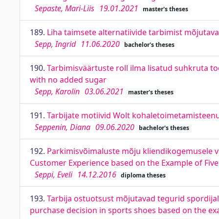
Sepaste, Mari-Liis
19.01.2021
master's theses
189.
Liha taimsete alternatiivide tarbimist mõjutav
Sepp, Ingrid
11.06.2020
bachelor's theses
190.
Tarbimisväärtuste roll ilma lisatud suhkruta t
with no added sugar
Sepp, Karolin
03.06.2021
master's theses
191.
Tarbijate motiivid Wolt kohaletoimetamisteenu
Seppenin, Diana
09.06.2020
bachelor's theses
192.
Parkimisvõimaluste mõju kliendikogemusele vii
Customer Experience based on the Example of Five 
Seppi, Eveli
14.12.2016
diploma theses
193.
Tarbija ostuotsust mõjutavad tegurid spordijal
purchase decision in sports shoes based on the exa