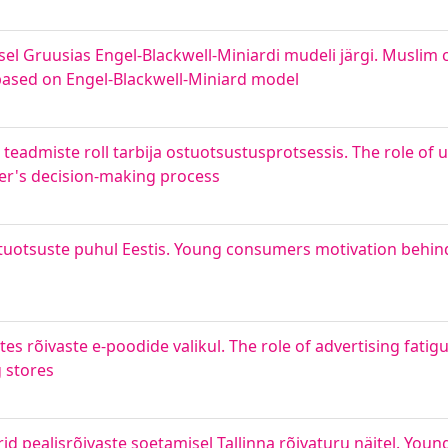
isel Gruusias Engel-Blackwell-Miniardi mudeli järgi. Musli
based on Engel-Blackwell-Miniard model
 teadmiste roll tarbija ostuotsustusprotsessis. The role of
er's decision-making process
stuotsuste puhul Eestis. Young consumers motivation behi
s rõivaste e-poodide valikul. The role of advertising fatigu
 stores
id pealisrõivaste soetamisel Tallinna rõivaturu näitel. Yo