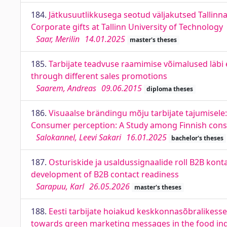
184.
Jätkusuutlikkusega seotud väljakutsed Tallinna
Corporate gifts at Tallinn University of Technology
Saar, Merilin
14.01.2025
master's theses
185.
Tarbijate teadvuse raamimise võimalused läb
through different sales promotions
Saarem, Andreas
09.06.2015
diploma theses
186.
Visuaalse brändingu mõju tarbijate tajumisele:
Consumer perception: A Study among Finnish con
Salokannel, Leevi Sakari
16.01.2025
bachelor's theses
187.
Osturiskide ja usaldussignaalide roll B2B kont
development of B2B contact readiness
Sarapuu, Karl
26.05.2026
master's theses
188.
Eesti tarbijate hoiakud keskkonnasõbralikess
towards green marketing messages in the food in