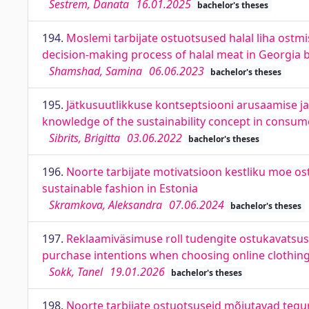
Sestrem, Danata
16.01.2025
bachelor's theses
194.
Moslemi tarbijate ostuotsused halal liha ostm
decision-making process of halal meat in Georgia 
Shamshad, Samina
06.06.2023
bachelor's theses
195.
Jätkusuutlikkuse kontseptsiooni arusaamise ja
knowledge of the sustainability concept in consum
Sibrits, Brigitta
03.06.2022
bachelor's theses
196.
Noorte tarbijate motivatsioon kestliku moe o
sustainable fashion in Estonia
Skramkova, Aleksandra
07.06.2024
bachelor's theses
197.
Reklaamiväsimuse roll tudengite ostukavatsuste
purchase intentions when choosing online clothing
Sokk, Tanel
19.01.2026
bachelor's theses
198.
Noorte tarbijate ostuotsuseid mõjutavad tegur