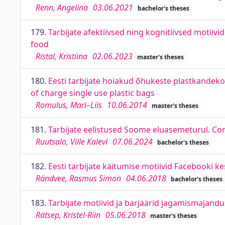
Renn, Angelina
03.06.2021
bachelor's theses
179.
Tarbijate afektiivsed ning kognitiivsed motiiv
food
Ristal, Kristiina
02.06.2023
master's theses
180.
Eesti tarbijate hoiakud õhukeste plastkandekot
of charge single use plastic bags
Romulus, Mari–Liis
10.06.2014
master's theses
181.
Tarbijate eelistused Soome eluasemeturul. Co
Ruutsalo, Ville Kalevi
07.06.2024
bachelor's theses
182.
Eesti tarbijate käitumise motiivid Facebooki
Rändvee, Rasmus Simon
04.06.2018
bachelor's theses
183.
Tarbijate motiivid ja barjäärid jagamismajan
Rätsep, Kristel-Riin
05.06.2018
master's theses