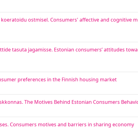
id koeratoidu ostmisel. Consumers' affective and cognitive 
tide tasuta jagamisse. Estonian consumers’ attitudes toward
nsumer preferences in the Finnish housing market
 keskkonnas. The Motives Behind Estonian Consumers Behav
duses. Consumers motives and barriers in sharing economy