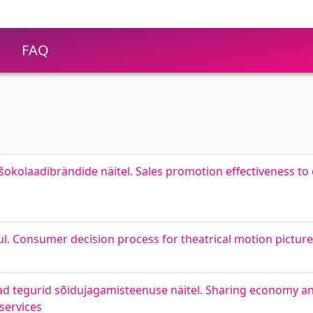
FAQ
okolaadibrändide näitel. Sales promotion effectiveness t
ul. Consumer decision process for theatrical motion pictur
ad tegurid sõidujagamisteenuse näitel. Sharing economy an
services