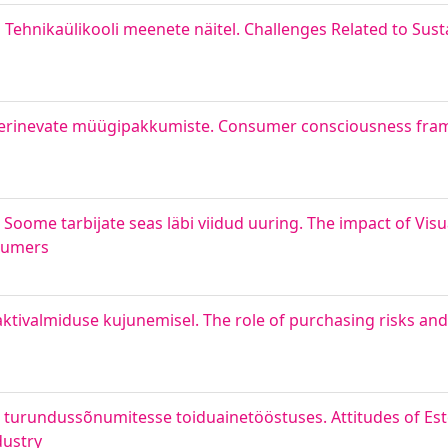
 Tehnikaülikooli meenete näitel. Challenges Related to Susta
i erinevate müügipakkumiste. Consumer consciousness fram
 Soome tarbijate seas läbi viidud uuring. The impact of Vis
sumers
aktivalmiduse kujunemisel. The role of purchasing risks and 
e turundussõnumitesse toiduainetööstuses. Attitudes of E
dustry