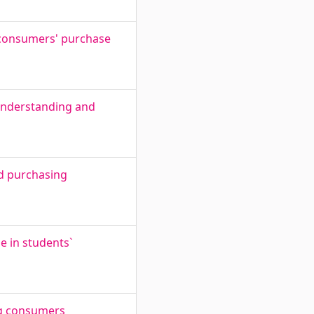
m consumers' purchase
 understanding and
nd purchasing
e in students`
ung consumers