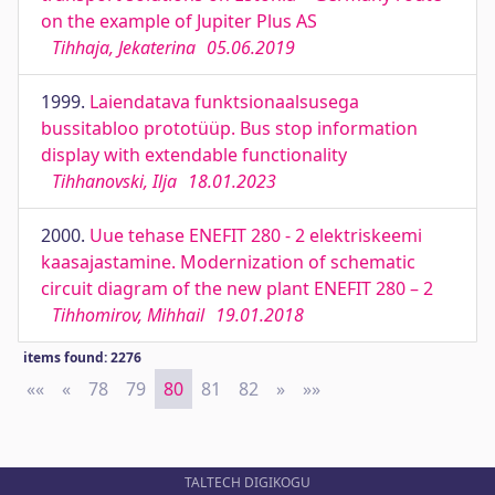
on the example of Jupiter Plus AS
Tihhaja, Jekaterina
05.06.2019
1999.
Laiendatava funktsionaalsusega
bussitabloo prototüüp. Bus stop information
display with extendable functionality
Tihhanovski, Ilja
18.01.2023
2000.
Uue tehase ENEFIT 280 - 2 elektriskeemi
kaasajastamine. Modernization of schematic
circuit diagram of the new plant ENEFIT 280 – 2
Tihhomirov, Mihhail
19.01.2018
items found: 2276
««
First
«
Previous
78
79
80
81
82
»
Next
»»
Last
TALTECH DIGIKOGU