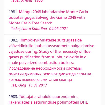
Teder, Arnold
1933
1981.
Mängu 2048 lahendamine Monte Carlo
puuotsinguga. Solving the Game 2048 with
Monte Carlo Tree Search
Teder, Laura Katariina
04.06.2021
1982.
Tolmpõlevkivikatelde suitsugaaside
vääveldioksiidi puhastusseadmete paigaldamise
vajaduse uuring. Study of the necessity of flue
gases purification from sulphur dioxide in oil
shale pulverized combustion boilers.
Исследование необходимости системы
очистки дымовых газов от диоксида серы на
котлах пылевого сжигания сланца
Tee, Oleg
16.01.2017
1983.
Töötajate rahulolu suurendamine
rakendades siseturunduse põhimõtteid DHL