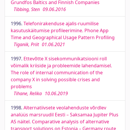
Grundfos Baltics and Finnish Companies
Tibbing, Sten
09.06.2016
1996.
Telefonirakenduse ajalis-ruumilise
kasutuskäitumise profileerimine. Phone App
Time and Geographical Usage Pattern Profiling
Tiganik, Priit
01.06.2021
1997.
Ettevõtte X sisekommunikatsiooni roll
võimalik kriiside ja probleemide lahendamisel.
The role of internal communication of the
company X in solving possible crises and
problems
Tihane, Relika
10.06.2019
1998.
Alternatiivsete veolahenduste võrdlev
analüüs marsruudil Eesti – Saksamaa Jupiter Plus
AS näitel. Comparative analysis of alternative
transport solutions on Estonia – Germany route