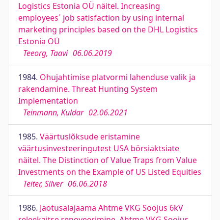
Logistics Estonia OÜ näitel. Increasing
employees´ job satisfaction by using internal
marketing principles based on the DHL Logistics
Estonia OÜ
Teeorg, Taavi
06.06.2019
1984.
Ohujahtimise platvormi lahenduse valik ja
rakendamine. Threat Hunting System
Implementation
Teinmann, Kuldar
02.06.2021
1985.
Väärtuslõksude eristamine
väärtusinvesteeringutest USA börsiaktsiate
näitel. The Distinction of Value Traps from Value
Investments on the Example of US Listed Equities
Teiter, Silver
06.06.2018
1986.
Jaotusalajaama Ahtme VKG Soojus 6kV
releekaitse renoveerimine. Ahtme VKG Soojus