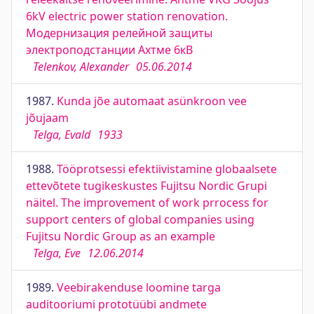
6kV electric power station renovation.
Модернизация релейной защиты
электроподстанции Ахтме 6кВ
Telenkov, Alexander
05.06.2014
1987.
Kunda jõe automaat asünkroon vee
jõujaam
Telga, Evald
1933
1988.
Tööprotsessi efektiivistamine globaalsete
ettevõtete tugikeskustes Fujitsu Nordic Grupi
näitel. The improvement of work prrocess for
support centers of global companies using
Fujitsu Nordic Group as an example
Telga, Eve
12.06.2014
1989.
Veebirakenduse loomine targa
auditooriumi prototüübi andmete