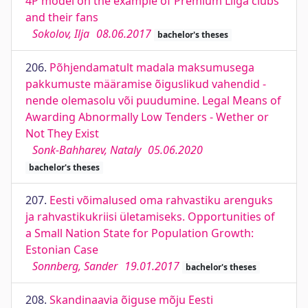
4P model on the example of Premium Liiga clubs
and their fans
Sokolov, Ilja
08.06.2017
bachelor's theses
206.
Põhjendamatult madala maksumusega
pakkumuste määramise õiguslikud vahendid -
nende olemasolu või puudumine. Legal Means of
Awarding Abnormally Low Tenders - Wether or
Not They Exist
Sonk-Bahharev, Nataly
05.06.2020
bachelor's theses
207.
Eesti võimalused oma rahvastiku arenguks
ja rahvastikukriisi ületamiseks. Opportunities of
a Small Nation State for Population Growth:
Estonian Case
Sonnberg, Sander
19.01.2017
bachelor's theses
208.
Skandinaavia õiguse mõju Eesti