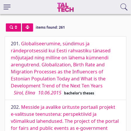
items found: 261
201.
Globaliseerumine, sündimus ja
rändeprotsessid kui Eesti rahvastiku tänased
mõjutajad ning milline on lähema kümnendi
arengutrend. Globalization, Birth Rate and
Migration Processes as the Influencers of
Estonian Population Today and What is the
Development Trend of the Next Ten Years
Sirol, Elina
10.06.2015
bachelor's theses
202.
Messide ja avalike ürituste portaali projekt
e-valitsuse teenustena: perspektiivid ja
võimalikud lahendused. The project of the portal
for fairs and public events as e-government