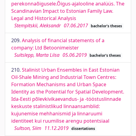
perekonnaõigusele.Õigus-ajalooline analüüs. The
Scandinavian Impact to Estonian Family Law.
Legal and Historical Analysis
Stempitskii, Aleksandr
07.06.2017
bachelor's theses
209.
Analysis of financial statements of a
company: Ltd Betoonimeister
Suitslepp, Marta Liisa
05.06.2019
bachelor's theses
210.
Stalinist Urban Ensembles in East Estonian
Oil-Shale Mining and Industrial Town Centres:
Formation Mechanisms and Urban Space
Identity as the Potential for Spatial Development.
Ida-Eesti põlevkivikaevandus- ja -tööstuslinnade
keskuste stalinistlikud linnaansamblid:
kujunemise mehhanismid ja linnaruumi
identiteet kui ruumilise arengu potentsiaal
Sultson, Siim
11.12.2019
dissertations