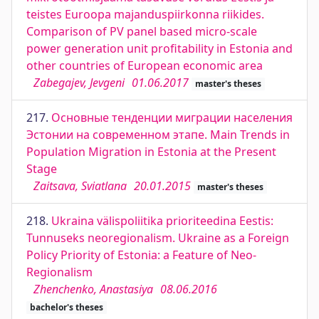
teistes Euroopa majanduspiirkonna riikides.
Comparison of PV panel based micro-scale
power generation unit profitability in Estonia and
other countries of European economic area
Zabegajev, Jevgeni
01.06.2017
master's theses
217.
Основные тенденции миграции населения
Эстонии на современном этапе. Main Trends in
Population Migration in Estonia at the Present
Stage
Zaitsava, Sviatlana
20.01.2015
master's theses
218.
Ukraina välispoliitika prioriteedina Eestis:
Tunnuseks neoregionalism. Ukraine as a Foreign
Policy Priority of Estonia: a Feature of Neo-
Regionalism
Zhenchenko, Anastasiya
08.06.2016
bachelor's theses