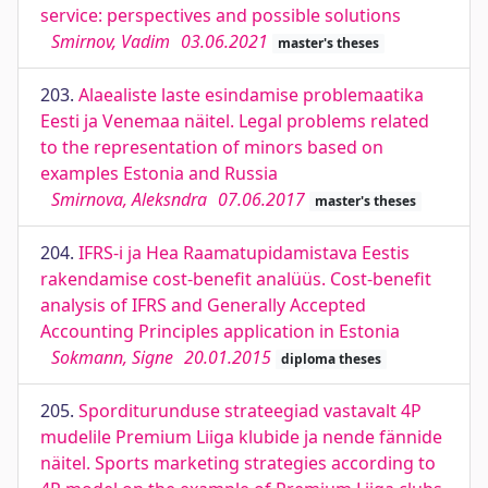
service: perspectives and possible solutions
Smirnov, Vadim
03.06.2021
master's theses
203.
Alaealiste laste esindamise problemaatika
Eesti ja Venemaa näitel. Legal problems related
to the representation of minors based on
examples Estonia and Russia
Smirnova, Aleksndra
07.06.2017
master's theses
204.
IFRS-i ja Hea Raamatupidamistava Eestis
rakendamise cost-benefit analüüs. Cost-benefit
analysis of IFRS and Generally Accepted
Accounting Principles application in Estonia
Sokmann, Signe
20.01.2015
diploma theses
205.
Sporditurunduse strateegiad vastavalt 4P
mudelile Premium Liiga klubide ja nende fännide
näitel. Sports marketing strategies according to