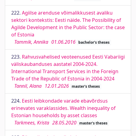
222.
Agiilse arenduse võimalikkusest avaliku
sektori kontekstis: Eesti näide. The Possibility of
Agilde Development in the Public Sector: the case
of Estonia
Tammik, Annika
01.06.2016
bachelor's theses
223.
Rahvusvahelised veoteenused Eesti Vabariigi
väliskaubanduses aastatel 2004-2024.
International Transport Services in the Foreign
Trade of the Republic of Estonia in 2004-2024
Tannil, Alana
12.01.2026
master's theses
224.
Eesti leibkondade varade ebavõrdsus
erinevates varaklassides. Wealth inequality of
Estonian households by asset classes
Tarkmees, Krista
28.05.2020
master's theses