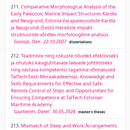
211.
Comparative Morphological Analysis of the
Early Paleozoic Marine Impact Structures Kärdla
and Neugrund, Estonia.Varapaleosoiliste Kärdla
ja Neugrundi (Eesti) mereliste impakt-
struktuuride võrdlev morfoloogiline analüüs
Suuroja, Sten
22.10.2007
dissertations
212.
Teadmiste ning oskuste nõuded efektiivseks
ja ohutuks kaugjuhitavate laevade juhtimiseks
ning vastava kompetentsi tagamise võimalused
TalTech Eesti Mereakadeemias. Knowledge and
Skills Requirements for Effective and Safe
Remote Control of Ships and Opportunities for
Ensuring Competence at TalTech Estonian
Maritime Academy
Suurtamm, Danel
30.05.2024
master's theses
213.
Mismatch of Sleep and Work Arrangements