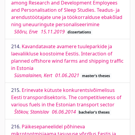
among Research and Development Employees
and Personalisation of Sleep Studies. Teadus- ja
arendustöötajate une ja töökorralduse ebakõlad
ning uneuuringute personaliseerimine
Sõõru, Erve
15.11.2019
dissertations
214.
Kavandatavate avamere tuuleparkide ja
laevaliikluse koostoime Eestis. Interaction of
planned offshore wind farms and shipping traffic
in Estonia
Süsmalainen, Kert
01.06.2021
master's theses
215.
Erinevate kütuste konkurentsivõimelisus
Eesti transpordisektoris. The competitiveness of
various fuels in the Estonian transport sector
Štõkov, Stanislav
06.06.2014
bachelor's theses
216.
Päikesepaneelidel põhineva
mikrotootmisjaama tasuvuse võrdlus Eestis ja