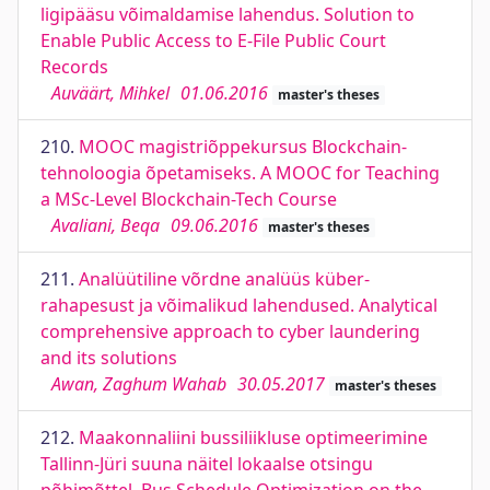
ligipääsu võimaldamise lahendus. Solution to
Enable Public Access to E-File Public Court
Records
Auväärt, Mihkel
01.06.2016
master's theses
210.
MOOC magistriõppekursus Blockchain-
tehnoloogia õpetamiseks. A MOOC for Teaching
a MSc-Level Blockchain-Tech Course
Avaliani, Beqa
09.06.2016
master's theses
211.
Analüütiline võrdne analüüs küber-
rahapesust ja võimalikud lahendused. Analytical
comprehensive approach to cyber laundering
and its solutions
Awan, Zaghum Wahab
30.05.2017
master's theses
212.
Maakonnaliini bussiliikluse optimeerimine
Tallinn-Jüri suuna näitel lokaalse otsingu