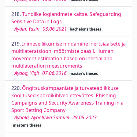
218.
Tundlike logiandmete kaitse. Safeguarding
Sensitive Data in Logs
Aydın, Yasin
03.06.2021
bachelor's theses
219.
Inimese liikumise hindamine inertsiaalsete ja
multilateratsiooni mõõtmiste baasil. Human
movement estimation based on inertial and
multilateration measurements
Aydog, Yigit
07.06.2016
master's theses
220.
Õngitsuskampaaniate ja turvateadlikkuse
koolitused spordikihlveo ettevõttes. Phishing
Campaigns and Security Awareness Training in a
Sport Betting Company
Ayoola, Ayooluwa Samuel
29.05.2023
master's theses