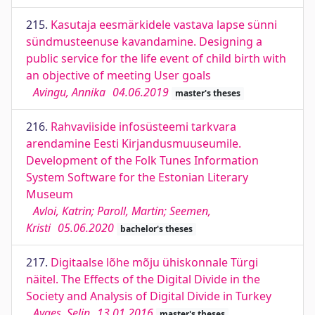
215.
Kasutaja eesmärkidele vastava lapse sünni
sündmusteenuse kavandamine. Designing a
public service for the life event of child birth with
an objective of meeting User goals
Avingu, Annika
04.06.2019
master's theses
216.
Rahvaviiside infosüsteemi tarkvara
arendamine Eesti Kirjandusmuuseumile.
Development of the Folk Tunes Information
System Software for the Estonian Literary
Museum
Avloi, Katrin; Paroll, Martin; Seemen,
Kristi
05.06.2020
bachelor's theses
217.
Digitaalse lõhe mõju ühiskonnale Türgi
näitel. The Effects of the Digital Divide in the
Society and Analysis of Digital Divide in Turkey
Ayaes, Selin
13.01.2016
master's theses