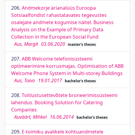
206.
Andmekorje ärianalüüs Euroopa
Sotsiaalfondist rahastatavates tegevustes
osalejate andmete kogumise näitel. Business
Analysis on the Example of Primary Data
Collection in the European Social Fund
Aus, Margit
03.06.2020
master's theses
207.
ABB Welcome telefonisüsteemi
optimeerimine korrusmajas. Optimisation of ABB
Welcome Phone System in Multi-storey Buildings
Aus, Taivo
19.01.2017
bachelor's theses
208.
Toitlustusettevõtete broneerimissüsteemi
lahendus. Booking Solution for Catering
Companies
Auväärt, Mihkel
16.06.2014
bachelor's theses
209.
E-toimiku avalikele kohtuandmetele