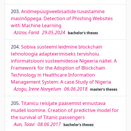
203.
Andmepüügiveebisaitide tuvastamine
masinõppega. Detection of Phishing Websites
with Machine Learning
Azizov, Farid
29.05.2024
bachelor's theses
204.
Sobiva süsteemi leidmine blockchain
tehnoloogia adapteerimiseks tervishoiu
informatsiooni süsteemidesse Nigeeria näitel. A
Framework for the Adoption of Blockchain
Technology in Healthcare Information
Management System: A case Study of Nigeria
Azogu, Irene Nonyelum
06.06.2018
master's theses
205.
Titanicu reisijate pääsemist ennustava
mudeli loomine. Creation of predictive model for
the survival of Titanic passengers
Aun, Taavi
08.06.2017
bachelor's theses