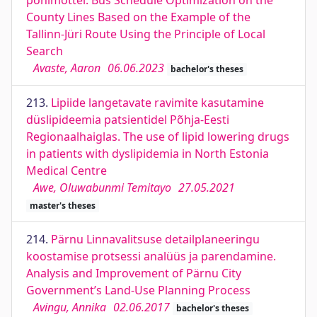
põhimõttel. Bus Schedule Optimization on the
County Lines Based on the Example of the
Tallinn-Jüri Route Using the Principle of Local
Search
Avaste, Aaron
06.06.2023
bachelor's theses
213.
Lipiide langetavate ravimite kasutamine
düslipideemia patsientidel Põhja-Eesti
Regionaalhaiglas. The use of lipid lowering drugs
in patients with dyslipidemia in North Estonia
Medical Centre
Awe, Oluwabunmi Temitayo
27.05.2021
master's theses
214.
Pärnu Linnavalitsuse detailplaneeringu
koostamise protsessi analüüs ja parendamine.
Analysis and Improvement of Pärnu City
Government’s Land-Use Planning Process
Avingu, Annika
02.06.2017
bachelor's theses