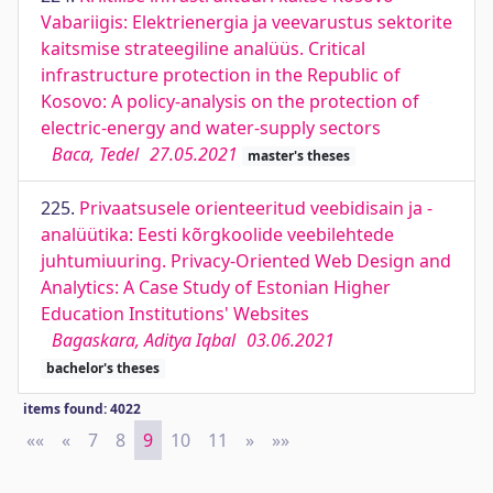
Vabariigis: Elektrienergia ja veevarustus sektorite
kaitsmise strateegiline analüüs. Critical
infrastructure protection in the Republic of
Kosovo: A policy-analysis on the protection of
electric-energy and water-supply sectors
Baca, Tedel
27.05.2021
master's theses
225.
Privaatsusele orienteeritud veebidisain ja -
analüütika: Eesti kõrgkoolide veebilehtede
juhtumiuuring. Privacy-Oriented Web Design and
Analytics: A Case Study of Estonian Higher
Education Institutions' Websites
Bagaskara, Aditya Iqbal
03.06.2021
bachelor's theses
items found: 4022
««
First
«
Previous
7
8
9
10
11
»
Next
»»
Last