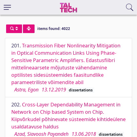
items found: 4022
201.
Transmission Fiber Nonlinearity Mitigation
in Optical Communication Links Using Phase-
Sensitive Parametric Amplifiers. Edastusfiibri
mittelineaarsete mõjutuste vähendamine
optilistes sidesüsteemides faasitundlike
parameetriliste võimendite abil
Astra, Egon
13.12.2019
dissertations
202.
Cross-Layer Dependability Management in
Network on Chip based System on Chip.
Kiipvõrkudel põhinevate süsteemide kihtideülene
usaldatavuse haldus
Azad, Siavoosh Payandeh
13.06.2018
dissertations