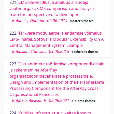
221.
CMS´ide võrdlus ja analüüs arendaja
vaatenurgast. CMS comparison and analysis
from the perspective of a developer
Babinets, Vladimir
09.06.2014
master's theses
222.
Tarkvara modulaarse laiendamise võimalus
CMS-i näitel. Software Modular Extensibility On A
Central Management System Example
Babuškin, Stanislav
09.06.2015
bachelor's theses
223.
Isikuandmete töötlemise komponendi disain
ja rakendamine AfterPay
organisatsioonidevahelistele protsessidele.
Design and Implementation of the Personal Data
Processing Component for the AfterPay Cross-
Organisational Processes
Babõkin, Aleksandr
02.06.2021
diploma theses
224.
Kriitilise infrastruktuuri kaitse Kosovo