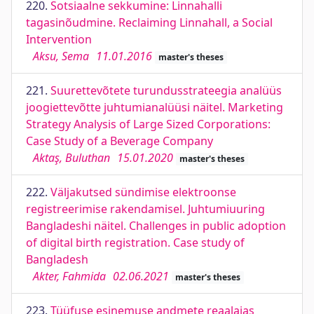
220.
Sotsiaalne sekkumine: Linnahalli
tagasinõudmine. Reclaiming Linnahall, a Social
Intervention
Aksu, Sema
11.01.2016
master's theses
221.
Suurettevõtete turundusstrateegia analüüs
joogiettevõtte juhtumianalüüsi näitel. Marketing
Strategy Analysis of Large Sized Corporations:
Case Study of a Beverage Company
Aktaş, Buluthan
15.01.2020
master's theses
222.
Väljakutsed sündimise elektroonse
registreerimise rakendamisel. Juhtumiuuring
Bangladeshi näitel. Challenges in public adoption
of digital birth registration. Case study of
Bangladesh
Akter, Fahmida
02.06.2021
master's theses
223.
Tüüfuse esinemuse andmete reaalajas