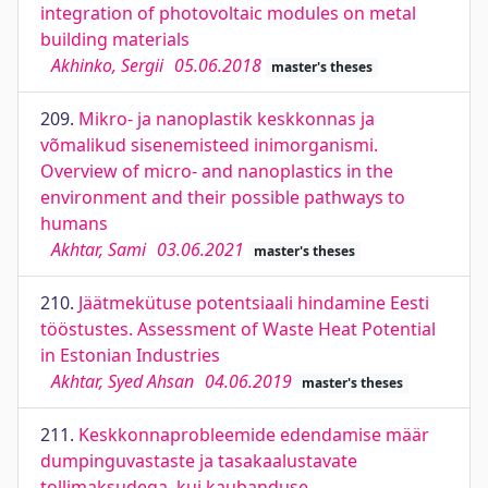
integration of photovoltaic modules on metal
building materials
Akhinko, Sergii
05.06.2018
master's theses
209.
Mikro- ja nanoplastik keskkonnas ja
võmalikud sisenemisteed inimorganismi.
Overview of micro- and nanoplastics in the
environment and their possible pathways to
humans
Akhtar, Sami
03.06.2021
master's theses
210.
Jäätmekütuse potentsiaali hindamine Eesti
tööstustes. Assessment of Waste Heat Potential
in Estonian Industries
Akhtar, Syed Ahsan
04.06.2019
master's theses
211.
Keskkonnaprobleemide edendamise määr
dumpinguvastaste ja tasakaalustavate
tollimaksudega, kui kaubanduse