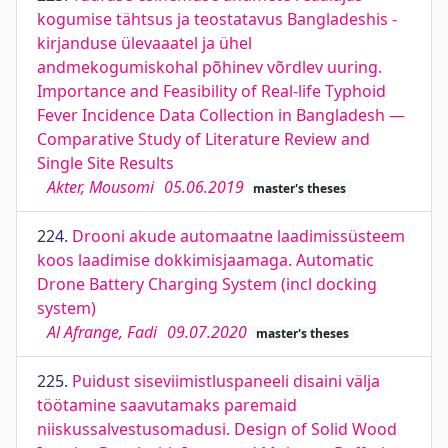
kogumise tähtsus ja teostatavus Bangladeshis -
kirjanduse ülevaaatel ja ühel
andmekogumiskohal põhinev võrdlev uuring.
Importance and Feasibility of Real-life Typhoid
Fever Incidence Data Collection in Bangladesh —
Comparative Study of Literature Review and
Single Site Results
Akter, Mousomi
05.06.2019
master's theses
224.
Drooni akude automaatne laadimissüsteem
koos laadimise dokkimisjaamaga. Automatic
Drone Battery Charging System (incl docking
system)
Al Afrange, Fadi
09.07.2020
master's theses
225.
Puidust siseviimistluspaneeli disaini välja
töötamine saavutamaks paremaid
niiskussalvestusomadusi. Design of Solid Wood