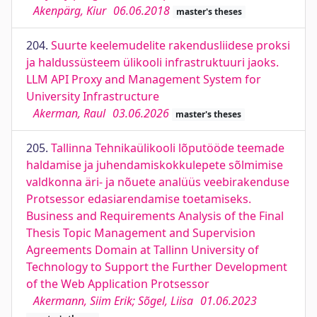
Akenpärg, Kiur
06.06.2018
master's theses
204.
Suurte keelemudelite rakendusliidese proksi
ja haldussüsteem ülikooli infrastruktuuri jaoks.
LLM API Proxy and Management System for
University Infrastructure
Akerman, Raul
03.06.2026
master's theses
205.
Tallinna Tehnikaülikooli lõputööde teemade
haldamise ja juhendamiskokkulepete sõlmimise
valdkonna äri- ja nõuete analüüs veebirakenduse
Protsessor edasiarendamise toetamiseks.
Business and Requirements Analysis of the Final
Thesis Topic Management and Supervision
Agreements Domain at Tallinn University of
Technology to Support the Further Development
of the Web Application Protsessor
Akermann, Siim Erik; Sõgel, Liisa
01.06.2023