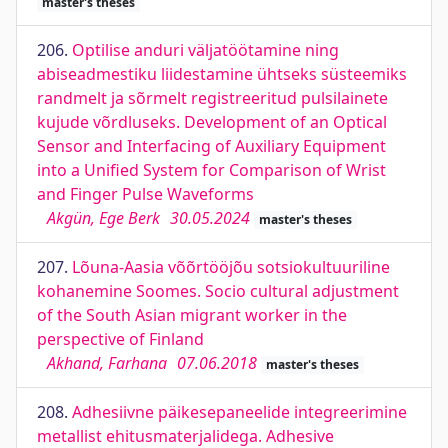
master's theses
206.
Optilise anduri väljatöötamine ning
abiseadmestiku liidestamine ühtseks süsteemiks
randmelt ja sõrmelt registreeritud pulsilainete
kujude võrdluseks. Development of an Optical
Sensor and Interfacing of Auxiliary Equipment
into a Unified System for Comparison of Wrist
and Finger Pulse Waveforms
Akgün, Ege Berk
30.05.2024
master's theses
207.
Lõuna-Aasia võõrtööjõu sotsiokultuuriline
kohanemine Soomes. Socio cultural adjustment
of the South Asian migrant worker in the
perspective of Finland
Akhand, Farhana
07.06.2018
master's theses
208.
Adhesiivne päikesepaneelide integreerimine
metallist ehitusmaterjalidega. Adhesive