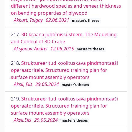
different hardwood species and veneer thickness
on bending properties of plywood
Akkurt, Tolgay
02.06.2021
master's theses
217.
3D kraana juhtimissüsteem. The Modelling
and Control of 3D Crane
Aksjonov, Andrei
12.06.2015
master's theses
218.
Struktureeritud koolituskava pindmontaaži
operaatoritele. Structured training plan for
surface mount assembly operators
Aksli, Elis
29.05.2024
master's theses
219.
Struktureeritud koolituskava pindmontaaši
operaatoritele. Structured training plan for
surface mount assembly operators
Aksli,Elis
29.05.2024
master's theses