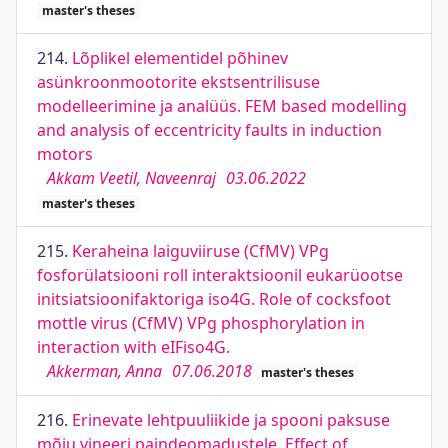
master's theses
214.
Lõplikel elementidel põhinev
asünkroonmootorite ekstsentrilisuse
modelleerimine ja analüüs. FEM based modelling
and analysis of eccentricity faults in induction
motors
Akkam Veetil, Naveenraj
03.06.2022
master's theses
215.
Keraheina laiguviiruse (CfMV) VPg
fosforülatsiooni roll interaktsioonil eukarüootse
initsiatsioonifaktoriga iso4G. Role of cocksfoot
mottle virus (CfMV) VPg phosphorylation in
interaction with eIFiso4G.
Akkerman, Anna
07.06.2018
master's theses
216.
Erinevate lehtpuuliikide ja spooni paksuse
mõju vineeri paindeomadustele. Effect of