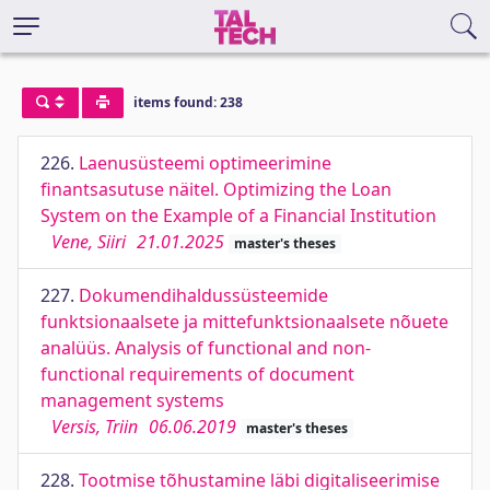
items found: 238
226.
Laenusüsteemi optimeerimine
finantsasutuse näitel. Optimizing the Loan
System on the Example of a Financial Institution
Vene, Siiri
21.01.2025
master's theses
227.
Dokumendihaldussüsteemide
funktsionaalsete ja mittefunktsionaalsete nõuete
analüüs. Analysis of functional and non-
functional requirements of document
management systems
Versis, Triin
06.06.2019
master's theses
228.
Tootmise tõhustamine läbi digitaliseerimise