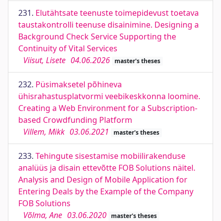
231.
Elutähtsate teenuste toimepidevust toetava
taustakontrolli teenuse disainimine. Designing a
Background Check Service Supporting the
Continuity of Vital Services
Viisut, Lisete
04.06.2026
master's theses
232.
Püsimaksetel põhineva
ühisrahastusplatvormi veebikeskkonna loomine.
Creating a Web Environment for a Subscription-
based Crowdfunding Platform
Villem, Mikk
03.06.2021
master's theses
233.
Tehingute sisestamise mobiilirakenduse
analüüs ja disain ettevõtte FOB Solutions näitel.
Analysis and Design of Mobile Application for
Entering Deals by the Example of the Company
FOB Solutions
Võlma, Ane
03.06.2020
master's theses