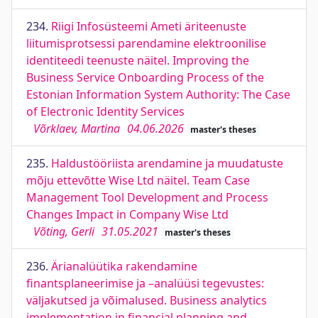
234.
Riigi Infosüsteemi Ameti äriteenuste
liitumisprotsessi parendamine elektroonilise
identiteedi teenuste näitel. Improving the
Business Service Onboarding Process of the
Estonian Information System Authority: The Case
of Electronic Identity Services
Võrklaev, Martina
04.06.2026
master's theses
235.
Haldustööriista arendamine ja muudatuste
mõju ettevõtte Wise Ltd näitel. Team Case
Management Tool Development and Process
Changes Impact in Company Wise Ltd
Võting, Gerli
31.05.2021
master's theses
236.
Ärianalüütika rakendamine
finantsplaneerimise ja –analüüsi tegevustes:
väljakutsed ja võimalused. Business analytics
implementation in financial planning and