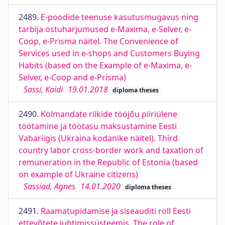
2489.
E-poodide teenuse kasutusmugavus ning
tarbija ostuharjumused e-Maxima, e-Selver, e-
Coop, e-Prisma näitel. The Convenience of
Services used in e-shops and Customers Buying
Habits (based on the Example of e-Maxima, e-
Selver, e-Coop and e-Prisma)
Sassi, Kaidi
19.01.2018
diploma theses
2490.
Kolmandate riikide tööjõu piiriülene
töötamine ja töötasu maksustamine Eesti
Vabariigis (Ukraina kodanike näitel). Third
country labor cross-border work and taxation of
remuneration in the Republic of Estonia (based
on example of Ukraine citizens)
Sassiad, Agnes
14.01.2020
diploma theses
2491.
Raamatupidamise ja siseauditi roll Eesti
ettevõtete juhtimissüsteemis. The role of