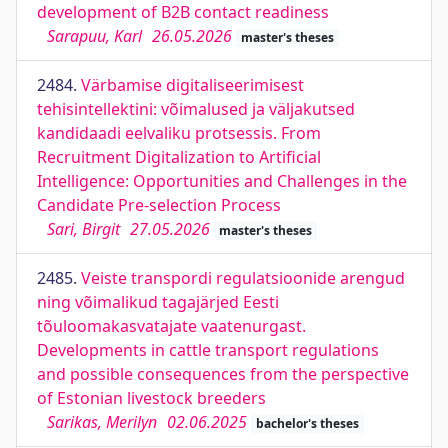
development of B2B contact readiness
Sarapuu, Karl
26.05.2026
master's theses
2484.
Värbamise digitaliseerimisest
tehisintellektini: võimalused ja väljakutsed
kandidaadi eelvaliku protsessis. From
Recruitment Digitalization to Artificial
Intelligence: Opportunities and Challenges in the
Candidate Pre-selection Process
Sari, Birgit
27.05.2026
master's theses
2485.
Veiste transpordi regulatsioonide arengud
ning võimalikud tagajärjed Eesti
tõuloomakasvatajate vaatenurgast.
Developments in cattle transport regulations
and possible consequences from the perspective
of Estonian livestock breeders
Sarikas, Merilyn
02.06.2025
bachelor's theses