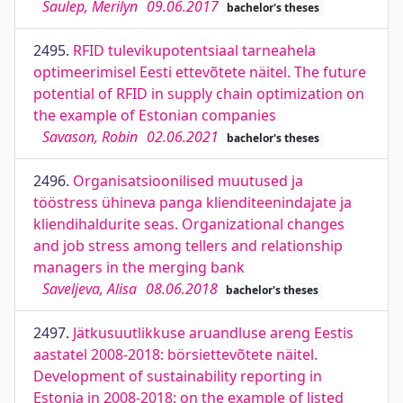
Saulep, Merilyn
09.06.2017
bachelor's theses
2495.
RFID tulevikupotentsiaal tarneahela
optimeerimisel Eesti ettevõtete näitel. The future
potential of RFID in supply chain optimization on
the example of Estonian companies
Savason, Robin
02.06.2021
bachelor's theses
2496.
Organisatsioonilised muutused ja
tööstress ühineva panga klienditeenindajate ja
kliendihaldurite seas. Organizational changes
and job stress among tellers and relationship
managers in the merging bank
Saveljeva, Alisa
08.06.2018
bachelor's theses
2497.
Jätkusuutlikkuse aruandluse areng Eestis
aastatel 2008-2018: börsiettevõtete näitel.
Development of sustainability reporting in
Estonia in 2008-2018: on the example of listed