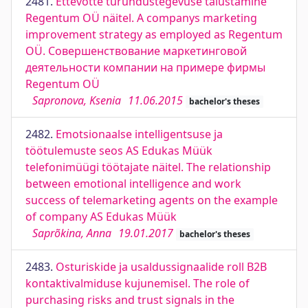
2481.
Ettevõtte turundustegevuse täiustamine
Regentum OÜ näitel. A companys marketing
improvement strategy as employed as Regentum
OÜ. Совершенствование маркетинговой
деятельности компании на примере фирмы
Regentum OÜ
Sapronova, Ksenia
11.06.2015
bachelor's theses
2482.
Emotsionaalse intelligentsuse ja
töötulemuste seos AS Edukas Müük
telefonimüügi töötajate näitel. The relationship
between emotional intelligence and work
success of telemarketing agents on the example
of company AS Edukas Müük
Saprõkina, Anna
19.01.2017
bachelor's theses
2483.
Osturiskide ja usaldussignaalide roll B2B
kontaktivalmiduse kujunemisel. The role of
purchasing risks and trust signals in the