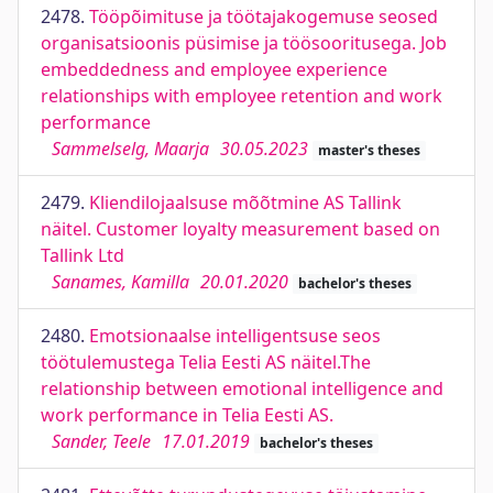
2478.
Tööpõimituse ja töötajakogemuse seosed
organisatsioonis püsimise ja töösooritusega. Job
embeddedness and employee experience
relationships with employee retention and work
performance
Sammelselg, Maarja
30.05.2023
master's theses
2479.
Kliendilojaalsuse mõõtmine AS Tallink
näitel. Customer loyalty measurement based on
Tallink Ltd
Sanames, Kamilla
20.01.2020
bachelor's theses
2480.
Emotsionaalse intelligentsuse seos
töötulemustega Telia Eesti AS näitel.The
relationship between emotional intelligence and
work performance in Telia Eesti AS.
Sander, Teele
17.01.2019
bachelor's theses