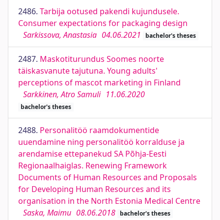
2486.
Tarbija ootused pakendi kujundusele.
Consumer expectations for packaging design
Sarkissova, Anastasia
04.06.2021
bachelor's theses
2487.
Maskotiturundus Soomes noorte
täiskasvanute tajutuna. Young adults'
perceptions of mascot marketing in Finland
Sarkkinen, Atro Samuli
11.06.2020
bachelor's theses
2488.
Personalitöö raamdokumentide
uuendamine ning personalitöö korralduse ja
arendamise ettepanekud SA Põhja-Eesti
Regionaalhaiglas. Renewing Framework
Documents of Human Resources and Proposals
for Developing Human Resources and its
organisation in the North Estonia Medical Centre
Saska, Maimu
08.06.2018
bachelor's theses