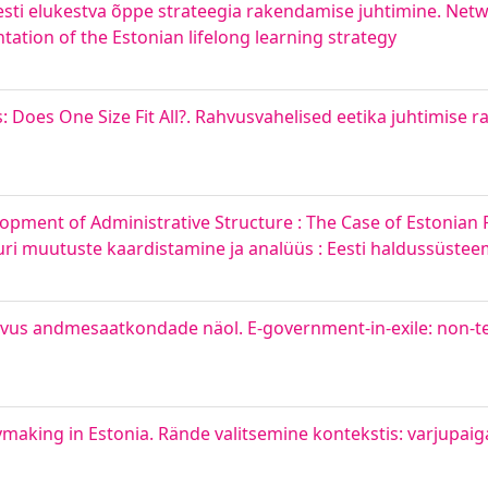
esti elukestva õppe strateegia rakendamise juhtimine. Net
tation of the Estonian lifelong learning strategy
Does One Size Fit All?. Rahvusvahelised eetika juhtimise r
ment of Administrative Structure : The Case of Estonian P
uri muutuste kaardistamine ja analüüs : Eesti haldussüste
epidevus andmesaatkondade näol. E-government-in-exile: non-te
making in Estonia. Rände valitsemine kontekstis: varjupaig