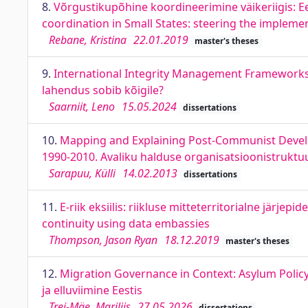
8.
Võrgustikupõhine koordineerimine väikeriigis: E
coordination in Small States: steering the implemen
Rebane, Kristina
22.01.2019
master's theses
9.
International Integrity Management Frameworks: 
lahendus sobib kõigile?
Saarniit, Leno
15.05.2024
dissertations
10.
Mapping and Explaining Post-Communist Develop
1990-2010. Avaliku halduse organisatsioonistruktu
Sarapuu, Külli
14.02.2013
dissertations
11.
E-riik eksiilis: riikluse mitteterritorialne järj
continuity using data embassies
Thompson, Jason Ryan
18.12.2019
master's theses
12.
Migration Governance in Context: Asylum Policy
ja elluviimine Eestis
Trei-Mäe, Mariliis
27.05.2026
dissertations