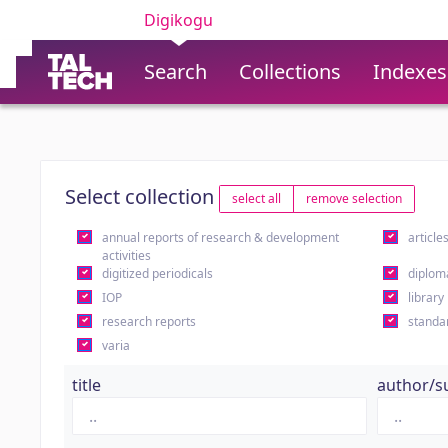
Digikogu
Search
Collections
Indexes
Select collection
select all
remove selection
annual reports of research & development
article
activities
digitized periodicals
diplom
IOP
library
research reports
standa
varia
title
author/s