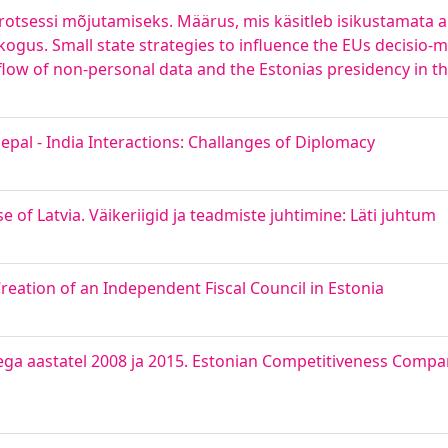
protsessi mõjutamiseks. Määrus, mis käsitleb isikustamata 
kogus. Small state strategies to influence the EUs decisio-
flow of non-personal data and the Estonias presidency in 
Nepal - India Interactions: Challanges of Diplomacy
of Latvia. Väikeriigid ja teadmiste juhtimine: Läti juhtum
eation of an Independent Fiscal Council in Estonia
ega aastatel 2008 ja 2015. Estonian Competitiveness Compa