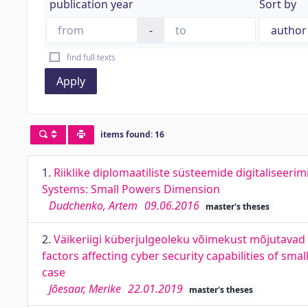
publication year
Sort by
-
find full texts
Apply
items found: 16
1.
Riiklike diplomaatiliste süsteemide digitaliseeri
Systems: Small Powers Dimension
Dudchenko, Artem
09.06.2016
master's theses
2.
Väikeriigi küberjulgeoleku võimekust mõjutavad 
factors affecting cyber security capabilities of sma
case
Jõesaar, Merike
22.01.2019
master's theses