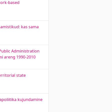
work-based
aamistikud: kas sama
ublic Administration
emi areng 1990-2010
rritorial state
apoliitika kujundamine