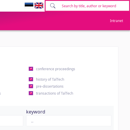
Intranet
conference proceedings
history of TalTech
pre-dissertations
s
transactions of TalTech
keyword