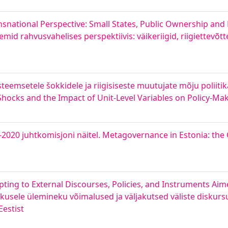
snational Perspective: Small States, Public Ownership and 
id rahvusvahelises perspektiivis: väikeriigid, riigiettevõtt
steemsetele šokkidele ja riigisiseste muutujate mõju poliit
Shocks and the Impact of Unit-Level Variables on Policy-Ma
020 juhtkomisjoni näitel. Metagovernance in Estonia: the 
ing to External Discourses, Policies, and Instruments Aime
kusele ülemineku võimalused ja väljakutsed väliste diskursus
estist