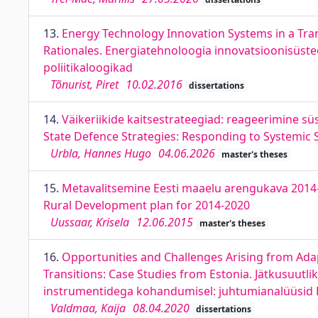
13.
Energy Technology Innovation Systems in a Tran
Rationales. Energiatehnoloogia innovatsioonisüsteem
poliitikaloogikad
Tõnurist, Piret
10.02.2016
dissertations
14.
Väikeriikide kaitsestrateegiad: reageerimine sü
State Defence Strategies: Responding to Systemic 
Urbla, Hannes Hugo
04.06.2026
master's theses
15.
Metavalitsemine Eesti maaelu arengukava 2014-2
Rural Development plan for 2014-2020
Uussaar, Krisela
12.06.2015
master's theses
16.
Opportunities and Challenges Arising from Adapt
Transitions: Case Studies from Estonia. Jätkusuutlik
instrumentidega kohandumisel: juhtumianalüüsid E
Valdmaa, Kaija
08.04.2020
dissertations