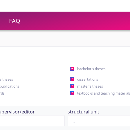
FAQ
s
bachelor's theses
a theses
dissertations
 publications
master's theses
rds
textbooks and teaching material
upervisor/editor
structural unit