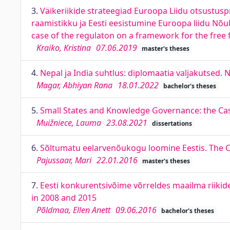
3.
Väikeriikide strateegiad Euroopa Liidu otsustus
raamistikku ja Eesti eesistumine Euroopa liidu Nõu
case of the regulaton on a framework for the free 
Kraiko, Kristina
07.06.2019
master's theses
4.
Nepal ja India suhtlus: diplomaatia valjakutsed. 
Magar, Abhiyan Rana
18.01.2022
bachelor's theses
5.
Small States and Knowledge Governance: the Case 
Muižniece, Lauma
23.08.2021
dissertations
6.
Sõltumatu eelarvenõukogu loomine Eestis. The Cr
Pajussaar, Mari
22.01.2016
master's theses
7.
Eesti konkurentsivõime võrreldes maailma riikid
in 2008 and 2015
Põldmaa, Ellen Anett
09.06.2016
bachelor's theses