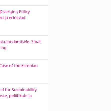
Diverging Policy
ed ja erinevad
ikakujundamisele. Small
king
Case of the Estonian
d for Sustainability
te, poliitikate ja