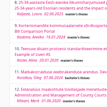
8.
25-34-aastaste Eesti elanike liikumisharjumused j
25-34-years-old Esonian residents and the impact of
Kaljaste, Loora
02.06.2025
master's theses
9.
Korteriomandite kommunaalarvete võrdlusportaal
Bill Comparison Portal
Kaskma, Annika
16.01.2024
master's theses
10.
Teenuse disaini protsessi standardiseerimine et
Example of Liven AS
Kester, Alina
20.01.2020
master's theses
11.
Matkakorralduse veebirakenduse arendus. Deve
Korotkov, Oleg
07.06.2024
bachelor's theses
12.
Eelanalüüs maakohtute tsiviilasjade menetluste
Administration and Management of County Courts C
Kõlvart, Merit
01.06.2020
master's theses