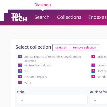
Digikogu
Search
Collections
Indexes
Select collection
select all
remove selection
annual reports of research & development
article
activities
digitized periodicals
diplom
IOP
library
research reports
standa
varia
title
author/s