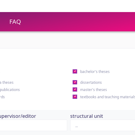
FAQ
s
bachelor's theses
a theses
dissertations
 publications
master's theses
rds
textbooks and teaching material
upervisor/editor
structural unit