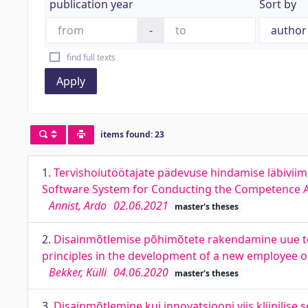
publication year
Sort by
-
find full texts
Apply
items found: 23
1.
Tervishoiutöötajate pädevuse hindamise läbiviim
Software System for Conducting the Competence A
Annist, Ardo
02.06.2021
master's theses
2.
Disainmõtlemise põhimõtete rakendamine uue tö
principles in the development of a new employe
Bekker, Külli
04.06.2020
master's theses
3.
Disainmõtlemine kui innovatsiooni viis kliinilise