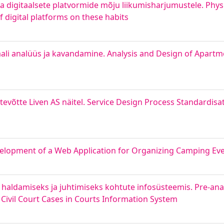
a digitaalsete platvormide mõju liikumisharjumustele. Physic
 digital platforms on these habits
i analüüs ja kavandamine. Analysis and Design of Apartme
tevõtte Liven AS näitel. Service Design Process Standardisa
lopment of a Web Application for Organizing Camping Ev
 haldamiseks ja juhtimiseks kohtute infosüsteemis. Pre-anal
ivil Court Cases in Courts Information System