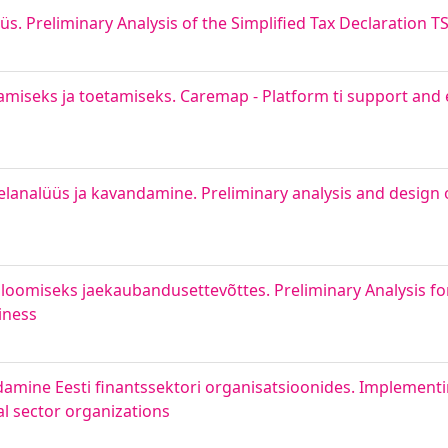
s. Preliminary Analysis of the Simplified Tax Declaration T
miseks ja toetamiseks. Caremap - Platform ti support an
lanalüüs ja kavandamine. Preliminary analysis and design 
 loomiseks jaekaubandusettevõttes. Preliminary Analysis f
iness
amine Eesti finantssektori organisatsioonides. Implement
al sector organizations