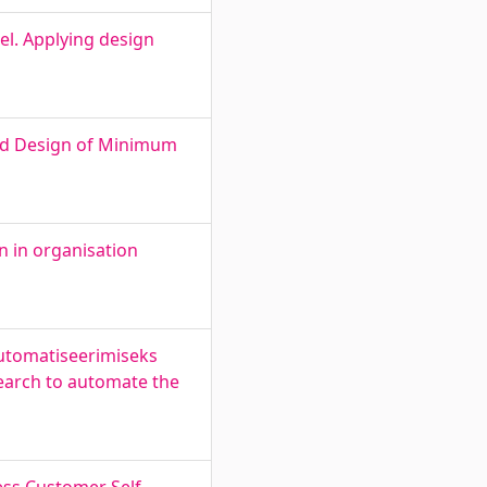
l. Applying design
and Design of Minimum
 in organisation
automatiseerimiseks
search to automate the