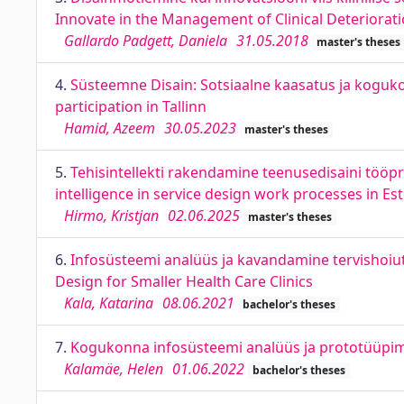
Innovate in the Management of Clinical Deteriorat
Gallardo Padgett, Daniela
31.05.2018
master's theses
4.
Süsteemne Disain: Sotsiaalne kaasatus ja koguko
participation in Tallinn
Hamid, Azeem
30.05.2023
master's theses
5.
Tehisintellekti rakendamine teenusedisaini tööprot
intelligence in service design work processes in Es
Hirmo, Kristjan
02.06.2025
master's theses
6.
Infosüsteemi analüüs ja kavandamine tervishoiut
Design for Smaller Health Care Clinics
Kala, Katarina
08.06.2021
bachelor's theses
7.
Kogukonna infosüsteemi analüüs ja prototüüpim
Kalamäe, Helen
01.06.2022
bachelor's theses