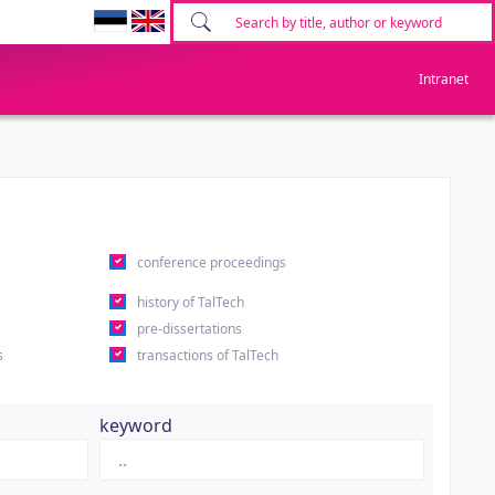
Intranet
conference proceedings
history of TalTech
pre-dissertations
s
transactions of TalTech
keyword