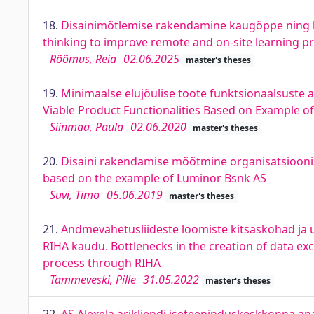
18.
Disainimõtlemise rakendamine kaugõppe ning ko
thinking to improve remote and on-site learning p
Rõõmus, Reia
02.06.2025
master's theses
19.
Minimaalse elujõulise toote funktsionaalsuste 
Viable Product Functionalities Based on Example o
Siinmaa, Paula
02.06.2020
master's theses
20.
Disaini rakendamise mõõtmine organisatsioonis
based on the example of Luminor Bsnk AS
Suvi, Timo
05.06.2019
master's theses
21.
Andmevahetusliideste loomiste kitsaskohad ja 
RIHA kaudu. Bottlenecks in the creation of data ex
process through RIHA
Tammeveski, Pille
31.05.2022
master's theses