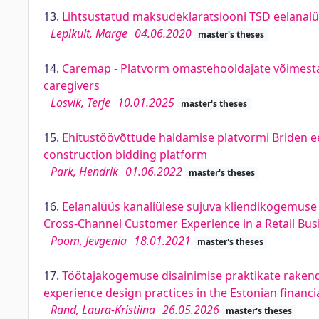
13.
Lihtsustatud maksudeklaratsiooni TSD eelanalüü
Lepikult, Marge
04.06.2020
master's theses
14.
Caremap - Platvorm omastehooldajate võimesta
caregivers
Losvik, Terje
10.01.2025
master's theses
15.
Ehitustöövõttude haldamise platvormi Briden ee
construction bidding platform
Park, Hendrik
01.06.2022
master's theses
16.
Eelanalüüs kanaliülese sujuva kliendikogemuse
Cross-Channel Customer Experience in a Retail Bus
Poom, Jevgenia
18.01.2021
master's theses
17.
Töötajakogemuse disainimise praktikate rakend
experience design practices in the Estonian financi
Rand, Laura-Kristiina
26.05.2026
master's theses