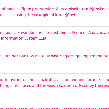
hapealse õppe protsesside täiustamiseks kood/Jõhvi näite
rocesses using the example of kood/Jõhvi
analüüs ja kavandamine infosüsteem LEIA näitel. Analysis 
f Information System LEIA
 Luminor Bank AS näitel. Measuring design implementation
uurimustöö tulemusel pakutav visioonlahendus protsessi 
change interfaces and the vision solution offered by the re