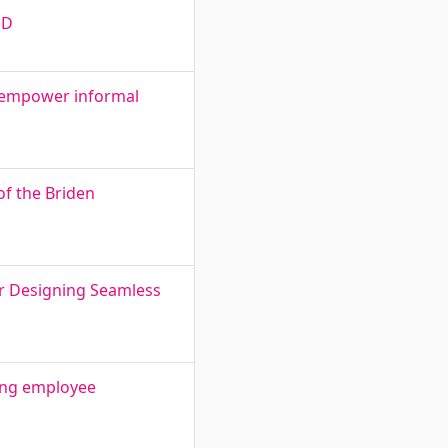
SD
d empower informal
of the Briden
or Designing Seamless
ing employee