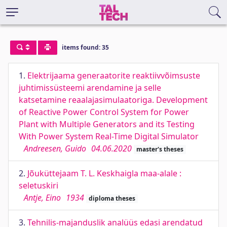
items found: 35
1.
Elektrijaama generaatorite reaktiivvõimsuste
juhtimissüsteemi arendamine ja selle
katsetamine reaalajasimulaatoriga. Development
of Reactive Power Control System for Power
Plant with Multiple Generators and its Testing
With Power System Real-Time Digital Simulator
Andreesen, Guido
04.06.2020
master's theses
2.
Jõuküttejaam T. L. Keskhaigla maa-alale :
seletuskiri
Antje, Eino
1934
diploma theses
3.
Tehnilis-majanduslik analüüs edasi arendatud