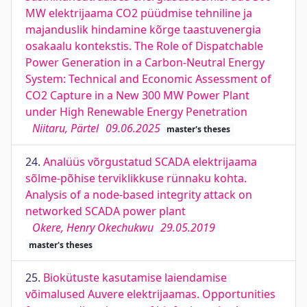
MW elektrijaama CO2 püüdmise tehniline ja
majanduslik hindamine kõrge taastuvenergia
osakaalu kontekstis. The Role of Dispatchable
Power Generation in a Carbon-Neutral Energy
System: Technical and Economic Assessment of
CO2 Capture in a New 300 MW Power Plant
under High Renewable Energy Penetration
Niitaru, Pärtel
09.06.2025
master's theses
24.
Analüüs võrgustatud SCADA elektrijaama
sõlme-põhise terviklikkuse rünnaku kohta.
Analysis of a node-based integrity attack on
networked SCADA power plant
Okere, Henry Okechukwu
29.05.2019
master's theses
25.
Biokütuste kasutamise laiendamise
võimalused Auvere elektrijaamas. Opportunities