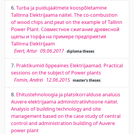
6.
Turba ja puidujäätmete koospõletamine
Tallinna Elektrijaama näitel. The co-combustion
of wood chips and peat on the example of Tallinn
Power Plant. Совместное сжигание древесной
щепы и торфа на примере предприятия
Tallinna Elektrijaam
Evert, Artur
09.06.2017
diploma theses
7.
Praktikumid õppeaines Elektrijaamad. Practical
sessions on the subject of Power plants
Fomin, Andrei
12.06.2015
master's theses
8.
Ehitustehnoloogia ja platsikorralduse analüüs
Auvere elektrijaama administratiivhoone näitel.
Analysis of building technology and site
management based on the case study of central
control and administration building of Auvere
power plant