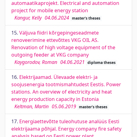
automaatikaprojekt. Electrical and automation
project for mobile energy station
Kangur, Kelly
04.06.2024
master's theses
15.
Väljuva fiidri kõrgepingeseadmete
renoveerimine ettevõttes VKG OIL AS.
Renovation of high voltage equipment of the
outgoing feeder at VKG company
Kaygorodov, Roman
04.06.2021
diploma theses
16.
Elektrijaamad. Ülevaade elektri- ja
soojusenergia tootmismahtudest Eestis. Power
stations. An overview of electricity and heat
energy production capacity in Estonia
Keltman, Martin
05.06.2019
master's theses
17.
Energiaettevõtte tuleohutuse analüüs Eesti
elektrijaama põhjal. Energy company fire safety
analysis based on Eesti power plant