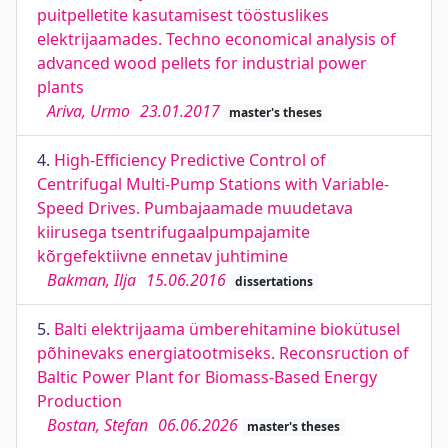
puitpelletite kasutamisest tööstuslikes
elektrijaamades. Techno economical analysis of
advanced wood pellets for industrial power
plants
Ariva, Urmo
23.01.2017
master's theses
4.
High-Efficiency Predictive Control of
Centrifugal Multi-Pump Stations with Variable-
Speed Drives. Pumbajaamade muudetava
kiirusega tsentrifugaalpumpajamite
kõrgefektiivne ennetav juhtimine
Bakman, Ilja
15.06.2016
dissertations
5.
Balti elektrijaama ümberehitamine biokütusel
põhinevaks energiatootmiseks. Reconsruction of
Baltic Power Plant for Biomass-Based Energy
Production
Bostan, Stefan
06.06.2026
master's theses