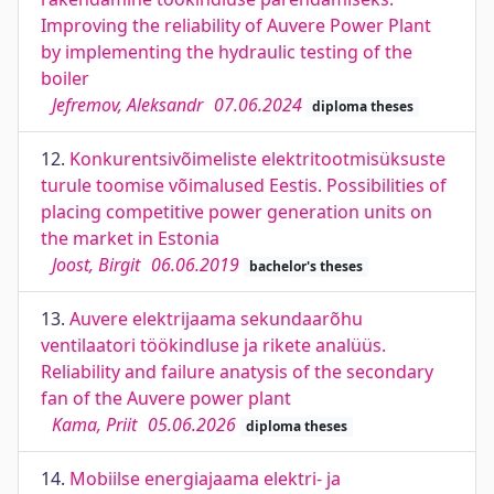
Improving the reliability of Auvere Power Plant
by implementing the hydraulic testing of the
boiler
Jefremov, Aleksandr
07.06.2024
diploma theses
12.
Konkurentsivõimeliste elektritootmisüksuste
turule toomise võimalused Eestis. Possibilities of
placing competitive power generation units on
the market in Estonia
Joost, Birgit
06.06.2019
bachelor's theses
13.
Auvere elektrijaama sekundaarõhu
ventilaatori töökindluse ja rikete analüüs.
Reliability and failure anatysis of the secondary
fan of the Auvere power plant
Kama, Priit
05.06.2026
diploma theses
14.
Mobiilse energiajaama elektri- ja