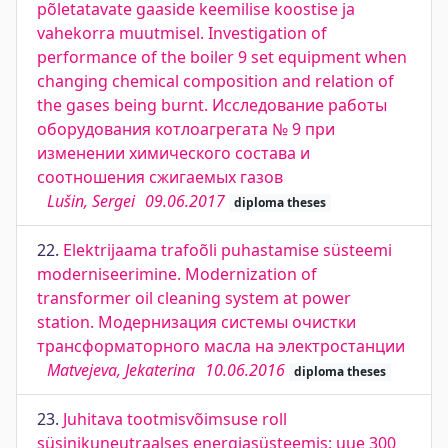
põletatavate gaaside keemilise koostise ja
vahekorra muutmisel. Investigation of
performance of the boiler 9 set equipment when
changing chemical composition and relation of
the gases being burnt. Исследование работы
оборудования котлоагрегата № 9 при
изменении химического состава и
соотношения сжигаемых газов
Lušin, Sergei
09.06.2017
diploma theses
22.
Elektrijaama trafoõli puhastamise süsteemi
moderniseerimine. Modernization of
transformer oil cleaning system at power
station. Модернизация системы очистки
трансформаторного масла на электростанции
Matvejeva, Jekaterina
10.06.2016
diploma theses
23.
Juhitava tootmisvõimsuse roll
süsinikuneutraalses energiasüsteemis: uue 300