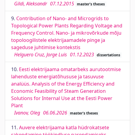
Gildi, Aleksandr
07.12.2015
master's theses
9.
Contribution of Nano- and Microgrids to
Topological Power Plants Regarding Voltage and
Frequency Control. Nano- ja mikrovõrkude mõju
topoloogilistele elektrijaamadele pinge ja
sageduse juhtimise kontekstis
Helguero Cruz, Jorge Luis
01.12.2023
dissertations
10.
Eesti elektrijaama omatarbeks aurutootmise
lahenduste energiatõhususe ja tasuvuse
analüüs. Analysis of the Energy Efficienсy and
Economic Feasibility of Steam Generation
Solutions for Internal Use at the Eesti Power
Plant
Ivanov, Oleg
06.06.2026
master's theses
11.
Auvere elektrijaama katla hüdrokatsete
rakendamine töökindluse parendamiseks.