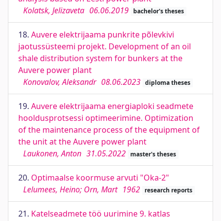
Kolatsk, Jelizaveta
06.06.2019
bachelor's theses
18.
Auvere elektrijaama punkrite põlevkivi
jaotussüsteemi projekt. Development of an oil
shale distribution system for bunkers at the
Auvere power plant
Konovalov, Aleksandr
08.06.2023
diploma theses
19.
Auvere elektrijaama energiaploki seadmete
hooldusprotsessi optimeerimine. Optimization
of the maintenance process of the equipment of
the unit at the Auvere power plant
Laukonen, Anton
31.05.2022
master's theses
20.
Optimaalse koormuse arvuti "Oka-2"
Lelumees, Heino; Orn, Mart
1962
research reports
21.
Katelseadmete töö uurimine 9. katlas