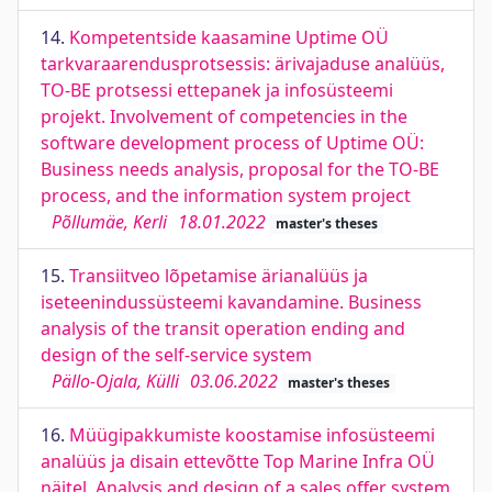
14.
Kompetentside kaasamine Uptime OÜ
tarkvaraarendusprotsessis: ärivajaduse analüüs,
TO-BE protsessi ettepanek ja infosüsteemi
projekt. Involvement of competencies in the
software development process of Uptime OÜ:
Business needs analysis, proposal for the TO-BE
process, and the information system project
Põllumäe, Kerli
18.01.2022
master's theses
15.
Transiitveo lõpetamise ärianalüüs ja
iseteenindussüsteemi kavandamine. Business
analysis of the transit operation ending and
design of the self-service system
Pällo-Ojala, Külli
03.06.2022
master's theses
16.
Müügipakkumiste koostamise infosüsteemi
analüüs ja disain ettevõtte Top Marine Infra OÜ
näitel. Analysis and design of a sales offer system