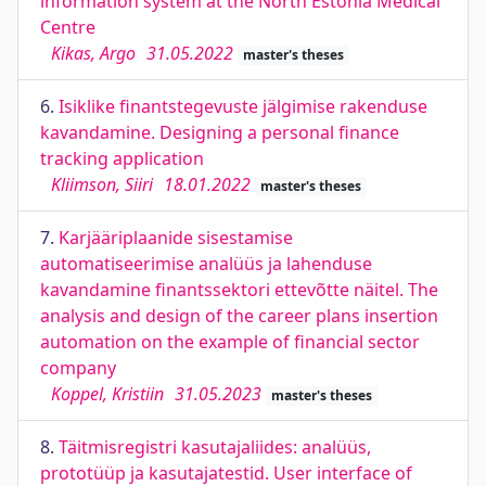
information system at the North Estonia Medical
Centre
Kikas, Argo
31.05.2022
master's theses
6.
Isiklike finantstegevuste jälgimise rakenduse
kavandamine. Designing a personal finance
tracking application
Kliimson, Siiri
18.01.2022
master's theses
7.
Karjääriplaanide sisestamise
automatiseerimise analüüs ja lahenduse
kavandamine finantssektori ettevõtte näitel. The
analysis and design of the career plans insertion
automation on the example of financial sector
company
Koppel, Kristiin
31.05.2023
master's theses
8.
Täitmisregistri kasutajaliides: analüüs,
prototüüp ja kasutajatestid. User interface of