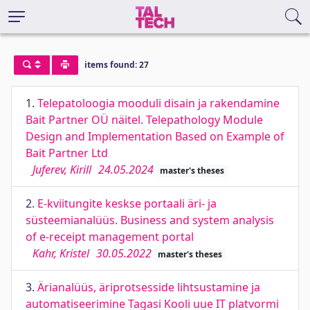
items found: 27
1.
Telepatoloogia mooduli disain ja rakendamine
Bait Partner OÜ näitel. Telepathology Module
Design and Implementation Based on Example of
Bait Partner Ltd
Juferev, Kirill
24.05.2024
master's theses
2.
E-kviitungite keskse portaali äri- ja
süsteemianalüüs. Business and system analysis
of e-receipt management portal
Kahr, Kristel
30.05.2022
master's theses
3.
Ärianalüüs, äriprotsesside lihtsustamine ja
automatiseerimine Tagasi Kooli uue IT platvormi