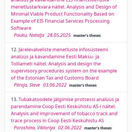
menetlustarkvara näitel. Analysis and Design of
Minimal Viable Product Functionality Based on
Example of EIS Financial Services Processing
Software
Pauku, Natalja
28.05.2025
master's theses
12.
Järelevalveliste menetluste infosüsteemi
analüüs ja kavandamine Eesti Maksu- ja
Tolliameti näitel. Analysis and design the
supervisory procedures system on the example
of the Estonian Tax and Customs Board
Piiroja, Steve
03.06.2022
master's theses
13.
Tubakatoodete jälgimise protsessi analüüs ja
parendamine Coop Eesti Keskühistu AS-i näitel.
Analysis and improvement of tobacco track and
trace process in Coop Eesti Keskühistu AS
Poroshina, Viktoriya
02.06.2022
master's theses