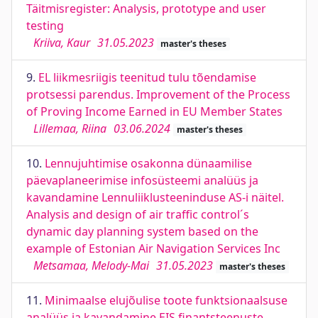
Täitmisregister: Analysis, prototype and user
testing
Kriiva, Kaur
31.05.2023
master's theses
9.
EL liikmesriigis teenitud tulu tõendamise
protsessi parendus. Improvement of the Process
of Proving Income Earned in EU Member States
Lillemaa, Riina
03.06.2024
master's theses
10.
Lennujuhtimise osakonna dünaamilise
päevaplaneerimise infosüsteemi analüüs ja
kavandamine Lennuliiklusteeninduse AS-i näitel.
Analysis and design of air traffic control´s
dynamic day planning system based on the
example of Estonian Air Navigation Services Inc
Metsamaa, Melody-Mai
31.05.2023
master's theses
11.
Minimaalse elujõulise toote funktsionaalsuse
analüüs ja kavandamine EIS finantsteenuste