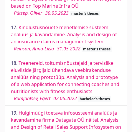
based on Top Marine Infra OÜ
Pütsep, Oliver
30.05.2023
master's theses
17.
Kindlustusnõuete menetlemise süsteemi
analüüs ja kavandamine. Analysis and design of
an insurance claims management system
Reinson, Anna-Liisa
31.05.2022
master's theses
18.
Treenereid, toitumisnõustajaid ja tervislike
eluviiside järgijaid ühendava veebirakenduse
analüüs ning prototüüp. Analysis and prototype
of a web application for connecting coaches and
nutritionists with fitness enthusiasts
Rumjantsev, Egert
02.06.2022
bachelor's theses
19.
Hulgimüügi toetava infosüsteemi analüüs ja
kavandamine firma Datagate OÜ näitel. Analysis
and Design of Retail Sales Support Infosystem on