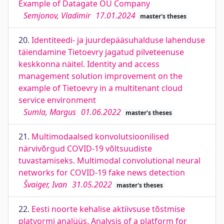
Example of Datagate OÜ Company
Semjonov, Vladimir
17.01.2024
master's theses
20.
Identiteedi- ja juurdepääsuhalduse lahenduse
täiendamine Tietoevry jagatud pilveteenuse
keskkonna näitel. Identity and access
management solution improvement on the
example of Tietoevry in a multitenant cloud
service environment
Sumla, Margus
01.06.2022
master's theses
21.
Multimodaalsed konvolutsioonilised
närvivõrgud COVID-19 võltsuudiste
tuvastamiseks. Multimodal convolutional neural
networks for COVID-19 fake news detection
Švaiger, Ivan
31.05.2022
master's theses
22.
Eesti noorte kehalise aktiivsuse tõstmise
platvormi analüüs. Analysis of a platform for