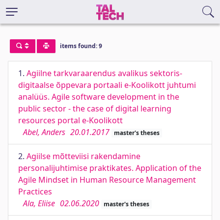
items found: 9
1.
Agiilne tarkvaraarendus avalikus sektoris-
digitaalse õppevara portaali e-Koolikott juhtumi
analüüs. Agile software development in the
public sector - the case of digital learning
resources portal e-Koolikott
Abel, Anders
20.01.2017
master's theses
2.
Agiilse mõtteviisi rakendamine
personalijuhtimise praktikates. Application of the
Agile Mindset in Human Resource Management
Practices
Ala, Eliise
02.06.2020
master's theses