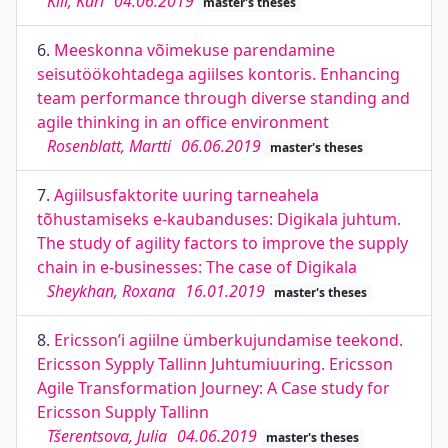
Kiil, Karl
04.06.2019
master's theses
6.
Meeskonna võimekuse parendamine
seisutöökohtadega agiilses kontoris. Enhancing
team performance through diverse standing and
agile thinking in an office environment
Rosenblatt, Martti
06.06.2019
master's theses
7.
Agiilsusfaktorite uuring tarneahela
tõhustamiseks e-kaubanduses: Digikala juhtum.
The study of agility factors to improve the supply
chain in e-businesses: The case of Digikala
Sheykhan, Roxana
16.01.2019
master's theses
8.
Ericsson’i agiilne ümberkujundamise teekond.
Ericsson Sypply Tallinn Juhtumiuuring. Ericsson
Agile Transformation Journey: A Case study for
Ericsson Supply Tallinn
Tšerentsova, Julia
04.06.2019
master's theses