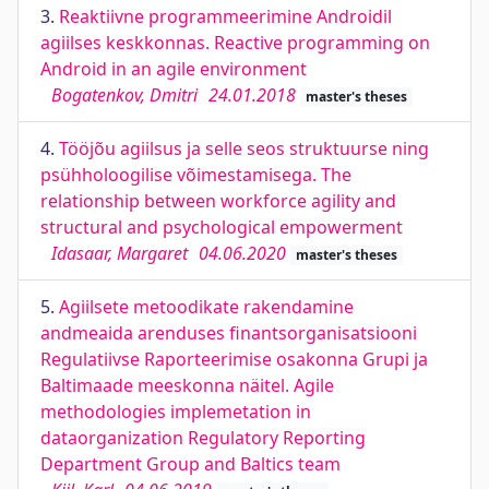
3.
Reaktiivne programmeerimine Androidil
agiilses keskkonnas. Reactive programming on
Android in an agile environment
Bogatenkov, Dmitri
24.01.2018
master's theses
4.
Tööjõu agiilsus ja selle seos struktuurse ning
psühholoogilise võimestamisega. The
relationship between workforce agility and
structural and psychological empowerment
Idasaar, Margaret
04.06.2020
master's theses
5.
Agiilsete metoodikate rakendamine
andmeaida arenduses finantsorganisatsiooni
Regulatiivse Raporteerimise osakonna Grupi ja
Baltimaade meeskonna näitel. Agile
methodologies implemetation in
dataorganization Regulatory Reporting
Department Group and Baltics team