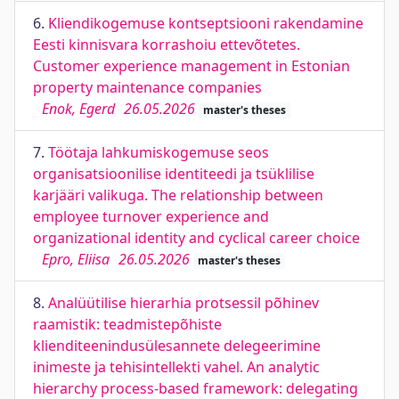
6.
Kliendikogemuse kontseptsiooni rakendamine
Eesti kinnisvara korrashoiu ettevõtetes.
Customer experience management in Estonian
property maintenance companies
Enok, Egerd
26.05.2026
master's theses
7.
Töötaja lahkumiskogemuse seos
organisatsioonilise identiteedi ja tsüklilise
karjääri valikuga. The relationship between
employee turnover experience and
organizational identity and cyclical career choice
Epro, Eliisa
26.05.2026
master's theses
8.
Analüütilise hierarhia protsessil põhinev
raamistik: teadmistepõhiste
klienditeenindusülesannete delegeerimine
inimeste ja tehisintellekti vahel. An analytic
hierarchy process-based framework: delegating