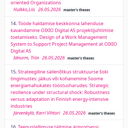
oriented Organizations
Hulkko,Liis
26.05.2026
master's theses
14.
Tööde haldamise keskkonna lahenduse
kavandamine OIXIO Digital AS projektijuhtimise
toetamiseks. Design of a Work Management
System to Support Project Management at OIXIO
Digital AS
Idnurm, Triin
26.05.2026
master's theses
15.
Strateegiline säilenõtkus struktuurse šoki
tingimustes: jäikus või kohanemine Soome
energiamahukates tööstusharudes. Strategic
resilience under structural shock: Robustness
versus adaptation in Finnish energy-intensive
industries
Järvenkylä, Karri Vihtori
26.05.2026
master's theses
16.
Teenustellimuse täitmise äriprotsessi