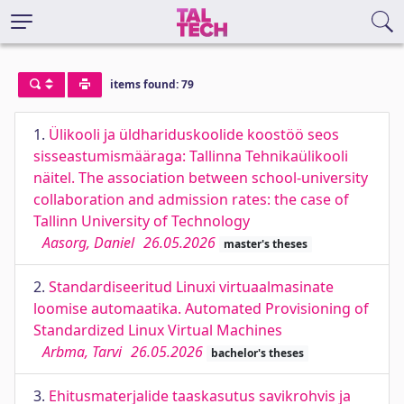
items found: 79
1.
Ülikooli ja üldhariduskoolide koostöö seos
sisseastumismääraga: Tallinna Tehnikaülikooli
näitel. The association between school-university
collaboration and admission rates: the case of
Tallinn University of Technology
Aasorg, Daniel
26.05.2026
master's theses
2.
Standardiseeritud Linuxi virtuaalmasinate
loomise automaatika. Automated Provisioning of
Standardized Linux Virtual Machines
Arbma, Tarvi
26.05.2026
bachelor's theses
3.
Ehitusmaterjalide taaskasutus savikrohvis ja