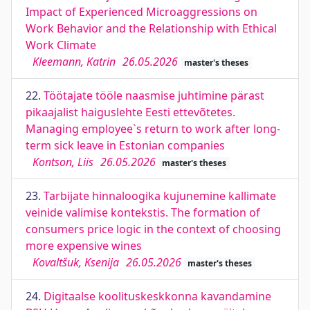
Impact of Experienced Microaggressions on
Work Behavior and the Relationship with Ethical
Work Climate
Kleemann, Katrin
26.05.2026
master's theses
22.
Töötajate tööle naasmise juhtimine pärast
pikaajalist haiguslehte Eesti ettevõtetes.
Managing employee`s return to work after long-
term sick leave in Estonian companies
Kontson, Liis
26.05.2026
master's theses
23.
Tarbijate hinnaloogika kujunemine kallimate
veinide valimise kontekstis. The formation of
consumers price logic in the context of choosing
more expensive wines
Kovaltšuk, Ksenija
26.05.2026
master's theses
24.
Digitaalse koolituskeskkonna kavandamine