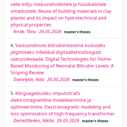
selle mõju niiskustehnilistele ja füüsikalistele
omadustele. Reuse of building materials in clay
plaster and its impact on hydrotechnical and
physical properties
Arrak, Tõnu
26.05.2026
master's theses
4.
Vastsündinute bilirubiinitaseme koduseks
jälgimiseks mõeldud digitaaltehnoloogiad:
ulatusülevaade. Digital Technologies for Home-
Based Monitoring of Neonatal Bilirubin Levels: A
Scoping Review
Danielyan, Aida
26.05.2026
master's theses
5.
Kõrgsagedusliku impulsstrafo
elektromagnetiline modelleerimine ja
optimeerimine. Electromagnetic modeling and
loss optimization of high-frequency transformer
Demeštšenko, Nikita
26.05.2026
master's theses