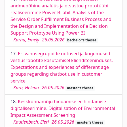
andmepõhine analüüs ja otsustoe prototüübi
realiseerimine Power BI abil. Analysis of the
Service Order Fulfillment Business Process and
the Design and Implementation of a Decision
Support Prototype Using Power BI
Karhu, Emely
26.05.2026
bachelor's theses
17.
Eri vanusegruppide ootused ja kogemused
vestlusrobotite kasutamisel klienditeeninduses.
Expectations and experiences of different age
groups regarding chatbot use in customer
service
Karu, Helena
26.05.2026
master's theses
18.
Keskkonnamõju hindamise eelhindamise
digitaliseerimine. Digitalisation of Environmental
Impact Assessment Screening
Kautlenbach, Eleri
26.05.2026
master's theses