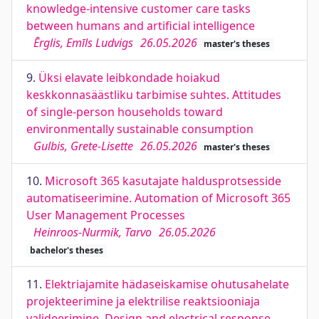
knowledge-intensive customer care tasks
between humans and artificial intelligence
Ērglis, Emīls Ludvigs
26.05.2026
master's theses
9.
Üksi elavate leibkondade hoiakud
keskkonnasäästliku tarbimise suhtes. Attitudes
of single-person households toward
environmentally sustainable consumption
Gulbis, Grete-Lisette
26.05.2026
master's theses
10.
Microsoft 365 kasutajate haldusprotsesside
automatiseerimine. Automation of Microsoft 365
User Management Processes
Heinroos-Nurmik, Tarvo
26.05.2026
bachelor's theses
11.
Elektriajamite hädaseiskamise ohutusahelate
projekteerimine ja elektrilise reaktsiooniaja
valideerimine. Design and electrical response