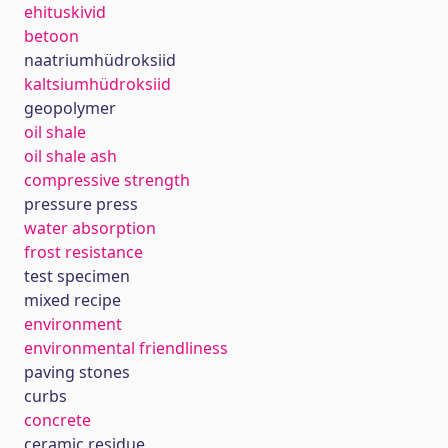
ehituskivid
betoon
naatriumhüdroksiid
kaltsiumhüdroksiid
geopolymer
oil shale
oil shale ash
compressive strength
pressure press
water absorption
frost resistance
test specimen
mixed recipe
environment
environmental friendliness
paving stones
curbs
concrete
ceramic residue