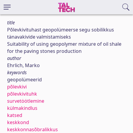
title
Põlevkivituhast geopolümeerse segu sobilikkus
tänavakivide valmistamiseks
Suitability of using geopolymer mixture of oil shale
for the paving stones production
author
Ehrlich, Marko
keywords
geopolümeerid
põlevkivi
põlevkivituhk
survetöötlemine
külmakindlus
katsed
keskkond
keskkonnasõbralikkus